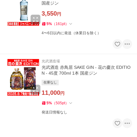
国産ジン
3,550
円
5
%
（
161
pt
）
4〜6日以内に発送（休業日を除く）
光武酒造場
光武酒造 赤鳥居 SAKE GIN - 花の慶次 EDITIO
N - 45度 700ml 1本 国産ジン
在庫なし
11,000
円
5
%
（
505
pt
）
発送日情報なし