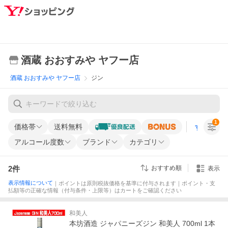
酒蔵 おおすみや ヤフー店
酒蔵 おおすみや ヤフー店
ジン
1
価格帯
送料無料
すべての条
アルコール度数
ブランド
カテゴリ
2
件
おすすめ順
表示
表示情報について
｜ポイントは原則税抜価格を基準に付与されます｜ポイント・支
払額等の正確な情報（付与条件・上限等）はカートをご確認ください
和美人
本坊酒造 ジャパニーズジン 和美人 700ml 1本