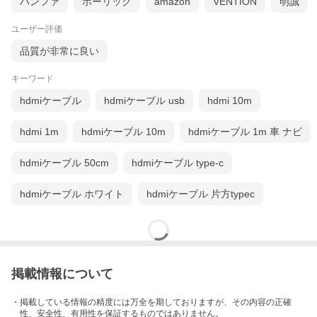
ハンファ
ホーリック
amazon
VENTION
明誠
ユーザー評価
品質が非常に良い
キーワード
hdmiケーブル
hdmiケーブル usb
hdmi 10m
hdmi 1m
hdmiケーブル 10m
hdmiケーブル 1m 車 ナビ
hdmiケーブル 50cm
hdmiケーブル type-c
hdmiケーブル ホワイト
hdmiケーブル 片方typec
掲載情報について
・掲載している情報の精度には万全を期しておりますが、その内容の正確
性、安全性、有用性を保証するものではありません。