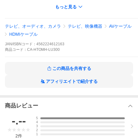
HDMIイーサネットチャンネル(HDMI HEC）対応
もっと見る
オーディオリターンチャンネル (ARC) 対応
フル3D映像対応
ツイストペア式電線使用
外部ノイズが干渉しにくい3重シールド構造
テレビ、オーディオ、カメラ
テレビ、映像機器
AVケーブル
コネクタ金メッキ処理
RoHS対応
HDMIケーブル
発送方法
JAN/ISBNコード：
4562224612163
発送方法は日本郵便若しくは西濃運輸となります。
商品
コード：
CA-HTOMH-LU300
ご指定は対応しかねます。
この商品を共有する
アフィリエイトで紹介する
商品レビュー
-.--
5
4
3
2
1
2
件