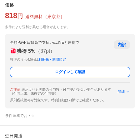
価格
818
円
送料無料
（
東京都
）
条件により送料が異なる場合があります。
全額PayPay残高で支払い&LINEと連携で
内訳
獲得
5
%
（
37
pt）
獲得のうち4.5%は
利用先・期間限定
ログインして確認
ご注意
表示よりも実際の付与数・付与率が少ない場合があります
詳細
（付与上限、未確定の付与等）
原則税抜価格が対象です。特典詳細は内訳でご確認ください。
条件達成でおトク
翌日発送