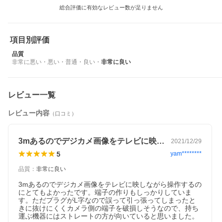
総合評価に有効なレビュー数が足りません
項目別評価
品質
非常に悪い
・
悪い
・
普通
・
良い
・
非常に良い
レビュー一覧
レビュー内容
（口コミ）
3mあるのでデジカメ画像をテレビに映し…
2021/12/29
5
yam********
品質
：
非常に良い
3mあるのでデジカメ画像をテレビに映しながら操作するの
にとてもよかったです。端子の作りもしっかりしていま
す。ただプラグがL字なので誤って引っ張ってしまったと
きに抜けにくくカメラ側の端子を破損しそうなので、持ち
運ぶ機器にはストレートの方が向いていると思いました。