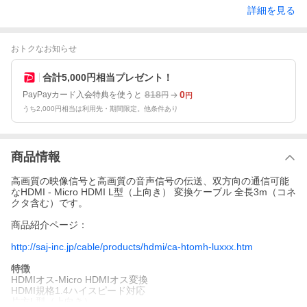
詳細を見る
おトクなお知らせ
合計5,000円相当プレゼント！
818
0
PayPayカード入会特典を使うと
円
円
うち2,000円相当は利用先・期間限定。他条件あり
商品情報
高画質の映像信号と高画質の音声信号の伝送、双方向の通信可能
なHDMI - Micro HDMI L型（上向き） 変換ケーブル 全長3m（コネ
クタ含む）です。
商品紹介ページ：
http://saj-inc.jp/cable/products/hdmi/ca-htomh-luxxx.htm
特徴
HDMIオス-Micro HDMIオス変換
HDMI規格1.4ハイスピード対応
片方L型（上向き）