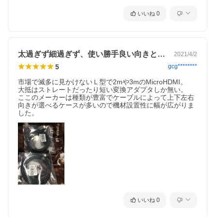
いいね
0
太過ぎず細過ぎず、使い勝手良い向きと長さ
2021/4/2
5
gcg********
市場で滅多に見かけないＬ型で2mや3mのMicroHDMI。

大抵はストレートだったり短い変換アダプタしか無い。

ここのメーカーは種類が豊富でケーブルによって上下左右
向きが選べるケースが多いので機材設置性に幅が広がりま
した。
いいね
0