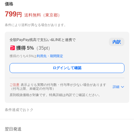
価格
799
円
送料無料
（
東京都
）
条件により送料が異なる場合があります。
全額PayPay残高で支払い&LINEと連携で
内訳
獲得
5
%
（
35
pt）
獲得のうち4.5%は
利用先・期間限定
ログインして確認
ご注意
表示よりも実際の付与数・付与率が少ない場合があります
詳細
（付与上限、未確定の付与等）
原則税抜価格が対象です。特典詳細は内訳でご確認ください。
条件達成でおトク
翌日発送