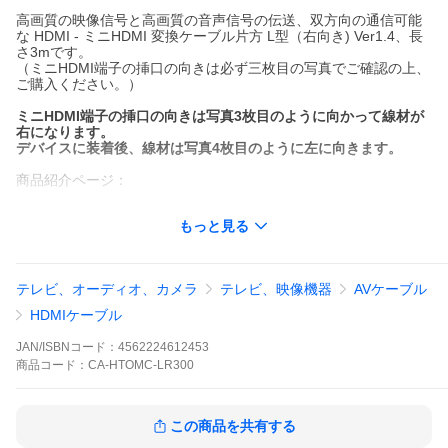
高画質の映像信号と高画質の音声信号の伝送、双方向の通信可能
な HDMI - ミニHDMI 変換ケーブル片方 L型（右向き) Ver1.4、長
さ3mです。
（ミニHDMI端子の挿口の向きは必ず三枚目の写真でご確認の上、
ご購入ください。）
ミニHDMI端子の挿口の向きは写真3枚目のように向かって線材が
右になります。
デバイスに装着後、線材は写真4枚目のように左に向きます。
商品紹介ページ：
http://www.saj-inc.jp/cable/products/hdmi/ca-htomc-lrxxx.htm
もっと見る
特徴
HDMI規格1.4ハイスピード対応
HDMIイーサネットチャンネル(HDMI HEC）対応
テレビ、オーディオ、カメラ
テレビ、映像機器
AVケーブル
オーディオリターンチャンネル (ARC) 対応
フル3D映像対応
HDMIケーブル
4K×2K解像度対応
ツイストペア式電線使用
JAN/ISBNコード：
4562224612453
外部ノイズが干渉しにくい3重シールド構造
商品
コード：
CA-HTOMC-LR300
片方L型（右向き)
コネクタ付け金メッキ処理
RoHS対応
この商品を共有する
発送方法