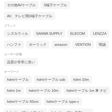
その他AVケーブル
S端子ケーブル
AV、テレビ用D端子ケーブル
ブランド
シズカウィル
SANWA SUPPLY
ELECOM
LENZZA
ハンファ
ホーリック
amazon
VENTION
明誠
ユーザー評価
品質が非常に良い
キーワード
hdmiケーブル
hdmiケーブル usb
hdmi 10m
hdmi 1m
hdmiケーブル 10m
hdmiケーブル 1m 車 ナビ
hdmiケーブル 50cm
hdmiケーブル type-c