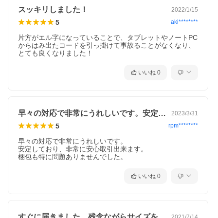
スッキリしました！
2022/1/15
5
aki********
片方がエル字になっていることで、タブレットやノートPC
からはみ出たコードを引っ掛けて事故ることがなくなり、
とても良くなりました！
いいね
0
早々の対応で非常にうれしいです。安定し…
2023/3/31
5
rpm********
早々の対応で非常にうれしいです。

安定しており、非常に安心取引出来ます。

いいね
0
すぐに届きました。残念ながらサイズを間…
2021/7/14