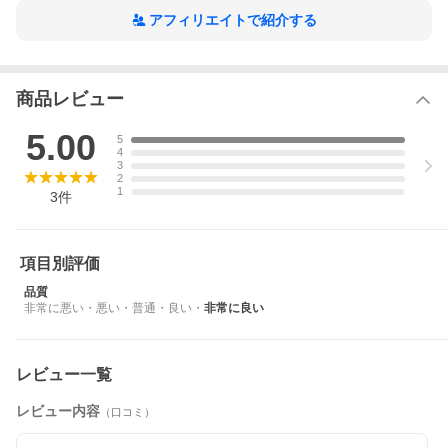
発送方法は日本郵便若しくは西濃運輸となります。
ご指定は対応しかねます。
アフィリエイトで紹介する
商品レビュー
5.00
5
4
3
2
1
3
件
項目別評価
品質
非常に悪い
・
悪い
・
普通
・
良い
・
非常に良い
レビュー一覧
レビュー内容
（口コミ）