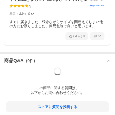
5
fwk********
品質
：
非常に良い
すぐに届きました。残念ながらサイズを間違えてしまい他
の方にお譲りしました。簡易包装で良いと思います。
いいね
0
商品Q&A
（
0
件）
この
商品
に関する質問は、
以下からお問い合わせください。
ストアに質問を投稿する