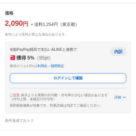
価格
2,090
円
+ 送料
1,254
円
（
東京都
）
条件により送料が異なる場合があります。
全額PayPay残高で支払い&LINEと連携で
内訳
獲得
5
%
（
95
pt）
獲得のうち4.5%は
利用先・期間限定
ログインして確認
ご注意
表示よりも実際の付与数・付与率が少ない場合があります
詳細
（付与上限、未確定の付与等）
原則税抜価格が対象です。特典詳細は内訳でご確認ください。
条件達成でおトク