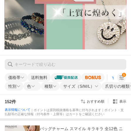
1
価格帯
送料無料
すべての条
性別
色
種類
サイズ（S/M/L）
爪切りの種類
152
件
おすすめ順
表示
表示情報について
｜ポイントは原則税抜価格を基準に付与されます｜ポイント・支
払額等の正確な情報（付与条件・上限等）はカートをご確認ください
バッグチャーム スマイル キラキラ 全12色 ニ