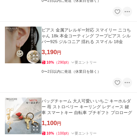
0〜2日以内に発送（休業日を除く）
ピアス 金属アレルギー対応 スマイリー ニコち
ゃん 18k 本金コーティング フープピアス シル
バー925 ジルコニア 揺れる スマイル 18金
3,190
円
10
%
（
290
pt
）
要エントリー
0〜2日以内に発送（休業日を除く）
バッグチャーム 大人可愛い いちご キーホルダ
ー 苺 ストロベリー キーリング レディース 鍵
車 スマートキー 自転車 プチギフト プロローグ
1,100
円
10
%
（
100
pt
）
要エントリー