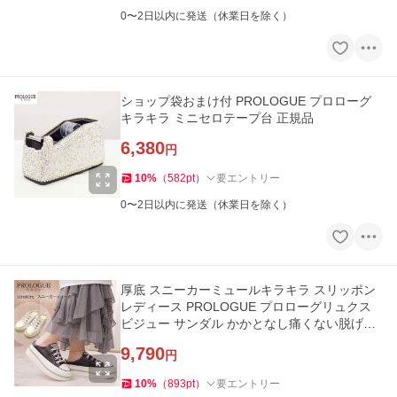
0〜2日以内に発送（休業日を除く）
ショップ袋おまけ付 PROLOGUE プロローグ
キラキラ ミニセロテープ台 正規品
6,380
円
10
%
（
582
pt
）
要エントリー
0〜2日以内に発送（休業日を除く）
厚底 スニーカーミュールキラキラ スリッポン
レディース PROLOGUE プロローグリュクス
ビジュー サンダル かかとなし痛くない脱げに
くい美脚 脚長 疲れにく
9,790
円
10
%
（
893
pt
）
要エントリー