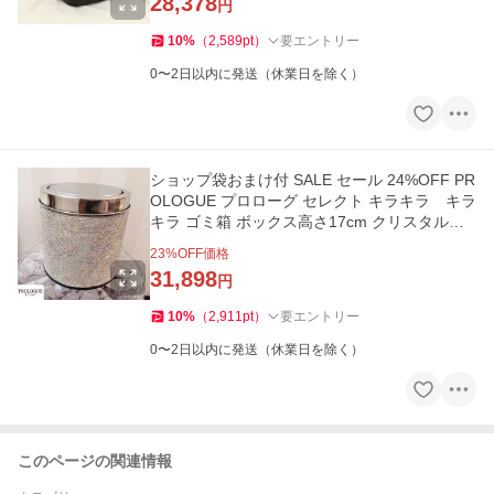
28,378
円
10
%
（
2,589
pt
）
要エントリー
0〜2日以内に発送（休業日を除く）
ショップ袋おまけ付 SALE セール 24%OFF PR
OLOGUE プロローグ セレクト キラキラ キラ
キラ ゴミ箱 ボックス高さ17cm クリスタルお
うち時間 正規品 返品不可
23
%OFF価格
31,898
円
10
%
（
2,911
pt
）
要エントリー
0〜2日以内に発送（休業日を除く）
このページの関連情報