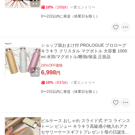
10
%
（
100
pt
）
要エントリー
0〜2日以内に発送（休業日を除く）
ショップ袋おまけ付 PROLOGUE プロローグ
キラキラ クリスタル マグボトル 大容量 1000
ml 水筒/マグボトル/断熱/保温 正規品
28
%OFF価格
6,998
円
10
%
（
637
pt
）
要エントリー
0〜2日以内に発送（休業日を除く）
ピルケース おしゃれ スライド式 デコ ラインス
トーン ビジュー キラキラ高級感小物入れアク
セサリーケースギフトプレゼント母の日誕生日