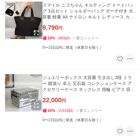
スマイル ニコちゃん キルティング トートバッ
グ 3点セット ショルダーバッグ ポーチ付き 大
容量 軽量 A4 ナイロン キルト レディース カバ
ン 黒
9,790
円
10
%
（
893
pt
）
要エントリー
0〜2日以内に発送（休業日を除く）
ジュエリーボックス 大容量 引き出し3段 ミラ
ー 鏡張り 卓上 宝石箱 コレクションケース ア
クセサリーケース ネックレス 指輪 ピアス 収納
prologue
22,000
円
10
%
（
2,010
pt
）
要エントリー
0〜2日以内に発送（休業日を除く）