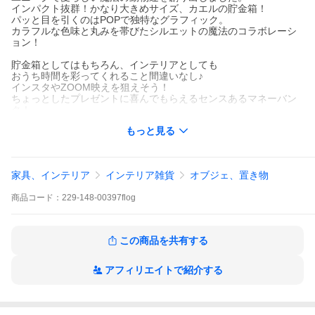
インパクト抜群！かなり大きめサイズ、カエルの貯金箱！
パッと目を引くのはPOPで独特なグラフィック。
カラフルな色味と丸みを帯びたシルエットの魔法のコラボレーシ
ョン！
貯金箱としてはもちろん、インテリアとしても
おうち時間を彩ってくれること間違いなし♪
インスタやZOOM映えを狙えそう！
ちょっとしたプレゼントに喜んでもらえるセンスあるマネーバン
ク！
色違いやサイズ違いで並べても可愛いのでおススメです。
もっと見る
【SIZE(cm)】
横:32.5
高さ:35
奥行き:29
家具、インテリア
インテリア雑貨
オブジェ、置き物
【素材】
商品
コード：
229-148-00397flog
・セラミック製※ギフトラッピングは袋の選択は不可
※ラッピングは外箱にリボンを巻かせていただきます。
この商品を共有する
アフィリエイトで紹介する