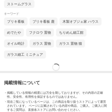
ストームグラス
キーワード
ブリキ看板
ブリキ看板 鹿
木製オブジェ家 ハウス
めでたや
フクロウ 置物
ちりめん細工館
オイル時計
ガラス 置物
ガラス 置物 猫
ガラス細工 ミニチュア
掲載情報について
・掲載している情報の精度には万全を期しておりますが、その内容の正確
性、安全性、有用性を保証するものではありません。
・現在ご覧になっているページは、この
商品
を取り扱うストアによって運営
されています。 ページに記載されている内容
や商品、ご購入
、ご購入に関
するご質問は、直接各ストアにお問い合わせください。