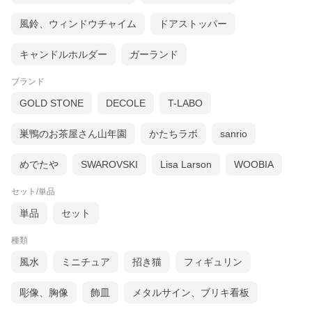
風鈴、ウィンドウチャイム
ドアストッパー
キャンドルホルダー
ガーランド
ブランド
GOLD STONE
DECOLE
T-LABO
巣鴨のお茶屋さん山年園
かたちラボ
sanrio
めでたや
SWAROVSKI
Lisa Larson
WOOBIA
セット/単品
単品
セット
種類
風水
ミニチュア
招き猫
フィギュリン
彫像、胸像
飾皿
メタルサイン、ブリキ看板