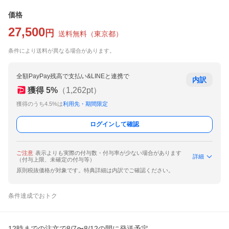
価格
27,500
円
送料無料
（
東京都
）
条件により送料が異なる場合があります。
全額PayPay残高で支払い&LINEと連携で
内訳
獲得
5
%
（
1,262
pt）
獲得のうち4.5%は
利用先・期間限定
ログインして確認
ご注意
表示よりも実際の付与数・付与率が少ない場合があります
詳細
（付与上限、未確定の付与等）
原則税抜価格が対象です。特典詳細は内訳でご確認ください。
条件達成でおトク
12時までの注文で8/7〜8/12の間に発送予定