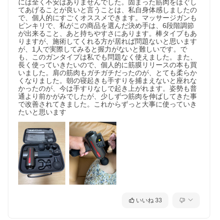
には全く不安はありませんでした。固まった筋肉をほぐし
てあげることが良いと言うことは、私自身体感しましたの
で、個人的にすごくオススメできます。マッサージガンも
ピンキリで、私がこの商品を選んだ決め手は、6段階調節
が出来ること、あと持ちやすさにあります。棒タイプもあ
りますが、施術してくれる方が居れば問題ないと思います
が、1人で実際してみると握力がないと難しいです。で
も、このガンタイプは私でも問題なく使えました。また、
長く使っていきたいので、個人的に筋膜リリースの本も買
いました。肩の筋肉もガチガチだったのが、とても柔らか
くなりました。朝の寝起きも手すりを捕まえないと座れな
かったのが、今は手すりなしで起き上がれます。姿勢も普
通より前かがみでしたが、少しずつ筋肉を伸ばしてきた事
で改善されてきました。これからずっと大事に使っていき
たいと思います
いいね
33