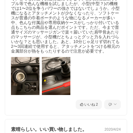
プル等で色んな機種を試しましたが、小型(中型？)の機種
では1〜2位を争うパワーの強さではないでしょうか。小型
機になるとアタッチメントが少なくなったり、ソフトケー
スが普通の巾着ポーチのような物になるメーカーが多い
中、色んな付属品や専用収納ケースがしっかり付いている
点もこちらの商品を選んだポイントです。ただ、今まで普
通サイズのマッサージガンで楽々届いていた肩甲骨あたり
のマッサージが、小型機だとちょっとグッと力を入れづら
いかな？とも思いました。あと、10分じゃ足りず切れても
2〜3回連続で使用すると、アタッチメントをつける根元の
いいね
2
素晴らしい。いい買い物しました。
2020/4/24