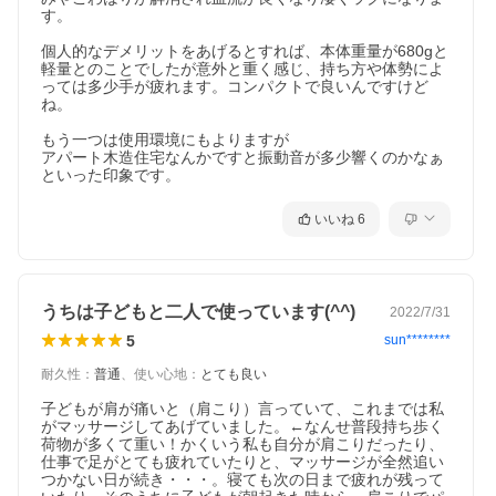
す。

個人的なデメリットをあげるとすれば、本体重量が680gと
軽量とのことでしたが意外と重く感じ、持ち方や体勢によ
っては多少手が疲れます。コンパクトで良いんですけど
ね。

もう一つは使用環境にもよりますが

アパート木造住宅なんかですと振動音が多少響くのかなぁ
といった印象です。
いいね
6
うちは子どもと二人で使っています(^^)
2022/7/31
5
sun********
耐久性
：
普通
、
使い心地
：
とても良い
子どもが肩が痛いと（肩こり）言っていて、これまでは私
がマッサージしてあげていました。←なんせ普段持ち歩く
荷物が多くて重い！かくいう私も自分が肩こりだったり、
仕事で足がとても疲れていたりと、マッサージが全然追い
つかない日が続き・・・。寝ても次の日まで疲れが残って