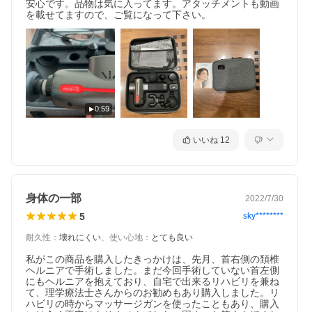
安心です。品物は気に入ってます。アタッチメントも動画
を載せてますので、ご覧になって下さい。
0:59
いいね
12
身体の一部
2022/7/30
5
sky********
耐久性
：
壊れにくい
、
使い心地
：
とても良い
私がこの商品を購入したきっかけは、先月、首右側の頚椎
ヘルニアで手術しました。まだ今回手術していない首左側
にもヘルニアを抱えており、自宅で出来るリハビリを兼ね
て、理学療法士さんからのお勧めもあり購入しました。リ
ハビリの時からマッサージガンを使ったこともあり、購入