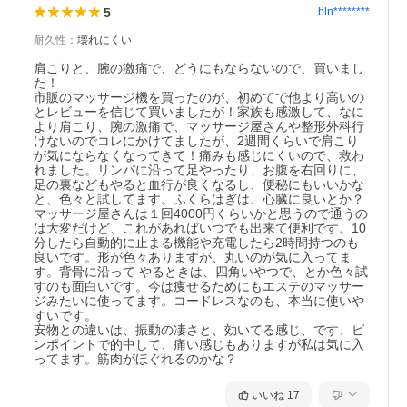
5
bln********
耐久性
：
壊れにくい
肩こりと、腕の激痛で、どうにもならないので、買いまし
た！

市販のマッサージ機を買ったのが、初めてで他より高いの
とレビューを信じて買いましたが！家族も感激して、なに
より肩こり、腕の激痛で、マッサージ屋さんや整形外科行
けないのでコレにかけてましたが、2週間くらいで肩こり
が気にならなくなってきて！痛みも感じにくいので、救わ
れました。リンパに沿って足やったり、お腹を右回りに、
足の裏などもやると血行が良くなるし、便秘にもいいかな
と、色々と試してます。ふくらはぎは、心臓に良いとか？
マッサージ屋さんは１回4000円くらいかと思うので通うの
は大変だけど、これがあればいつでも出来て便利です。10
分したら自動的に止まる機能や充電したら2時間持つのも
良いです。形が色々ありますが、丸いのが気に入ってま
す。背骨に沿って やるときは、四角いやつで、とか色々試
すのも面白いです。今は痩せるためにもエステのマッサー
ジみたいに使ってます。コードレスなのも、本当に使いや
すいです。

安物との違いは、振動の凄さと、効いてる感じ、です、ピ
ンポイントで的中して、痛い感じもありますが私は気に入
ってます。筋肉がほぐれるのかな？
いいね
17