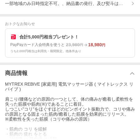
一部地域のみ日時指定不可。、納品書の発行、及び熨斗はお受付し
おトクなお知らせ
合計5,000円相当プレゼント！
23,980
18,980
PayPayカード入会特典を使うと
円
円
うち2,000円相当は利用先・期間限定。他条件あり
商品情報
MYTREX REBIVE [家庭用] 電気マッサージ器 ( マイトレックス リ
バイブ )
肩こり/腰痛などの原因の一つとして、体の痛みが癒着し柔軟性を
失った筋膜や筋肉(※)であることに着目。
しつこい"コリ"をほぐすほどのピンポイント振動力で、コリや痛み
の原因となる固まった筋肉/癒着した筋膜を効果的にリリース。
※柔軟性を失った筋膜（コリや痛みの原因）
・筋肉の コリ を緩解
・筋肉の 疲れ をとる
・神経痛 や 筋肉痛 の緩和