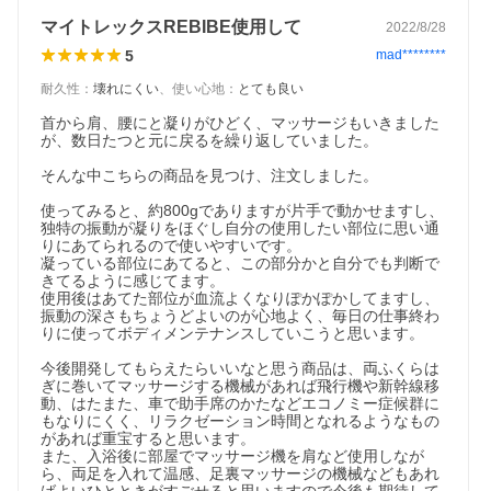
マイトレックスREBIBE使用して
2022/8/28
5
mad********
耐久性
：
壊れにくい
、
使い心地
：
とても良い
首から肩、腰にと凝りがひどく、マッサージもいきました
が、数日たつと元に戻るを繰り返していました。

そんな中こちらの商品を見つけ、注文しました。

使ってみると、約800gでありますが片手で動かせますし、
独特の振動が凝りをほぐし自分の使用したい部位に思い通
りにあてられるので使いやすいです。

凝っている部位にあてると、この部分かと自分でも判断で
きてるように感じてます。

使用後はあてた部位が血流よくなりぽかぽかしてますし、
振動の深さもちょうどよいのが心地よく、毎日の仕事終わ
りに使ってボディメンテナンスしていこうと思います。

今後開発してもらえたらいいなと思う商品は、両ふくらは
ぎに巻いてマッサージする機械があれば飛行機や新幹線移
動、はたまた、車で助手席のかたなどエコノミー症候群に
もなりにくく、リラクゼーション時間となれるようなもの
があれば重宝すると思います。

また、入浴後に部屋でマッサージ機を肩など使用しなが
ら、両足を入れて温感、足裏マッサージの機械などもあれ