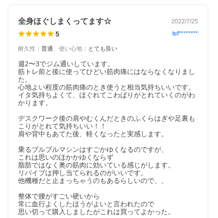
全身ほぐしまくってます☆
2022/7/25
5
tef********
耐久性
：
普通
、
使い心地
：
とても良い
週2〜3でジム通いしています。

筋トレ前と後に使ってひどい筋肉痛にはならなくなりまし
た。

心地よい程度の筋肉痛のとき使うと相当気持ちいいです。

イタ気持ちよくて、ほぐれてこわばりがとれていくのがわ
かります。

デスクワーク後の肩やむくんだときのふくらはぎや足裏も
こりがとれて気持ちいい！！

肩や背中もあてた後、軽くなったと実感します。

乗るブルブルマシンはすごかゆくなるのですが、

これは思いのほかかゆくならず

脂肪ではなく奥の筋肉に効いている感じがします。

リバイブは押し当てられるのがいいです。

他機種だと止まっちゃうのもあるらしいので、、

整体で腰がすごい硬いから

常に血行よくしたほうがよいと言われたので

思い切って購入しましたがこれは買ってよかった。
