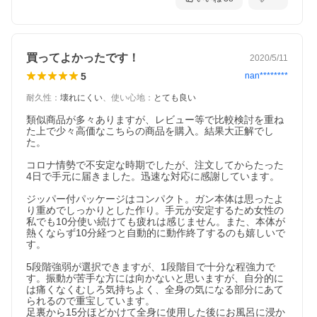
買ってよかったです！
2020/5/11
5
nan********
耐久性
：
壊れにくい
、
使い心地
：
とても良い
類似商品が多々ありますが、レビュー等で比較検討を重ね
た上で少々高価なこちらの商品を購入。結果大正解でし
た。

コロナ情勢で不安定な時期でしたが、注文してからたった
4日で手元に届きました。迅速な対応に感謝しています。

ジッパー付パッケージはコンパクト。ガン本体は思ったよ
り重めでしっかりとした作り。手元が安定するため女性の
私でも10分使い続けても疲れは感じません。また、本体が
熱くならず10分経つと自動的に動作終了するのも嬉しいで
す。

5段階強弱が選択できますが、1段階目で十分な程強力で
す。振動が苦手な方には向かないと思いますが、自分的に
は痛くなくむしろ気持ちよく、全身の気になる部分にあて
られるので重宝しています。

足裏から15分ほどかけて全身に使用した後にお風呂に浸か