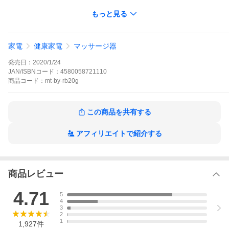
・血行促進
もっと見る
・疲労回復
※医療機器認証済みの本格的な"マッサージ機器"のため、"あん
ま"や"マッサージ"の代用(一般家庭での使用)として、効果の表示
家電
健康家電
マッサージ器
が認められています。
※医師から マッサージ や マッサージ器 マッサージガン マッサー
発売日：
2020/1/24
ジャー などの使用を禁じられている方、および各種 マッサージ器
マッサージャー マッサージガン を使用した際に体調を崩されたこ
JAN/ISBNコード：
4580058721110
とのある方はご使用をお控えください。
商品
コード：
mt-by-rb20g
フットマッサージ機 電動肩たたき機 足 腰 肩 背中 ふくらはぎ ハ
ンディ リリース ギフト マイトレックス 筋膜リリースガン 背中コ
この商品を共有する
リほぐし クリスマス プレゼント
アフィリエイトで紹介する
商品レビュー
4.71
5
4
3
2
1
1,927
件