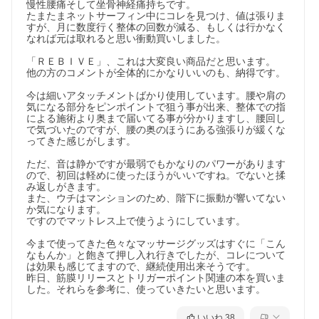
慢性腰痛そして坐骨神経痛持ちです。

たまたまネットサーフィン中にコレを見つけ、値は張りま
すが、月に数度行く整体の回数が減る、もしくは行かなく
なれば元は取れると思い衝動買いしました。

「ＲＥＢＩＶＥ」、これは大変良い商品だと思います。

他の方のコメントが全体的にかなりいいのも、納得です。

今は細いアタッチメントばかり使用しています。腰や肩の
気になる部分をピンポイントで狙う事が出来、整体での指
による施術より奥まで届いてる事が分かりますし、腰回し
で気づいたのですが、腰の奥のほうにある強張りが緩くな
ってきた感じがします。

ただ、音は静かですが最弱でもかなりのパワーがあります
ので、初回は軽めに使ったほうがいいですね。でないと揉
み返しがきます。

また、ウチはマンションのため、階下に振動が響いてない
か気になります。

ですのでマットレス上で使うようにしています。

今まで使ってきた色々なマッサージグッズはすぐに「こん
なもんか」と飽きて押し入れ行きでしたが、コレについて
は効果も感じてますので、継続使用出来そうです。

昨日、筋膜リリースとトリガーポイント関連の本を買いま
した。それらを参考に、使っていきたいと思います。
いいね
38