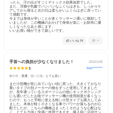
ったら、汗の出がすごくデトックス効果抜群でした。

また、浮腫や乳酸でパンパンなふくらはぎも、しっかりケ
アしてから寝ると次の日は柔らかいふくらはぎに戻ってい
て感動です。

今までは身体が辛いことが多くマッサージ通いに散財して
いましたが、この機械のおかげで身体が楽に・お財布に優
しくなったなあと感じます。

いいお買い物ができて嬉しいです。
いいね
34
手首への負担が少なくなりました！
2022/1/30
5
mon********
耐久性
：
普通
、
使い心地
：
とても良い
まだ小型機が世に出ていない頃に買った、大きくてかなり
重いタイプの別メーカーの物をずっと使用してきました
が、長年通っているスポーツジムの他にキックボクシング
にも通いだしたお陰でマッサージ機の使用頻度が多くなっ
たので、もっと手軽に使える軽い小型タイプも購入してみ
ました。本体が軽く小さくなる事でパワーが落ちるのが心
配でしたが、こちらの機種はまったくそのような心配はな
く、とても力強く快適に使用できます。購入前に店頭サン