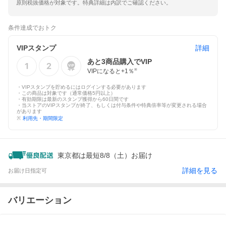
原則税抜価格が対象です。特典詳細は内訳でご確認ください。
条件達成でおトク
VIPスタンプ
詳細
あと
3
商品購入でVIP
VIPになると+
1
％
※
・VIPスタンプを貯めるにはログインする必要があります
・この商品は対象です（通常価格5円以上）
・有効期限は最新のスタンプ獲得から60日間です
・当ストアのVIPスタンプが終了、もしくは付与条件や特典倍率等が変更される場合
があります
※
利用先・期間限定
東京都は最短8/8（土）お届け
詳細を見る
お届け日指定可
バリエーション