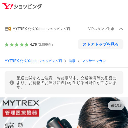
MYTREX 公式 Yahoo!ショッピング店
VIPスタンプ対象
ストアトップを見る
4.76
（
2,899
件
）
MYTREX 公式 Yahoo!ショッピング店
健康
マッサージガン
配送に関するご注意 お盆期間中、交通渋滞等の影響に
より、お荷物のお届けに遅れが生じる可能性がございま
す。
1
/
18