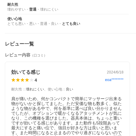
耐久性
壊れやすい
・
普通
・
壊れにくい
使い心地
とても悪い
・
悪い
・
普通
・
良い
・
とても良い
レビュー一覧
レビュー内容
（口コミ）
効いてる感じ
2024/6/18
4
eoa********
耐久性
：
壊れにくい
、
使い心地
：
良い
肩が痛いため、何かコンパクトで簡単にマッサージ出来る
物がないかと探してました。ただ安価な物も数多く、似た
ような物がある中で、何を基準に選べば良い分かりません
でしたが、オプションで暖かくなるアタッチメントが気に
なり、この機種を選びました。器具本体は、ちょっと重い
ですが効いてる感じがあります。また動作も5段階あって
最大にすると痛い位で、強目が好きな方は良いと思いま
す。また時間になると止まるのでやり過ぎにならないので