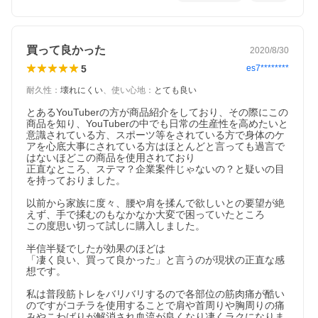
買って良かった
2020/8/30
5
es7********
耐久性
：
壊れにくい
、
使い心地
：
とても良い
とあるYouTuberの方が商品紹介をしており、その際にこの
商品を知り、YouTuberの中でも日常の生産性を高めたいと
意識されている方、スポーツ等をされている方で身体のケ
アを心底大事にされている方はほとんどと言っても過言で
はないほどこの商品を使用されており

正直なところ、ステマ？企業案件じゃないの？と疑いの目
を持っておりました。

以前から家族に度々、腰や肩を揉んで欲しいとの要望が絶
えず、手で揉むのもなかなか大変で困っていたところ

この度思い切って試しに購入しました。

半信半疑でしたが効果のほどは

「凄く良い、買って良かった」と言うのが現状の正直な感
想です。

私は普段筋トレをバリバリするので各部位の筋肉痛が酷い
のですがコチラを使用することで肩や首周りや胸周りの痛
みやこわばりが解消され血流が良くなり凄くラクになりま