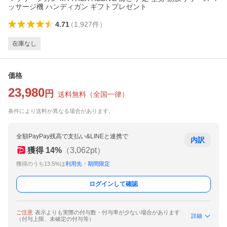
ッサージ機 ハンディガン ギフトプレゼント
4.71
（
1,927
件
）
在庫なし
価格
23,980
円
送料無料
（
全国一律
）
条件により送料が異なる場合があります。
全額PayPay残高で支払い&LINEと連携で
内訳
獲得
14
%
（
3,062
pt）
獲得のうち13.5%は
利用先・期間限定
ログインして確認
ご注意
表示よりも実際の付与数・付与率が少ない場合があります
詳細
（付与上限、未確定の付与等）