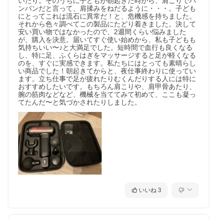
いたり。そのうちに子どもが朝起きた時から、肩こりでパ
ンパンだと言って、肩揉みをねだるように・・・。子ども
にとってこれは流石に異常だ！と、危機感を持ちました。
それから色々調べてこの製品にたどり着きました。決して
安い買い物ではなかったので、2週間くらい悩みました
が、購入を決意。届いてすぐ使い始めから、私も子どもも
気持ちいい〜♪と大満足でした。短時間で血行も良くなる
し、特に足、ふくらはぎをマッサージすると足が軽くなる
のを、すぐに実感できます。私たちにはとっても素晴らし
い商品でした！朝起きてからと、夜仕事終わりに使ってい
ます。立ち仕事で足が疲れたりむくんだりする人には特に
おすすめしたいです。もちろん肩こりや、肩甲骨あたり、
腕の筋肉などなど、機械を当ててみて初めて、ここも凝っ
てたんだ〜と気づかされたりしました。
いいね
3