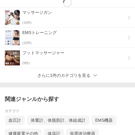
マッサージガン
(
15
件)
EMSトレーニング
(
10
件)
フットマッサージャー
(
9
件)
さらに1件のカテゴリを見る
関連ジャンルから探す
カテゴリ
血圧計
体重計、体脂肪計、体組成計
EMS機器
健康家電その他
体温計
低周波治療器