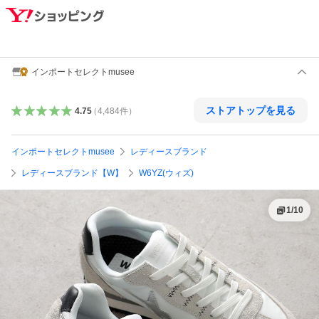
インポートセレクトmusee
ストアトップを見る
4.75
（
4,484
件
）
インポートセレクトmusee
レディースブランド
レディースブランド【W】
W6YZ(ウィズ)
1
/
10