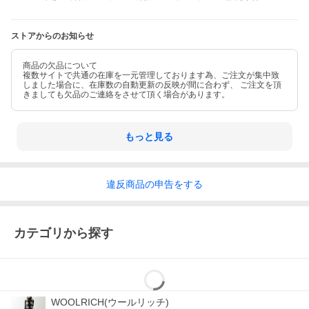
お問い合わせ
380608089
品番
ストアからのお知らせ
商品の欠品について
複数サイトで共通の在庫を一元管理しております為、ご注文が集中致
しました場合に、在庫数の自動更新の反映が間に合わず、 ご注文を頂
⇒ ギフトラッピングのご注文はこちら
きましても欠品のご連絡をさせて頂く場合があります。
⇒ 返品・交換についてはこちら
もっと見る
⇒ W6YZ(ウィズ)
違反
商品の
申告をする
⇒ ブランド 一覧
⇒ アイテム 一覧
カテゴリから探す
⇒ TOPページを見る
WOOLRICH(ウールリッチ)