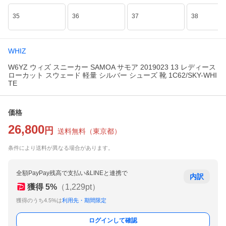
35
36
37
38
WHIZ
W6YZ ウィズ スニーカー SAMOA サモア 2019023 13 レディース
ローカット スウェード 軽量 シルバー シューズ 靴 1C62/SKY-WHI
TE
価格
26,800
円
送料無料
（
東京都
）
条件により送料が異なる場合があります。
全額PayPay残高で支払い&LINEと連携で
内訳
獲得
5
%
（
1,229
pt）
獲得のうち4.5%は
利用先・期間限定
ログインして確認