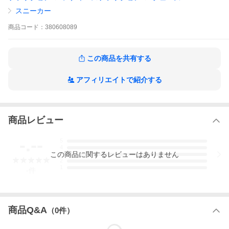
スニーカー
商品
コード：
380608089
商品説明
・スエードとテクニカルファブリックのスニー
この商品を共有する
カー
・ファブリックライニングとインソール付き
・軽量ラバーソール
アフィリエイトで紹介する
・メタリックシルバーのアイコン
・ブラックの替え紐付き
アイテム
レディースアイテム≫シューズ≫スニーカー≫
商品レビュー
ローカット
-.--
5
ブランド
W6YZ(ウィズ)
4
この
商品
に関するレビューはありません
3
2
1
-
件
型番
2019023 13
サイズ
【35】 (JP:22.5cm相当)
(cm)
【36】 (JP:23.0cm相当)
商品Q&A
（
0
件）
【37】 (JP:23.5cm相当)
【38】 (JP:24.0cm相当)
ヒール高(実寸)： 2.5cm