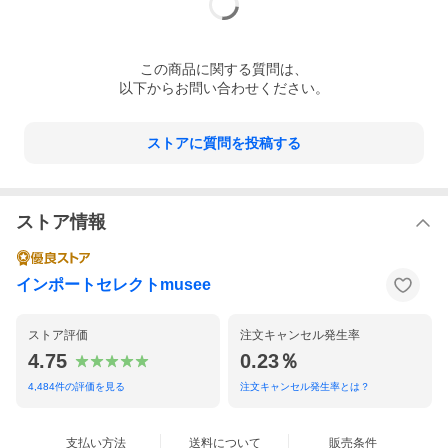
※上記は公式サイトに記載のサイズ相当となり
ます。モデルによっては相当サイズが異なる場
合がございます事ご了承ください。
この
商品
に関する質問は、
以下からお問い合わせください。
※商品の計測はcm単位です。商品によって個
体差や計測の方法により2〜3cmの誤差が出る
場合がございます。
ストアに質問を投稿する
⇒ サイズガイドはこちら
カラー
1C62/SKY-WHITE ホワイト
ストア情報
素材
アッパー：レザー、テキスタイル、ラバー
ソール：ラバー
インポートセレクトmusee
⇒ 取り扱いに関するご注意
ストア評価
注文キャンセル発生率
付属品
ブランド箱
4.75
0.23％
⇒ 付属品についてはこちら
4,484
件の評価を見る
注文キャンセル発生率とは？
備考
支払い方法
送料について
販売条件