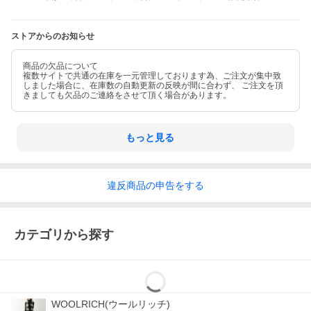
お問い合わせ
370523210
品番
ストアからのお知らせ
商品の欠品について
複数サイトで共通の在庫を一元管理しております為、ご注文が集中致
しました場合に、在庫数の自動更新の反映が間に合わず、 ご注文を頂
⇒ ギフトラッピングのご注文はこちら
きましても欠品のご連絡をさせて頂く場合があります。
⇒ 返品・交換についてはこちら
もっと見る
⇒ W6YZ(ウィズ)
違反
商品の
申告をする
⇒ ブランド 一覧
⇒ アイテム 一覧
カテゴリから探す
⇒ TOPページを見る
WOOLRICH(ウールリッチ)