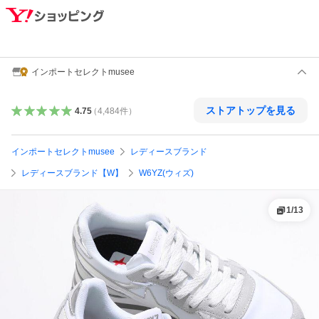
インポートセレクトmusee
ストアトップを見る
4.75
（
4,484
件
）
インポートセレクトmusee
レディースブランド
レディースブランド【W】
W6YZ(ウィズ)
1
/
13