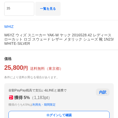
35
一覧を見る
WHIZ
W6YZ ウィズ スニーカー YAK-W ヤック 2016528.42 レディース
ローカット ロゴ スウェード レザー メタリック シューズ 靴 1N23/
WHITE-SILVER
価格
25,800
円
送料無料
（
東京都
）
条件により送料が異なる場合があります。
全額PayPay残高で支払い&LINEと連携で
内訳
獲得
5
%
（
1,183
pt）
獲得のうち4.5%は
利用先・期間限定
ログインして確認