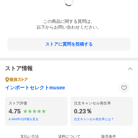
※上記は公式サイトに記載のサイズ相当となり
ます。モデルによっては相当サイズが異なる場
合がございます事ご了承ください。
この
商品
に関する質問は、
以下からお問い合わせください。
※商品の計測はcm単位です。商品によって個
体差や計測の方法により2〜3cmの誤差が出る
場合がございます。
ストアに質問を投稿する
⇒ サイズガイドはこちら
カラー
1N23/WHITE-SILVER ホワイト×シルバー
ストア情報
素材
アッパー：レザー、スウェード、ラバー
ソール：ラバー
インポートセレクトmusee
⇒ 取り扱いに関するご注意
ストア評価
注文キャンセル発生率
付属品
ブランド箱
4.75
0.23％
⇒ 付属品についてはこちら
4,484
件の評価を見る
注文キャンセル発生率とは？
備考
支払い方法
送料について
販売条件