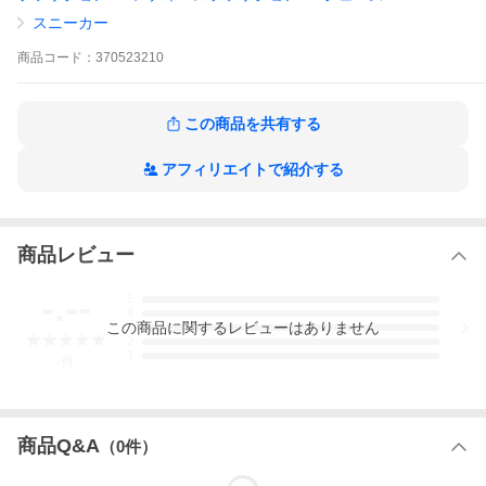
スニーカー
商品
コード：
370523210
商品説明
・スエード×ナイロン×メタリックのローカット
この商品を共有する
スニーカー
・シューレース仕様
・ヒール高4cmのややボリュームのあるソール
アフィリエイトで紹介する
・バック、タン部分にロゴあり
・クッション性の高いソールで履き心地◎
アイテム
レディースアイテム≫シューズ≫スニーカー≫
商品レビュー
ローカット
-.--
5
ブランド
W6YZ(ウィズ)
4
この
商品
に関するレビューはありません
3
2
1
-
件
型番
2016528 42
サイズ
【35】(JP:22.5cm相当)
(cm)
【36】(JP:23cm相当)
商品Q&A
（
0
件）
【37】(JP:23.5cm相当)
【38】(JP:24cm相当)
ヒール高(実寸)： 4