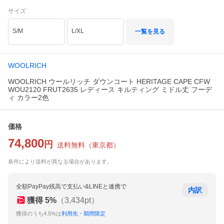
アイボリー
サイズ
S/M
L/XL
一覧を見る
WOOLRICH
WOOLRICH ウールリッチ ダウンコート HERITAGE CAPE CFW
WOU2120 FRUT2635 レディース キルティング ミドル丈 フーデ
ィ カラー2色
価格
74,800
円
送料無料
（
東京都
）
条件により送料が異なる場合があります。
全額PayPay残高で支払い&LINEと連携で
内訳
獲得
5
%
（
3,434
pt）
獲得のうち4.5%は
利用先・期間限定