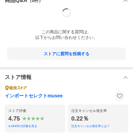
商品Q&A
（
0
件）
【L/XL】肩 58 着丈 95 身幅 73 袖 57
※商品の計測はcm単位です。商品によって個
体差や計測の方法により2〜3cmの誤差が出る
場合がございます。
この
商品
に関する質問は、
（ダウン製品は厚みがある為、特に採寸に違い
以下からお問い合わせください。
が見受けられます事、ご了承下さい。）
⇒ サイズガイドはこちら
ストアに質問を投稿する
カラー
100/BLACK ブラック
8743/MILKYCREAM アイボリー
ストア情報
素材
表地:ポリエステル100％
裏地:ポリアミド100%
中綿:ダウン90%、フェザー10%
インポートセレクトmusee
⇒ 取り扱いに関するご注意
ストア評価
注文キャンセル発生率
付属品
ハンガー
4.75
0.22％
⇒ 付属品についてはこちら
4,484
件の評価を見る
注文キャンセル発生率とは？