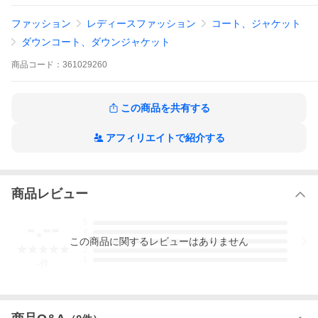
ファッション
レディースファッション
コート、ジャケット
ダウンコート、ダウンジャケット
商品
コード：
361029260
商品説明
・ダイアモンドキルティングのフード付きダウ
この商品を共有する
ンコート
・超軽量で保温性が高い、90/10ダックダウン
・アームの広いオーバーシルエット
アフィリエイトで紹介する
・フロントにポケット×4
・フードは取り外してスタンドカラーにも
アイテム
レディースアイテム≫アウター≫ダウン・エコ
商品レビュー
ダウン≫ロング丈
-.--
5
ブランド
WOOLRICH(ウールリッチ)
4
この
商品
に関するレビューはありません
3
2
1
-
件
型番
CFWWOU2120 FRUT2635
サイズ
【XXS/XS】肩 54 着丈 89 身幅 65 袖 53
(cm)
【S/M】 肩 56 着丈 91 身幅 70 袖 56