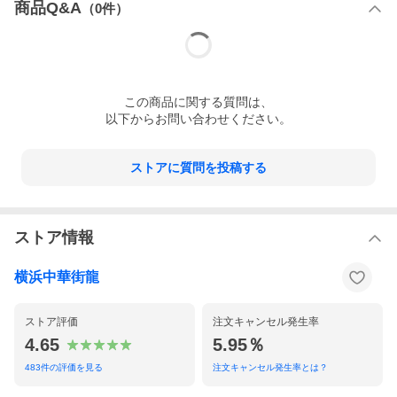
商品Q&A
（
0
件）
注意事項
※石や竹等の天然素材を用いた商品には、不純物・クラッ
クが入ることがありますが不良品ではありません。
※パソコン、モニターの環境によって若干色合いなどが変
わることがございます。
加工の都合上一つ一つ風合いが異なる商品のため、多少
この
商品
に関する質問は、
の個体差が御座います。
以下からお問い合わせください。
※当店ではインターネットショッピングの他に実店舗での
販売も行っております。
そのため、ご注文のタイミングによっては商品が在庫切れ
ストアに質問を投稿する
になっている場合がございます。
在庫管理については十分配慮しておりますが、何卒ご了承
下さいますようお願い申し上げます。
ストア情報
横浜中華街龍
ストア評価
注文キャンセル発生率
4.65
5.95％
483
件の評価を見る
注文キャンセル発生率とは？