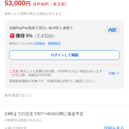
53,000
円
送料無料
（
東京都
）
条件により送料が異なる場合があります。
全額PayPay残高で支払い&LINEと連携で
内訳
獲得
5
%
（
2,432
pt）
獲得のうち4.5%は
利用先・期間限定
ログインして確認
ご注意
表示よりも実際の付与数・付与率が少ない場合があります
詳細
（付与上限、未確定の付与等）
原則税抜価格が対象です。特典詳細は内訳でご確認ください。
条件達成でおトク
24時までの注文で8/7〜8/10の間に発送予定
※休業日は発送されません。
詳細を見る
お届け日指定可