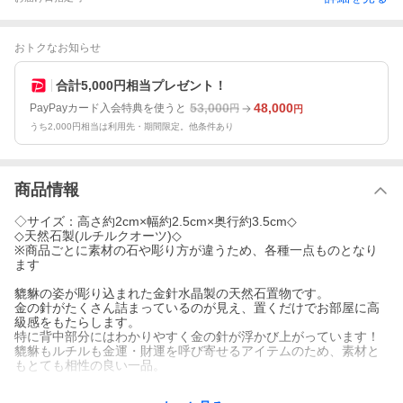
おトクなお知らせ
合計5,000円相当プレゼント！
53,000
48,000
PayPayカード入会特典を使うと
円
円
うち2,000円相当は利用先・期間限定。他条件あり
商品情報
◇サイズ：高さ約2cm×幅約2.5cm×奥行約3.5cm◇
◇天然石製(ルチルクオーツ)◇
※商品ごとに素材の石や彫り方が違うため、各種一点ものとなり
ます
貔貅の姿が彫り込まれた金針水晶製の天然石置物です。
金の針がたくさん詰まっているのが見え、置くだけでお部屋に高
級感をもたらします。
特に背中部分にはわかりやすく金の針が浮かび上がっています！
貔貅もルチルも金運・財運を呼び寄せるアイテムのため、素材と
もとても相性の良い一品。
【貔貅（ヒキュウ）】