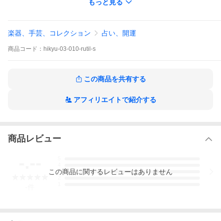
もっと見る
願いを叶える力を持ち、金運に関して高い効力を発揮する神獣。
おしりの穴がないことから「財が出ていかずに貯め込まれてい
く」お守りとされています。
特に偏財運（ギャンブル、株など変動性のある財運）の力に秀で
楽器、手芸、コレクション
占い、開運
ます。
漢の時代以前には「翼獣」と呼ばれていた中国想像上の動物。
商品
コード：
hikyu-03-010-rutil-s
なでて可愛がれば可愛がるほど活躍します！
【ルチルクォーツ(金針水晶)】
金の針が水晶の中にみられる美しい石。
この商品を共有する
財集めのお守りとして有名！
他にも才能開花をもたらす力もあるといわれています。
アフィリエイトで紹介する
実際に置物を撮影した動画です↓
商品レビュー
-.--
5
4
この
商品
に関するレビューはありません
3
2
1
-
件
動画視聴ページへ(外部サイト)