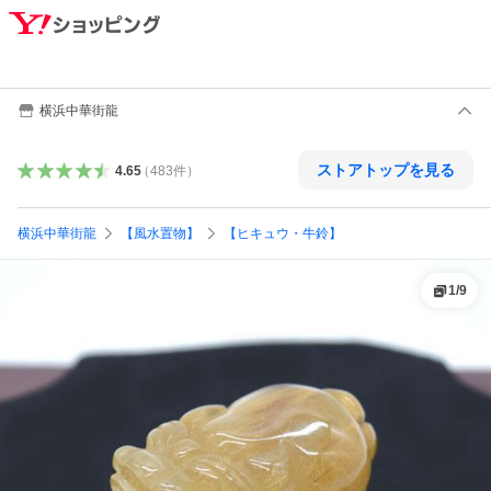
横浜中華街龍
ストアトップを見る
4.65
（
483
件
）
横浜中華街龍
【風水置物】
【ヒキュウ・牛鈴】
1
/
9