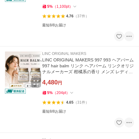
5
%
（
1,100
pt
）
4.76
（
37
件
）
最短8/8お届け
LINC ORIGINAL MAKERS
LINC ORIGINAL MAKERS 997 993 ヘアバーム
997 hair balm リンク ヘアバーム リンクオリジ
ナルメーカーズ 柑橘系の香り メンズ レディー
ス オーガニック ギフト
4,480
円
5
%
（
204
pt
）
4.65
（
31
件
）
最短8/8お届け