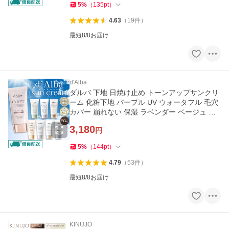
5
%
（
135
pt
）
4.63
（
19
件
）
最短8/8お届け
d'Alba
ダルバ 下地 日焼け止め トーンアップサンクリ
ーム 化粧下地 パープル UV ウォータフル 毛穴
カバー 崩れない 保湿 ラベンダー ベージュ グ
リーン ピンク 韓国
3,180
円
5
%
（
144
pt
）
4.79
（
53
件
）
最短8/8お届け
KINUJO