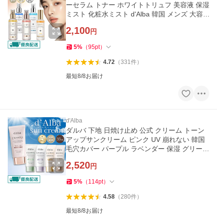
ーセラム トナー ホワイトトリュフ 美容液 保湿
ミスト 化粧水ミスト d'Alba 韓国 メンズ 大容
量 オイル 爆買
2,100
円
5
%
（
95
pt
）
4.72
（
331
件
）
最短8/8お届け
d'Alba
ダルバ 下地 日焼け止め 公式 クリーム トーン
アップサンクリーム ピンク UV 崩れない 韓国
毛穴カバー パープル ラベンダー 保湿 グリーン
紫 乾燥 緑 メンズ
2,520
円
5
%
（
114
pt
）
4.58
（
280
件
）
最短8/8お届け