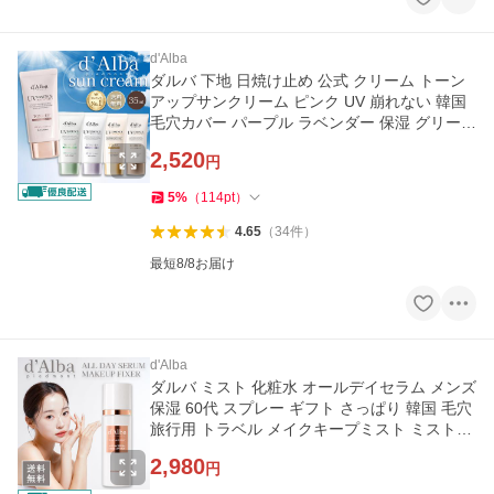
d'Alba
ダルバ 下地 日焼け止め 公式 クリーム トーン
アップサンクリーム ピンク UV 崩れない 韓国
毛穴カバー パープル ラベンダー 保湿 グリーン
紫 乾燥 緑 メンズ
2,520
円
5
%
（
114
pt
）
4.65
（
34
件
）
最短8/8お届け
d'Alba
ダルバ ミスト 化粧水 オールデイセラム メンズ
保湿 60代 スプレー ギフト さっぱり 韓国 毛穴
旅行用 トラベル メイクキープミスト ミスト化
粧水 ツヤ肌ミスト
2,980
円