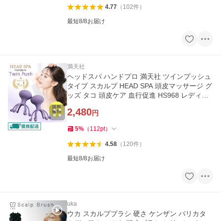
4.77
（
102
件
）
最短8/8お届け
満天社
ヘッドスパ ハンドプロ 満天社 ツインプッシュ
タイプ スカルプ HEAD SPA 頭皮マッサージ グ
ッズ タコ 頭皮ケア 血行促進 HS968 レディー
ス メンズ プレゼント
2,480
円
5
%
（
112
pt
）
4.58
（
120
件
）
最短8/8お届け
uka
ウカ スカルプブラシ 硬さ ケンザン バリカタ