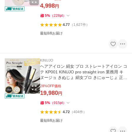
4,998
円
5
%
（
228
pt
）
4.77
（
1,627
件
）
最短8/8お届け
KINUJO
ヘアアイロン 絹女 プロ ストレートアイロン コ
テ KP001 KINUJO pro straight iron 業務用 キ
ヌージョ きぬじょ 絹女プロ きにゅーじょ 正規
シルクプレート
28
%OFF価格
19,980
円
5
%
（
915
pt
）
4.72
（
404
件
）
最短8/8お届け