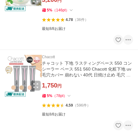
円
5
%
（
146
pt
）
4.78
（
36
件
）
最短8/8お届け
Chacott
チャコット 下地 ラスティングベース 550 コン
シーラー ベース 551 560 Chacott 化粧下地 uv
毛穴カバー 崩れない 40代 日焼け止め 毛穴 保
湿 ベージュ ピンク
1,750
円
5
%
（
78
pt
）
4.59
（
596
件
）
最短8/8お届け