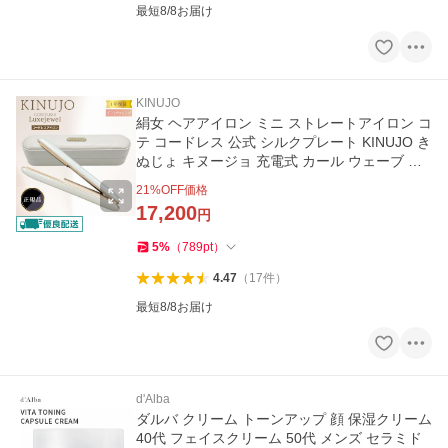
最短8/8お届け
KINUJO
絹女 ヘアアイロン ミニ ストレートアイロン コ
テ コードレス 公式 シルクプレート KINUJO き
ぬじょ キヌージョ 充電式 カール ウェーブ シ
ョートヘア用 旅行
21
%OFF価格
17,200
円
5
%
（
789
pt
）
4.47
（
17
件
）
最短8/8お届け
d'Alba
ダルバ クリーム トーンアップ 顔 保湿クリーム
40代 フェイスクリーム 50代 メンズ セラミド