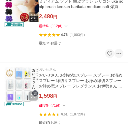
ミディアム ソフト 頭皮ブラシ シリコン uka sc
alp brush kenzan barikata medium soft 爆買
2,480
円
5
%
（
112
pt
）
4.76
（
1,003
件
）
最短8/8お届け
おいせさん
おいせさん お浄め塩スプレー スプレー お清め
スプレー 縁切りスプレー お浄め縁切スプレー
お浄め恋スプレー フレグランス お伊勢さん 浄
化 おいせ お守り 17mL
1,598
円
5
%
（
71
pt
）
4.61
（
1,872
件
）
最短8/8お届け