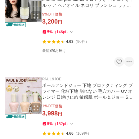
ル ケア ヘアオイル ネロリ ブランシュ ラテロ
ーズ ボディオイル
9
%OFF価格
3,200
円
5
%
（
146
pt
）
4.63
（
90
件
）
最短8/8お届け
PAUL&JOE
ポールアンドジョー 下地 プロテクティング プ
ライマー 化粧下地 崩れない 毛穴カバー UV オ
レンジ 日焼け止め 敏感肌 ポール＆ジョー SPF
50 ピンク 皮脂 爆買
1
%OFF価格
3,998
円
5
%
（
182
pt
）
4.66
（
169
件
）