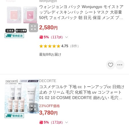
Wonjungyo
ウォンジョンヨ パック Wonjungyo モイストア
ップレディスキンパック シートマスク 大容量
50代 フェイスパック 朝 目元 保湿 メンズ プレ
ゼント ギフト 男性
2,580
円
5
%
（
117
pt
）
4.75
（
8
件
）
最短8/8お届け
DECORTE
コスメデコルテ 下地 cc トーンアップcc 日焼け
止め クリーム 毛穴 化粧下地 uv コンフォート
01 02 10 COSME DECORTE 崩れない 毛穴カ
バー パープル ラベンダー
23
%OFF価格
3,780
円
5
%
（
172
pt
）