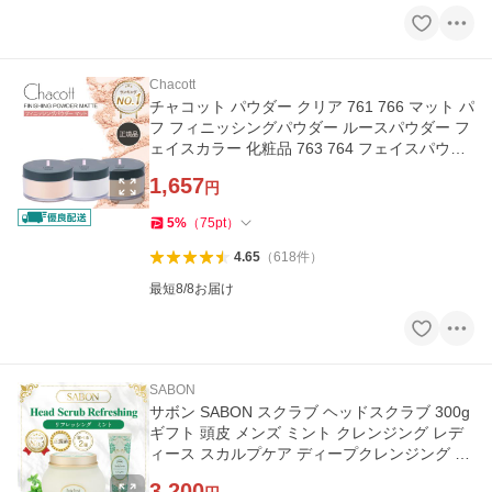
Chacott
チャコット パウダー クリア 761 766 マット パ
フ フィニッシングパウダー ルースパウダー フ
ェイスカラー 化粧品 763 764 フェイスパウダ
ー Chacott cosmetics
1,657
円
5
%
（
75
pt
）
4.65
（
618
件
）
最短8/8お届け
SABON
サボン SABON スクラブ ヘッドスクラブ 300g
ギフト 頭皮 メンズ ミント クレンジング レデ
ィース スカルプケア ディープクレンジング 頭
皮ケア 頭皮マッサージ
3,200