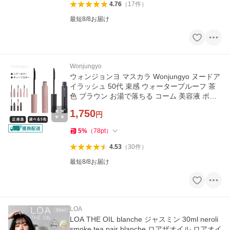
4.76
（
17
件
）
最短8/8お届け
Wonjungyo
ウォンジョンヨ マスカラ Wonjungyo ヌードア
イラッシュ 50代 束感 ウォータープルーフ 茶
色 ブラウン お湯で落ちる コーム 美容液 ボリ
ューム 繊維 ファイバー
1,750
円
5
%
（
78
pt
）
4.53
（
30
件
）
最短8/8お届け
LOA
LOA THE OIL blanche ジャスミン 30ml neroli
smoke tea pair blanche ロアザオイル ロアオイ