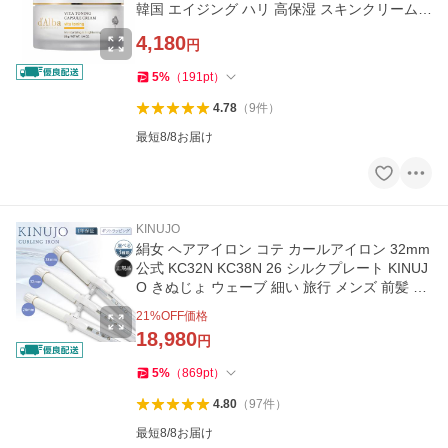
韓国 エイジング ハリ 高保湿 スキンクリーム
顔クリーム ビタミン
4,180
円
5
%
（
191
pt
）
4.78
（
9
件
）
最短8/8お届け
KINUJO
絹女 ヘアアイロン コテ カールアイロン 32mm
公式 KC32N KC38N 26 シルクプレート KINUJ
O きぬじょ ウェーブ 細い 旅行 メンズ 前髪 持
ち運び 痛まない 太い
21
%OFF価格
18,980
円
5
%
（
869
pt
）
4.80
（
97
件
）
最短8/8お届け