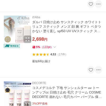
d'Alba
ダルバ 日焼け止め サンスティック ホワイトト
リュフ スティック メンズ 顔 腕 ギフト ベタつ
かない 塗り直し spf50 UV UVスティック ステ
ィック日焼け止め
2,698
円
5
%
（
122
pt
）
4.53
（
17
件
）
最短8/8お届け
DECORTE
コスメデコルテ 下地 サンシェルター uv トー
ンアップcc 日焼け止め 毛穴 クリーム COSME
DECORTE 崩れない 毛穴カバー パープル 保湿
カバー力 敏感肌 爆買
3
%OFF価格