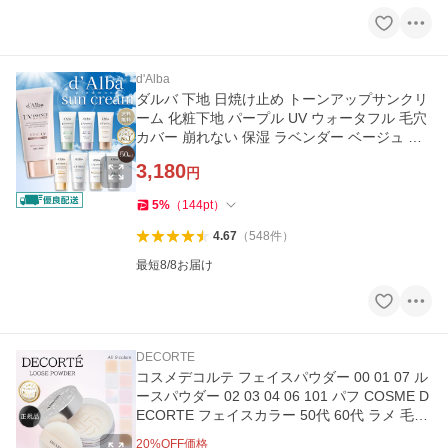
d'Alba
ダルバ 下地 日焼け止め トーンアップサンクリ
ーム 化粧下地 パープル UV ウォータフル 毛穴
カバー 崩れない 保湿 ラベンダー ベージュ グ
リーン ピンク 韓国
3,180
円
5
%
（
144
pt
）
4.67
（
548
件
）
最短8/8お届け
DECORTE
コスメデコルテ フェイスパウダー 00 01 07 ル
ースパウダー 02 03 04 06 101 パフ COSME D
ECORTE フェイスカラー 50代 60代 ラメ 毛穴
透明 ツヤ マット メンズ
20
%OFF価格