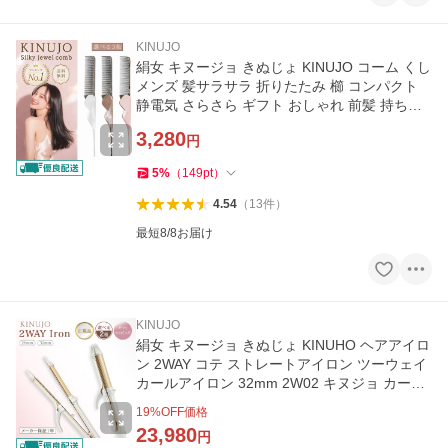
KINUJO
絹女 キヌージョ きぬじょ KINUJO コーム くし
メンズ 髪サラサラ 折りたたみ 櫛 コンパクト
静電気 さらさら ギフト おしゃれ 前髪 持ち運
び かわいい 可愛い
3,280
円
5
%
（
149
pt
）
4.54
（
13
件
）
最短8/8お届け
KINUJO
絹女 キヌージョ きぬじょ KINUHO ヘアアイロ
ン 2WAY コテ ストレートアイロン ツーウェイ
カールアイロン 32mm 2W02 キヌジョ カール
ウェーブ 旅行用 メンズ
19
%OFF価格
23,980
円