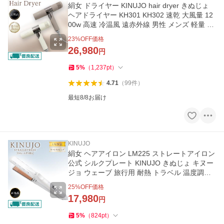
絹女 ドライヤー KINUJO hair dryer きぬじょ
ヘアドライヤー KH301 KH302 速乾 大風量 12
00w 高速 冷温風 遠赤外線 男性 メンズ 軽量 低
温 折り畳み 折りたたみ
23
%OFF価格
26,980
円
5
%
（
1,237
pt
）
4.71
（
99
件
）
最短8/8お届け
KINUJO
絹女 ヘアアイロン LM225 ストレートアイロン
公式 シルクプレート KINUJO きぬじょ キヌー
ジョ ウェーブ 旅行用 耐熱 トラベル 温度調整
ソバージュ 美容師
25
%OFF価格
17,980
円
5
%
（
824
pt
）