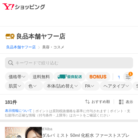
良品本舗ヤフー店
良品本舗ヤフー店
美容・コスメ
1
価格帯
送料無料
すべての条
肌質
色
本体/詰め替え
PA
ヘアタイプ
181
件
おすすめ順
表示
表示情報について
｜ポイントは原則税抜価格を基準に付与されます｜ポイント・支
払額等の正確な情報（付与条件・上限等）はカートをご確認ください
d'Alba
ダルバ ミスト 50ml 化粧水 ファーストスプレ