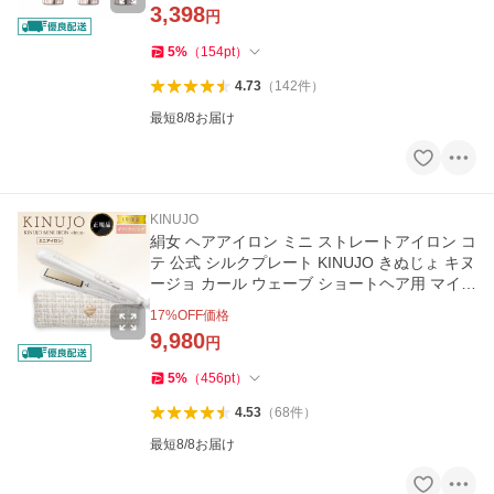
3,398
円
5
%
（
154
pt
）
4.73
（
142
件
）
最短8/8お届け
KINUJO
絹女 ヘアアイロン ミニ ストレートアイロン コ
テ 公式 シルクプレート KINUJO きぬじょ キヌ
ージョ カール ウェーブ ショートヘア用 マイナ
スイオン ソバージュ
17
%OFF価格
9,980
円
5
%
（
456
pt
）
4.53
（
68
件
）
最短8/8お届け