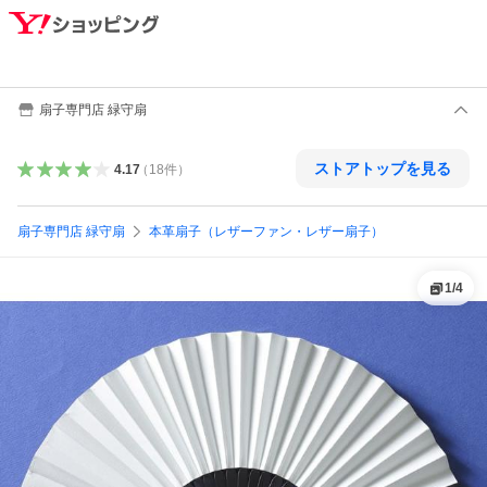
扇子専門店 緑守扇
ストアトップを見る
4.17
（
18
件
）
扇子専門店 緑守扇
本革扇子（レザーファン・レザー扇子）
1
/
4