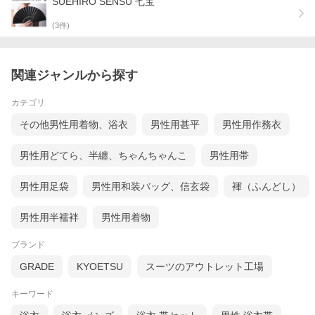
SUEHIRO SENSU 七宝
(
3
件)
関連ジャンルから探す
カテゴリ
その他男性用着物、浴衣
男性用甚平
男性用作務衣
男性用どてら、半纏、ちゃんちゃんこ
男性用帯
男性用足袋
男性用和装バッグ、信玄袋
褌（ふんどし）
男性用半襦袢
男性用着物
ブランド
GRADE
KYOETSU
スーツのアウトレット工場
キーワード