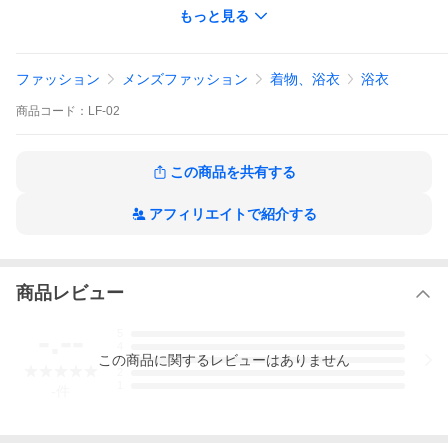
もっと見る
ファッション
メンズファッション
着物、浴衣
浴衣
商品
コード：
LF-02
この商品を共有する
アフィリエイトで紹介する
商品レビュー
-.--
5
4
この
商品
に関するレビューはありません
3
2
1
-
件
本革扇子 ホワイト（レザーファン 牛本革使用）
本革扇子ホワイトは、気持ちのいいほどさっぱりとしてホワイト