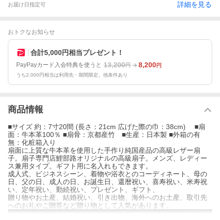
詳細を見る
お届け日指定可
おトクなお知らせ
合計5,000円相当プレゼント！
13,200
8,200
PayPayカード入会特典を使うと
円
円
うち2,000円相当は利用先・期間限定。他条件あり
商品情報
■サイズ 約：7寸20間 (長さ：21cm 広げた際の巾：38cm) ■扇
面：牛本革100％ ■扇骨：京都産竹 ■生産：日本製 ■外箱の有
無：化粧箱入り
扇面に上質な牛本革を使用した手作り純国産品の高級レザー扇
子。扇子専門店鯉部路オリジナルの高級扇子。メンズ、レディー
ス兼用タイプ。ギフト用に名入れもできます。
成人式、ビジネスシーン、着物や浴衣とのコーディネート、母の
日、父の日、成人の日、お誕生日、還暦祝い、喜寿祝い、米寿祝
い、定年祝い、勤続祝い、プレゼント、ギフト、
贈り物やお土産、結婚祝い、引き出物、海外へのお土産、取引先
へのお礼やご贈答など贈り物として人気があります。