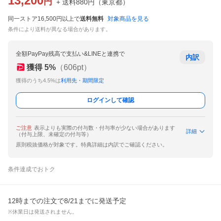
13,200
円
+ 送料
880
円
（
東京都
）
同一ストア16,500円以上で
送料無料
対象商品を見る
条件により送料が異なる場合があります。
全額PayPay残高で支払い&LINEと連携で
内訳
獲得
5
%
（
606
pt）
獲得のうち4.5%は
利用先・期間限定
ログインして確認
ご注意
表示よりも実際の付与数・付与率が少ない場合があります
詳細
（付与上限、未確定の付与等）
原則税抜価格が対象です。特典詳細は内訳でご確認ください。
条件達成でおトク
12時までの注文で8/21までに発送予定
※休業日は発送されません。