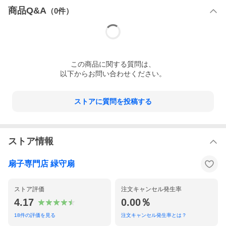
です。
商品Q&A
（
0
件）
持ち手に清廉潔白な印象を与え、背筋が伸びるような清々しさを
与えてくれます。
フォーマルテイストはもちろん、パーティなどにも相応するでし
ょう。
繊細な革製品ですが、永くご愛用いただける扇子です。
本革扇子（レザー扇子）は、扇面に上質な牛本革を使用した、当
この
商品
に関する質問は、
店オリジナルの特別な扇子です。
以下からお問い合わせください。
扇面が幾重にも折り重なる扇子は、厚い素材では、作り上げるこ
とができません。
本製品は、熟練の革職人が、その薄さに耐えられる上質な革を、
ストアに質問を投稿する
高い技術でなめしています。
サイズ：
7寸20間 (約 長さ：21cm 広げた際の巾：
38cm)
扇骨：
京都産竹
生産国(仕立
日本
ストア情報
て)：
生地：
牛本革100%
生地色：
白 色
扇子専門店 緑守扇
備考：
外箱：化粧箱入り
ストア評価
注文キャンセル発生率
4.17
0.00％
18
件の評価を見る
注文キャンセル発生率とは？