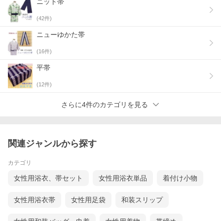
ニット帯
(
42
件)
ニューゆかた帯
(
16
件)
平帯
(
12
件)
さらに4件のカテゴリを見る
関連ジャンルから探す
カテゴリ
女性用浴衣、帯セット
女性用浴衣単品
着付け小物
女性用浴衣帯
女性用足袋
和装スリップ