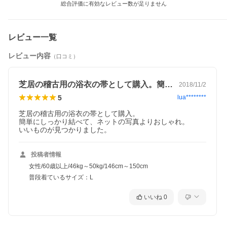
総合評価に有効なレビュー数が足りません
レビュー一覧
レビュー内容
（口コミ）
芝居の稽古用の浴衣の帯として購入。簡単…
2018/11/2
5
lua********
芝居の稽古用の浴衣の帯として購入。

簡単にしっかり結べて、ネットの写真よりおしゃれ。

いいものが見つかりました。
投稿者情報
女性/60歳以上/46kg～50kg/146cm～150cm
普段着ているサイズ：L
いいね
0