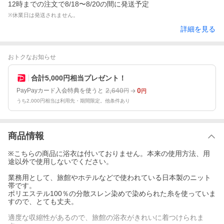
12時までの注文で8/18〜8/20の間に発送予定
※休業日は発送されません。
詳細を見る
おトクなお知らせ
合計5,000円相当プレゼント！
2,640
0
PayPayカード入会特典を使うと
円
円
うち2,000円相当は利用先・期間限定。他条件あり
商品情報
※こちらの商品に浴衣は付いておりません。本来の使用方法、用
途以外で使用しないでください。
業務用として、旅館やホテルなどで使われている日本製のニット
帯です。
ポリエステル100％の分散スレン染めで染められた糸を使っていま
すので、とても丈夫。
適度な収縮性があるので、旅館の浴衣がきれいに着つけられま