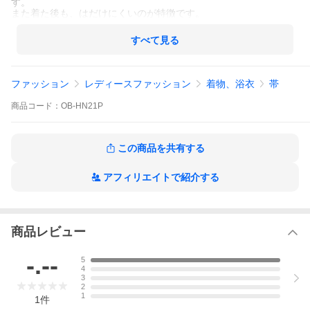
す。
また着た後も、はだけにくいのが特徴です。
すべて見る
ファッション
レディースファッション
着物、浴衣
帯
商品
コード：
OB-HN21P
この商品を共有する
アフィリエイトで紹介する
商品レビュー
-.--
5
4
3
2
1
1
件