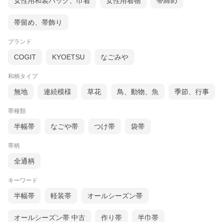
女性用和装バッグ、巾着
女性用着物
帯締め
帯留め、帯飾り
ブランド
COGIT
KYOETSU
なごみや
和柄タイプ
無地
連続模様
草花
鳥、動物、魚
季節、行事
帯種類
半幅帯
なごや帯
つけ帯
袋帯
帯柄
全通柄
キーワード
半幅帯
軽装帯
オールシーズン帯
オールシーズン帯 中古
作り帯
半巾帯