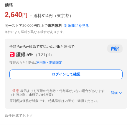
価格
2,640
円
+ 送料
814
円
（
東京都
）
同一ストア20,000円以上で
送料無料
対象商品を見る
条件により送料が異なる場合があります。
全額PayPay残高で支払い&LINEと連携で
内訳
獲得
5
%
（
121
pt）
獲得のうち4.5%は
利用先・期間限定
ログインして確認
ご注意
表示よりも実際の付与数・付与率が少ない場合があります
詳細
（付与上限、未確定の付与等）
原則税抜価格が対象です。特典詳細は内訳でご確認ください。
条件達成でおトク