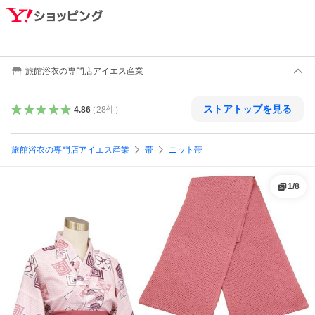
旅館浴衣の専門店アイエス産業
ストアトップを見る
4.86
（
28
件
）
旅館浴衣の専門店アイエス産業
帯
ニット帯
1
/
8