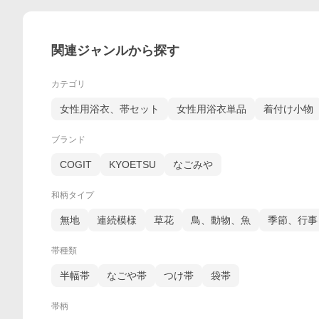
関連ジャンルから探す
カテゴリ
女性用浴衣、帯セット
女性用浴衣単品
着付け小物
ブランド
COGIT
KYOETSU
なごみや
和柄タイプ
無地
連続模様
草花
鳥、動物、魚
季節、行事
帯種類
半幅帯
なごや帯
つけ帯
袋帯
帯柄