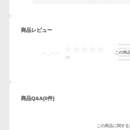
商品
レビュー
5
-.--
4
この
商
3
2
-
件
1
商品Q&A
(
0
件)
この
商品
に関する