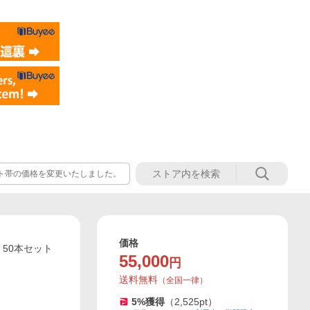
 ニット帯の価格を変更いたしました。
価格
50本セット
55,000
円
送料無料
（
全国一律
）
5
%獲得
（
2,525
pt）