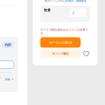
獲得のうち4.5%は
利用先・期間限定
数量
ギフトで贈る場合はログインが必要で
す
カートに入れる
内訳
ギフトで
贈る
付
詳細