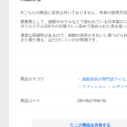
※こちらの商品に浴衣は付いておりません。本来の使用方
業務用として、旅館やホテルなどで使われている日本製の
ポリエステル100％の分散スレン染めで染められた糸を使
適度な収縮性があるので、旅館の浴衣がきれいに着つけら
また着た後も、はだけにくいのが特徴です。
商品
カテゴリ
旅館浴衣の専門店アイエ
ファッション
レディ
商品
コード
OB-HN176W-50
この商品を共有する