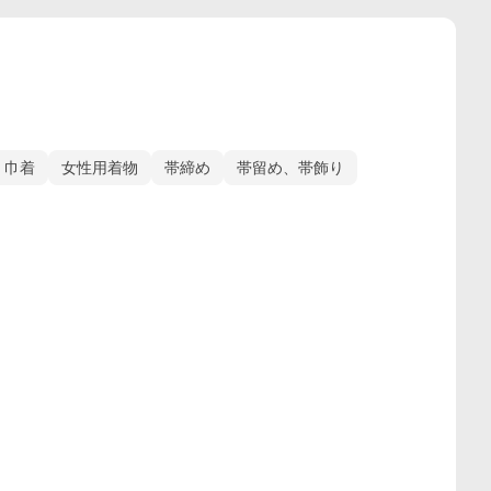
、巾着
女性用着物
帯締め
帯留め、帯飾り