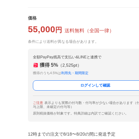
価格
55,000
円
送料無料
（
全国一律
）
条件により送料が異なる場合があります。
全額PayPay残高で支払い&LINEと連携で
獲得
5
%
（
2,525
pt）
獲得のうち4.5%は
利用先・期間限定
ログインして確認
ご注意
表示よりも実際の付与数・付与率が少ない場合があります（
与上限、未確定の付与等）
原則税抜価格が対象です。特典詳細は内訳でご確認ください。
12時までの注文で8/18〜8/20の間に発送予定