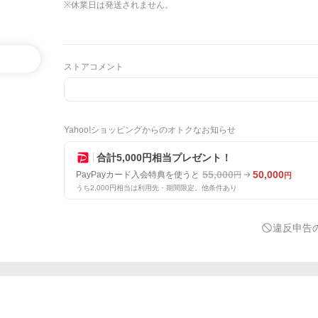
※休業日は発送されません。
ストアコメント
Yahoo!ショッピングからのオトクなお知らせ
合計5,000円相当プレゼント！
55,000
50,000
PayPayカード入会特典を使うと
円
円
うち2,000円相当は利用先・期間限定。他条件あり
違反申告