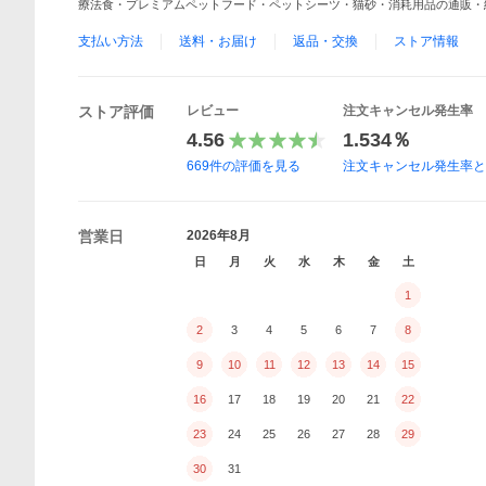
療法食・プレミアムペットフード・ペットシーツ・猫砂・消耗用品の通販・総合
支払い方法
送料・お届け
返品・交換
ストア情報
ストア評価
レビュー
注文キャンセル発生率
4.56
1.534％
669
件の評価を見る
注文キャンセル発生率
営業日
2026年8月
日
月
火
水
木
金
土
1
2
3
4
5
6
7
8
9
10
11
12
13
14
15
16
17
18
19
20
21
22
23
24
25
26
27
28
29
30
31