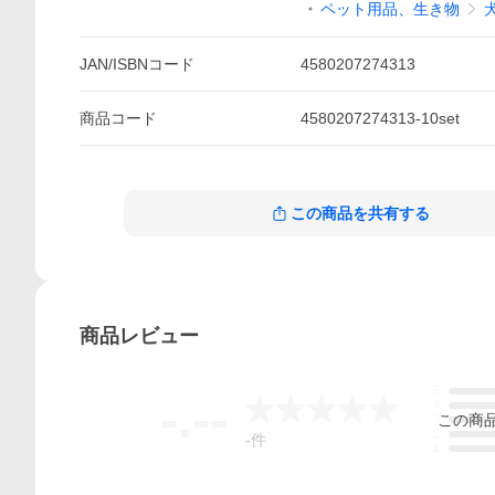
ペット用品、生き物
JAN/ISBNコード
4580207274313
商品
コード
4580207274313-10set
この商品を共有する
商品
レビュー
5
-.--
4
この
商
3
2
-
件
1