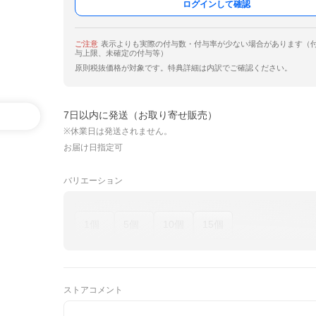
ログインして確認
ご注意
表示よりも実際の付与数・付与率が少ない場合があります（
与上限、未確定の付与等）
原則税抜価格が対象です。特典詳細は内訳でご確認ください。
7日以内に発送（お取り寄せ販売）
※休業日は発送されません。
お届け日指定可
バリエーション
1個
5個
10個
15個
ストアコメント