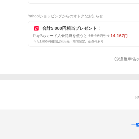
Yahoo!ショッピングからのオトクなお知らせ
合計5,000円相当プレゼント！
19,167
14,167
PayPayカード入会特典を使うと
円
円
うち2,000円相当は利用先・期間限定。他条件あり
違反申告
8
一