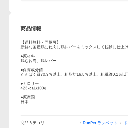
商品情報
【送料無料・同梱可】
新鮮な国産鶏むね肉に鶏レバーをミックスして粒状に仕上
●原材料
鶏むね肉、鶏レバー
●保障成分値
たんぱく質70.9％以上、粗脂肪16.8％以上、粗繊維0.1％
●カロリー
423kcaL/100g
●原産国
日本
商品
カテゴリ
RunPet ランペット
ド