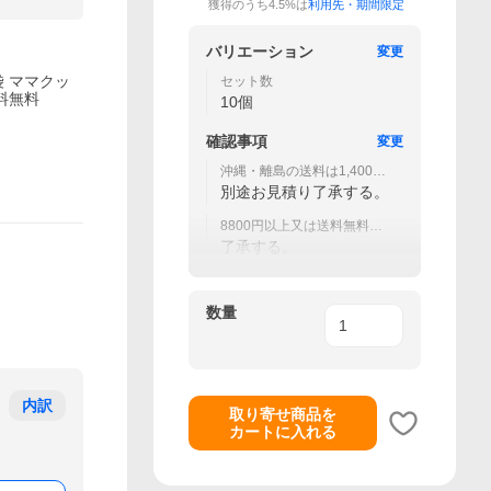
獲得のうち4.5%は
利用先・期間限定
バリエーション
変更
袋 ママクッ
セット数
送料無料
10個
確認事項
変更
沖縄・離島の送料は1,400
円〜
別途お見積り了承する。
8800円以上又は送料無料品
注文の場合,北海道の送料は+
了承する。
270円
数量
内訳
取り寄せ商品を
カートに入れる