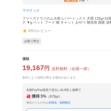
対象
ママクック
フリーズドライのムネ肉 レバーミックス 犬用 120g×10
ク ▼g ペット フード 猫 キャット おやつ 無添加 国産 
0
件のレビュー
お取り寄せ
価格
19,167
円
送料無料
（
全国一律
）
条件により送料が異なる場合があります。
全額PayPay残高で支払い&LINEと連携で
獲得
5
%
（
878
pt）
獲得のうち4.5%は
利用先・期間限定