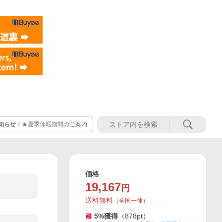
知らせ：
★夏季休暇期間のご案内
価格
19,167
円
送料無料
（
全国一律
）
5
%獲得
（
878
pt）