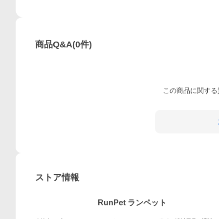
商品Q&A
(
0
件)
この
商品
に関する
ストア情報
RunPet ランペット