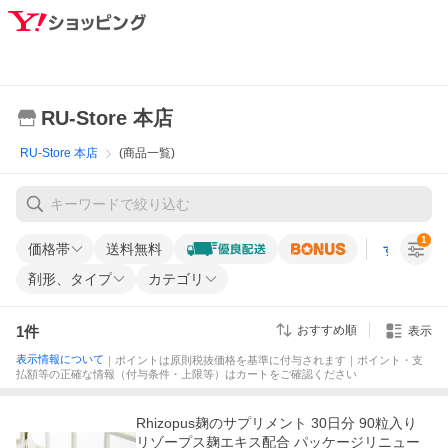
RU-Store 本店
RU-Store 本店
(商品一覧)
1
価格帯
送料無料
すべての条
剤形、タイプ
カテゴリ
1
件
おすすめ順
表示
表示情報について
｜ポイントは原則税抜価格を基準に付与されます｜ポイント・支
払額等の正確な情報（付与条件・上限等）はカートをご確認ください
Rhizopus麹のサプリメント 30日分 90粒入り
リゾープス麹エキス配合 パッケージリニュー