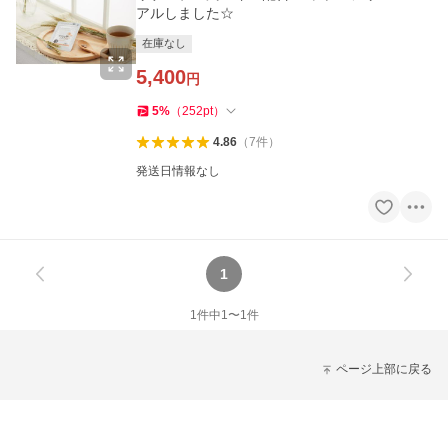
アルしました☆
在庫なし
5,400
円
5
%
（
252
pt
）
4.86
（
7
件
）
発送日情報なし
1
1
件中
1
〜
1
件
ページ上部に戻る