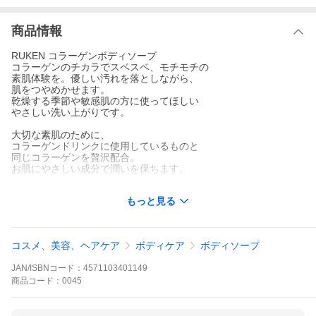
商品情報
RUKEN コラーゲンボディソープ
コラーゲンのチカラでスベスベ、モチモチの
素肌体験を。優しい汚れを落としながら、
肌をつやめかせます。
乾燥する季節や敏感肌の方に使ってほしい
やさしい洗い上がりです。
大切な素肌のために、
コラーゲンドリンクに使用しているものと
同じコラーゲンを贅沢配合。
お肌にやさしい成分で潤いを保ちます。
〇しっかり吸収、浸透する超低分子コラーゲン
もっと見る
鯛のウロコを原料としたコラーゲンには、豚や牛など動物由来の
コラーゲンに比べ、
吸収されやすい、という特徴があります。
コスメ、美容、ヘアケア
ボディケア
ボディソープ
ルウ研究所では吸収されやすいコラーゲンをさらに低分子化。
みなさまの細胞の中で働きやすい「ペプチド」の単位までコラー
JAN/ISBNコード：
4571103401149
ゲンを分解しました。
商品
コード：
0045
〇独自技術が実現した高純度コラーゲン