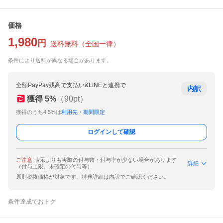
価格
1,980
円
送料無料
（
全国一律
）
条件により送料が異なる場合があります。
全額PayPay残高で支払い&LINEと連携で
内訳
獲得
5
%
（
90
pt）
獲得のうち4.5%は
利用先・期間限定
ログインして確認
ご注意
表示よりも実際の付与数・付与率が少ない場合があります
詳細
（付与上限、未確定の付与等）
原則税抜価格が対象です。特典詳細は内訳でご確認ください。
条件達成でおトク