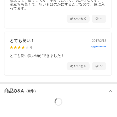
注文して、届くまでが、早かったので、良かったです。

泡立ちも良くて、匂いもほのかにするだけなので、気に入
ってます。
いいね
0
とても良い！
2017/2/13
4
hhk********
とても良い買い物ができました！
いいね
0
商品Q&A
（
0
件）