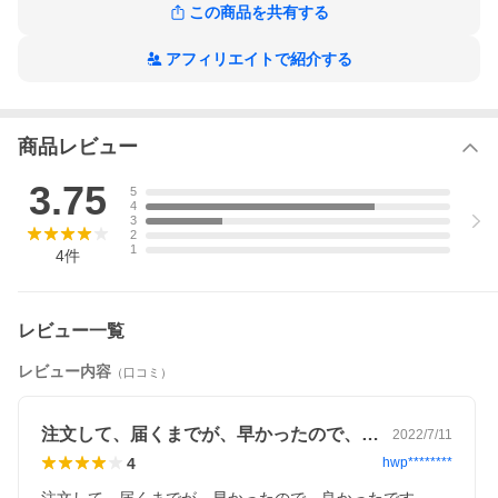
この商品を共有する
ルウ研究所のコラーゲンは100%国産原料。
鯛のウロコを原料とし、自分たちの目で
品質を確認したものだけを使用しています。
アフィリエイトで紹介する
さらに、コラーゲンの製造方法にもこだわりの技術を用い、
コラーゲンの抽出には、
一切の溶剤、薬品を使用しません。
研究を重ねて開発した独自の技術「高圧水熱加水分解法」で、
薬剤残留「0（ゼロ）」の高純度コラーゲンを実現しました。
商品レビュー
3.75
5
4
3
2
1
4
件
レビュー一覧
レビュー内容
（口コミ）
注文して、届くまでが、早かったので、良…
2022/7/11
4
hwp********