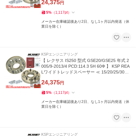
24,375
円
5
%
（
1,117
pt
）
メーカー在庫確認後あり2日、なし1ヶ月以内発送（休
業日を除く）
KSPエンジニアリング
【 レクサス IS250 型式 GSE20/GSE25 年式 2
005/9-2013/4 PCD:114.3 5H 60Φ 】 KSP REA
Lワイドトレッドスペーサー ≪ 15/20/25/30m
m 2枚組 ≫
24,375
円
5
%
（
1,117
pt
）
メーカー在庫確認後あり2日、なし1ヶ月以内発送（休
業日を除く）
KSPエンジニアリング