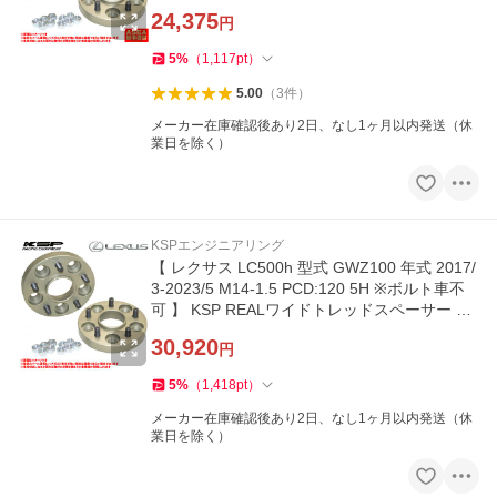
2枚セット ≫
24,375
円
5
%
（
1,117
pt
）
5.00
（
3
件
）
メーカー在庫確認後あり2日、なし1ヶ月以内発送（休
業日を除く）
KSPエンジニアリング
【 レクサス LC500h 型式 GWZ100 年式 2017/
3-2023/5 M14-1.5 PCD:120 5H ※ボルト車不
可 】 KSP REALワイドトレッドスペーサー ≪
17/20/23/26mm 2枚組 ≫
30,920
円
5
%
（
1,418
pt
）
メーカー在庫確認後あり2日、なし1ヶ月以内発送（休
業日を除く）