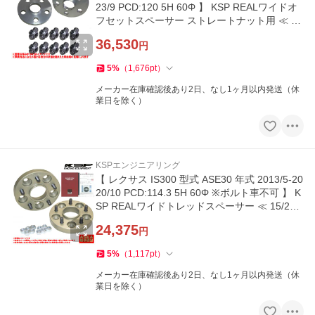
23/9 PCD:120 5H 60Φ 】 KSP REALワイドオ
フセットスペーサー ストレートナット用 ≪ 15
mm ≫【 KS-5215601 】
36,530
円
5
%
（
1,676
pt
）
メーカー在庫確認後あり2日、なし1ヶ月以内発送（休
業日を除く）
KSPエンジニアリング
【 レクサス IS300 型式 ASE30 年式 2013/5-20
20/10 PCD:114.3 5H 60Φ ※ボルト車不可 】 K
SP REALワイドトレッドスペーサー ≪ 15/20/2
5/30mm 2枚組 ≫
24,375
円
5
%
（
1,117
pt
）
メーカー在庫確認後あり2日、なし1ヶ月以内発送（休
業日を除く）