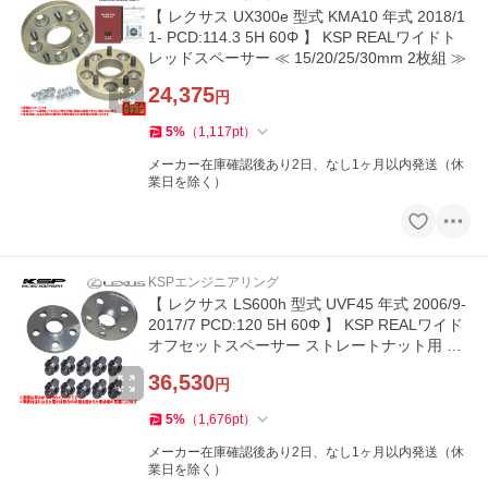
【 レクサス UX300e 型式 KMA10 年式 2018/1
1- PCD:114.3 5H 60Φ 】 KSP REALワイドト
レッドスペーサー ≪ 15/20/25/30mm 2枚組 ≫
24,375
円
5
%
（
1,117
pt
）
メーカー在庫確認後あり2日、なし1ヶ月以内発送（休
業日を除く）
KSPエンジニアリング
【 レクサス LS600h 型式 UVF45 年式 2006/9-
2017/7 PCD:120 5H 60Φ 】 KSP REALワイド
オフセットスペーサー ストレートナット用 ≪
15mm ≫【 KS-5215601 】
36,530
円
5
%
（
1,676
pt
）
メーカー在庫確認後あり2日、なし1ヶ月以内発送（休
業日を除く）