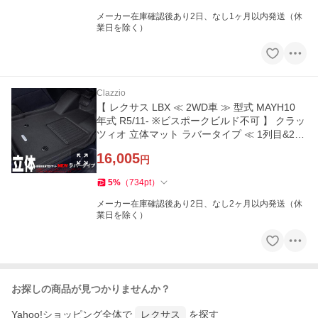
メーカー在庫確認後あり2日、なし1ヶ月以内発送（休
業日を除く）
Clazzio
【 レクサス LBX ≪ 2WD車 ≫ 型式 MAYH10
年式 R5/11- ※ビスポークビルド不可 】 クラッ
ツィオ 立体マット ラバータイプ ≪ 1列目&2列
目 ≫
16,005
円
5
%
（
734
pt
）
メーカー在庫確認後あり2日、なし2ヶ月以内発送（休
業日を除く）
お探しの商品が見つかりませんか？
Yahoo!ショッピング全体で
レクサス
を探す