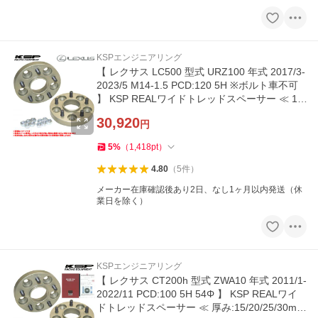
KSPエンジニアリング
【 レクサス LC500 型式 URZ100 年式 2017/3-
2023/5 M14-1.5 PCD:120 5H ※ボルト車不可
】 KSP REALワイドトレッドスペーサー ≪ 17/
20/23/26mm 2枚組 ≫
30,920
円
5
%
（
1,418
pt
）
4.80
（
5
件
）
メーカー在庫確認後あり2日、なし1ヶ月以内発送（休
業日を除く）
KSPエンジニアリング
【 レクサス CT200h 型式 ZWA10 年式 2011/1-
2022/11 PCD:100 5H 54Φ 】 KSP REALワイ
ドトレッドスペーサー ≪ 厚み:15/20/25/30mm