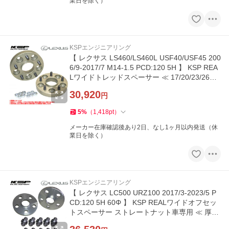
業日を除く）
KSPエンジニアリング
【 レクサス LS460/LS460L USF40/USF45 200
6/9-2017/7 M14-1.5 PCD:120 5H 】 KSP REA
Lワイドトレッドスペーサー ≪ 17/20/23/26m
m 2枚組 ≫
30,920
円
5
%
（
1,418
pt
）
メーカー在庫確認後あり2日、なし1ヶ月以内発送（休
業日を除く）
KSPエンジニアリング
【 レクサス LC500 URZ100 2017/3-2023/5 P
CD:120 5H 60Φ 】 KSP REALワイドオフセッ
トスペーサー ストレートナット車専用 ≪ 厚み
15mm ≫【 KS-5215601 】