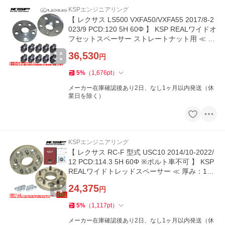
KSPエンジニアリング
【 レクサス LS500 VXFA50/VXFA55 2017/8-2
023/9 PCD:120 5H 60Φ 】 KSP REALワイドオ
フセットスペーサー ストレートナット用 ≪ 15
mm ≫【 KS-5215601 】
36,530
円
5
%
（
1,676
pt
）
メーカー在庫確認後あり2日、なし1ヶ月以内発送（休
業日を除く）
KSPエンジニアリング
【 レクサス RC-F 型式 USC10 2014/10-2022/
12 PCD:114.3 5H 60Φ ※ボルト車不可 】 KSP
REALワイドトレッドスペーサー ≪ 厚み：15/2
0/25/30mm 2枚セット ≫
24,375
円
5
%
（
1,117
pt
）
メーカー在庫確認後あり2日、なし1ヶ月以内発送（休