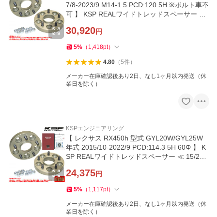
7/8-2023/9 M14-1.5 PCD:120 5H ※ボルト車不
可 】 KSP REALワイドトレッドスペーサー ≪
17/20/23/26mm 2枚組 ≫
30,920
円
5
%
（
1,418
pt
）
4.80
（
5
件
）
メーカー在庫確認後あり2日、なし1ヶ月以内発送（休
業日を除く）
KSPエンジニアリング
【 レクサス RX450h 型式 GYL20W/GYL25W
年式 2015/10-2022/9 PCD:114.3 5H 60Φ 】 K
SP REALワイドトレッドスペーサー ≪ 15/20/2
5/30mm 2枚組 ≫
24,375
円
5
%
（
1,117
pt
）
メーカー在庫確認後あり2日、なし1ヶ月以内発送（休
業日を除く）