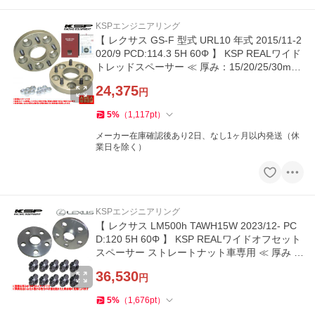
KSPエンジニアリング
【 レクサス GS-F 型式 URL10 年式 2015/11-2
020/9 PCD:114.3 5H 60Φ 】 KSP REALワイド
トレッドスペーサー ≪ 厚み：15/20/25/30mm
2枚セット ≫
24,375
円
5
%
（
1,117
pt
）
メーカー在庫確認後あり2日、なし1ヶ月以内発送（休
業日を除く）
KSPエンジニアリング
【 レクサス LM500h TAWH15W 2023/12- PC
D:120 5H 60Φ 】 KSP REALワイドオフセット
スペーサー ストレートナット車専用 ≪ 厚み 1
5mm ≫【 KS-5215601 】
36,530
円
5
%
（
1,676
pt
）