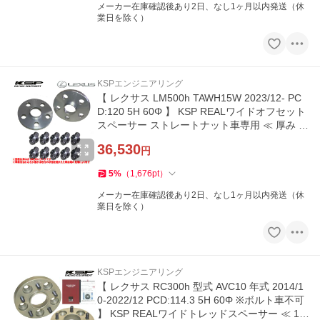
メーカー在庫確認後あり2日、なし1ヶ月以内発送（休
業日を除く）
KSPエンジニアリング
【 レクサス LM500h TAWH15W 2023/12- PC
D:120 5H 60Φ 】 KSP REALワイドオフセット
スペーサー ストレートナット車専用 ≪ 厚み 1
0mm ≫【 KS-5210601 】
36,530
円
5
%
（
1,676
pt
）
メーカー在庫確認後あり2日、なし1ヶ月以内発送（休
業日を除く）
KSPエンジニアリング
【 レクサス RC300h 型式 AVC10 年式 2014/1
0-2022/12 PCD:114.3 5H 60Φ ※ボルト車不可
】 KSP REALワイドトレッドスペーサー ≪ 15/