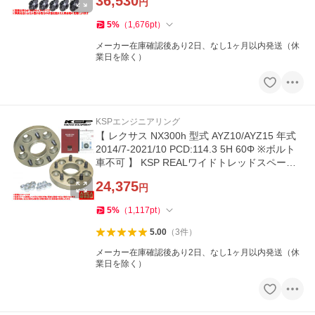
36,530
円
5
%
（
1,676
pt
）
メーカー在庫確認後あり2日、なし1ヶ月以内発送（休
業日を除く）
KSPエンジニアリング
【 レクサス NX300h 型式 AYZ10/AYZ15 年式
2014/7-2021/10 PCD:114.3 5H 60Φ ※ボルト
車不可 】 KSP REALワイドトレッドスペーサ
ー ≪ 15/20/25/30mm 2枚組 ≫
24,375
円
5
%
（
1,117
pt
）
5.00
（
3
件
）
メーカー在庫確認後あり2日、なし1ヶ月以内発送（休
業日を除く）