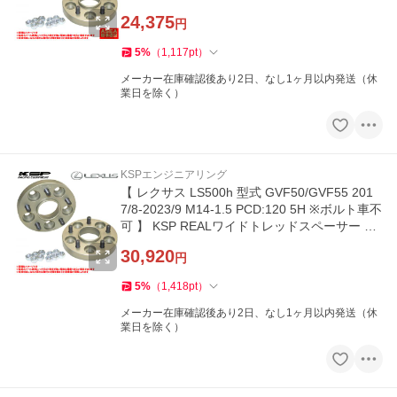
20/25/30mm 2枚組 ≫
24,375
円
5
%
（
1,117
pt
）
メーカー在庫確認後あり2日、なし1ヶ月以内発送（休
業日を除く）
KSPエンジニアリング
【 レクサス LS500h 型式 GVF50/GVF55 201
7/8-2023/9 M14-1.5 PCD:120 5H ※ボルト車不
可 】 KSP REALワイドトレッドスペーサー ≪
17/20/23/26mm 2枚組 ≫
30,920
円
5
%
（
1,418
pt
）
メーカー在庫確認後あり2日、なし1ヶ月以内発送（休
業日を除く）