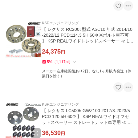
KSPエンジニアリング
【 レクサス RC200t 型式 ASC10 年式 2014/10
-2022/12 PCD:114.3 5H 60Φ ※ボルト車不可
】 KSP REALワイドトレッドスペーサー ≪ 15/
20/25/30mm 2枚組 ≫
24,375
円
5
%
（
1,117
pt
）
メーカー在庫確認後あり2日、なし1ヶ月以内発送（休
業日を除く）
KSPエンジニアリング
【 レクサス LC500h GWZ100 2017/3-2023/5
PCD:120 5H 60Φ 】 KSP REALワイドオフセ
ットスペーサー ストレートナット車専用 ≪ 厚
み 15mm ≫【 KS-5215601 】
36,530
円