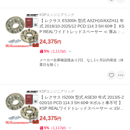
KSPエンジニアリング
【 レクサス ES300h 型式 AXZH10/AXZH11 年
式 2018/10-2025/12 PCD:114.3 5H 60Φ 】 KS
P REALワイドトレッドスペーサー ≪ 厚み：1
5/20/25/30mm 2枚セット ≫
24,375
円
5
%
（
1,117
pt
）
メーカー在庫確認後あり2日、なし1ヶ月以内発送（休
業日を除く）
KSPエンジニアリング
【 レクサス IS200t 型式 ASE30 年式 2013/5-2
020/10 PCD:114.3 5H 60Φ ※ボルト車不可 】
KSP REALワイドトレッドスペーサー ≪ 15/2
0/25/30mm 2枚組 ≫
24,375
円
5
%
（
1,117
pt
）