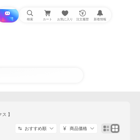
i と探す
検索
カート
お気に入り
注文履歴
新着情報
クス 】
おすすめ順
商品価格