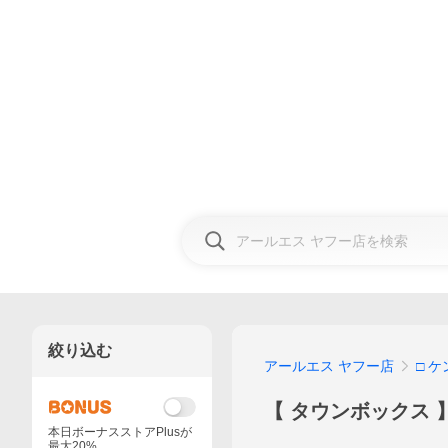
絞り込む
アールエス ヤフー店
□ 
【 タウンボックス 
本日ボーナスストアPlusが
最大20%