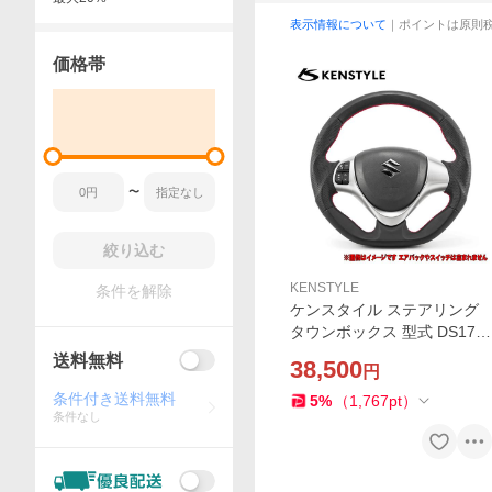
表示情報について
｜ポイントは原則
価格帯
〜
絞り込む
KENSTYLE
条件を解除
ケンスタイル ステアリング
タウンボックス 型式 DS17W
年式 H27/3-R8/4 ※ミニキャ
送料無料
38,500
円
ブバン不可 ≪ オールブラッ
クレザー ≫【 ZA01 ZA02 】
条件付き送料無料
5
%
（
1,767
pt
）
条件なし