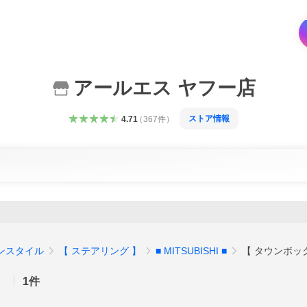
アールエス ヤフー店
ストア情報
4.71
（
367
件
）
ケンスタイル
【 ステアリング 】
■ MITSUBISHI ■
【 タウンボッ
】
1
件