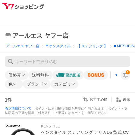
アールエス ヤフー店
アールエス ヤフー店
□ ケンスタイル
【 ステアリング 】
■ MITSUBISH
1
価格帯
送料無料
すべての条
色
ブランド
カテゴリ
1
件
おすすめ順
表示
表示情報について
｜ポイントは原則税抜価格を基準に付与されます｜ポイント・支
払額等の正確な情報（付与条件・上限等）はカートをご確認ください
KENSTYLE
ケンスタイル ステアリング デリカD5 型式 CV