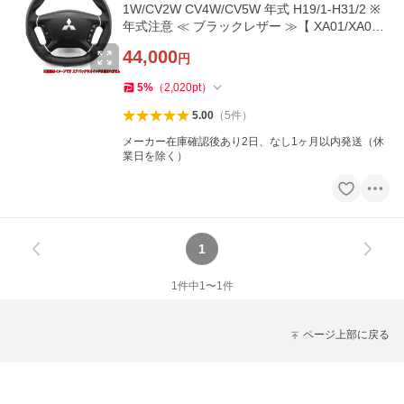
1W/CV2W CV4W/CV5W 年式 H19/1-H31/2 ※
年式注意 ≪ ブラックレザー ≫【 XA01/XA02/
XA03 】
44,000
円
5
%
（
2,020
pt
）
5.00
（
5
件
）
メーカー在庫確認後あり2日、なし1ヶ月以内発送（休
業日を除く）
1
1
件中
1
〜
1
件
ページ上部に戻る