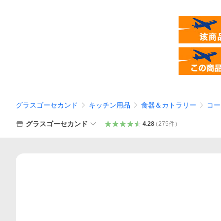
グラスゴーセカンド
キッチン用品
食器＆カトラリー
コー
グラスゴーセカンド
4.28
（
275
件
）