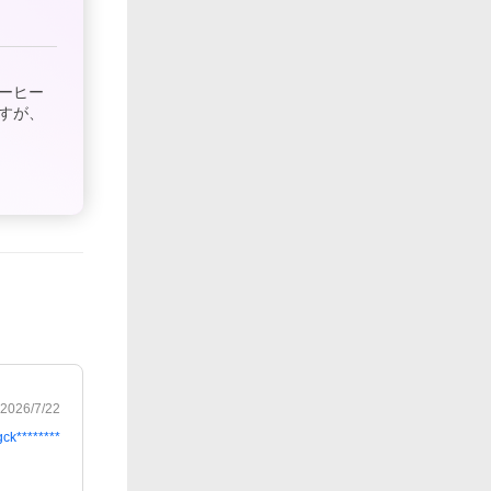
ーヒー
すが、
2026/7/22
gck********