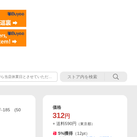
ながら当店休業日とさせていただき
お問い合わせのご返答、商品発送
価格
185 (50
312
円
+ 送料
590
円
（
東京都
）
5
%獲得
（
12
pt）