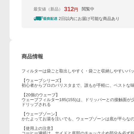
312
最安値
（新品）
閲覧中
円
2日以内にお届け可能な商品あり
商品情報
フィルターは袋ごと取出しやすく・袋ごと収納しやすいパ
【ウェーブシリーズ】
初心者からプロのバリスタまで、誰もが手軽に、ベストな味わ
【20個のウェーブ】
ウェーブフィルター185(155)は、ドリッパーとの接触
ドリップされる
【ウェーブゾーン】
かたよってお湯を注いでも、ウェーブゾーンは底が平らなので
【使用上の注意】
コーヒー濾紙は、サイドと底部のチャック止め部分を必ず