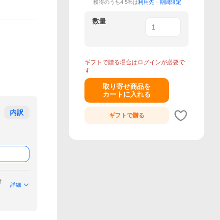
獲得のうち4.5%は
利用先・期間限定
数量
ギフトで贈る場合はログインが必要で
す
取り寄せ商品を
カートに入れる
内訳
ギフトで
贈る
付
詳細