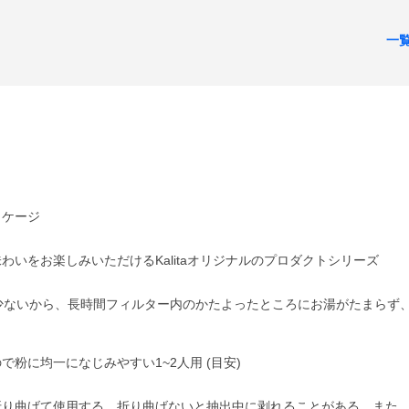
一
ッケージ
いをお楽しみいただけるKalitaオリジナルのプロダクトシリーズ
面が少ないから、長時間フィルター内のかたよったところにお湯がたまらず
粉に均一になじみやすい1~2人用 (目安)
折り曲げて使用する。折り曲げないと抽出中に剥れることがある。また