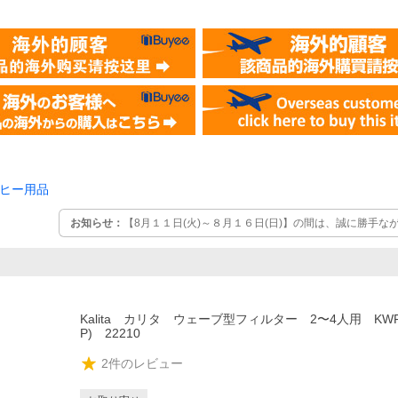
ヒー用品
お知らせ：
【8月１１日(火)～８月１６日(日)】の間は、誠に勝手
ます。 この間のご注文、お問い合わせはお受けしておりますが、 
については【８月１７日(月)】より順次対応させていただきます。
Kalita カリタ ウェーブ型フィルター 2〜4人用 KWF-
P) 22210
2
件のレビュー