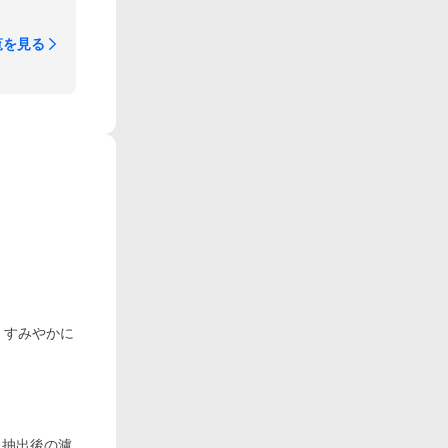
覧を見る
、すみやかに
、抽出後の濾