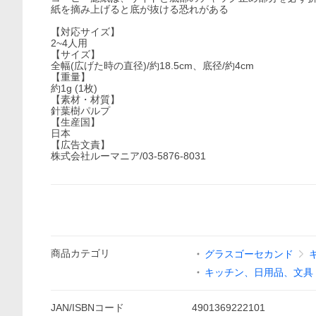
紙を摘み上げると底が抜ける恐れがある
【対応サイズ】
2~4人用
【サイズ】
全幅(広げた時の直径)/約18.5cm、底径/約4cm
【重量】
約1g (1枚)
【素材・材質】
針葉樹パルプ
【生産国】
日本
【広告文責】
株式会社ルーマニア/03-5876-8031
商品
カテゴリ
グラスゴーセカンド
キッチン、日用品、文具
JAN/ISBNコード
4901369222101