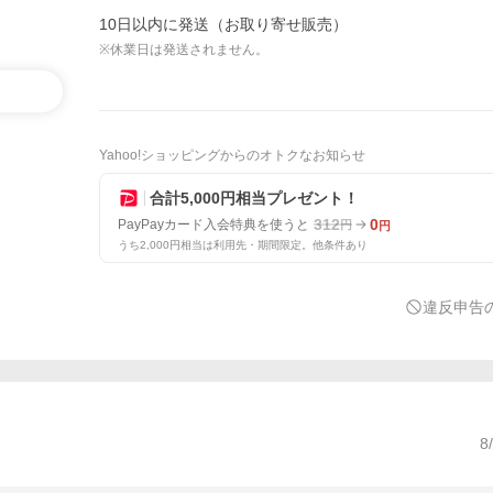
10日以内に発送（お取り寄せ販売）
※休業日は発送されません。
Yahoo!ショッピングからのオトクなお知らせ
合計5,000円相当プレゼント！
312
0
PayPayカード入会特典を使うと
円
円
うち2,000円相当は利用先・期間限定。他条件あり
違反申告
8