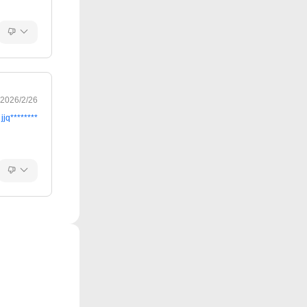
2026/2/26
jjq********