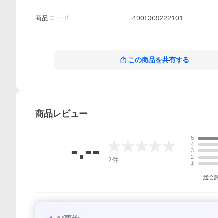
商品
コード
4901369222101
この商品を共有する
商品
レビュー
5
-.--
4
3
2
2
件
1
総合