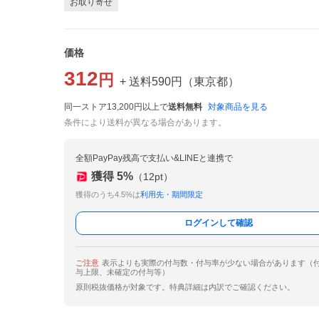
お取り寄せ
価格
312
円
+ 送料
590
円
（
東京都
）
同一ストア13,200円以上で
送料無料
対象商品を見る
条件により送料が異なる場合があります。
全額PayPay残高で支払い&LINEと連携で
獲得
5
%
（
12
pt）
獲得のうち4.5%は
利用先・期間限定
ログインして確認
ご注意
表示よりも実際の付与数・付与率が少ない場合があります（
与上限、未確定の付与等）
原則税抜価格が対象です。特典詳細は内訳でご確認ください。