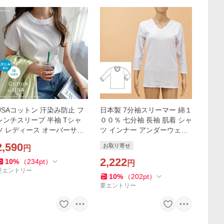
USAコットン 汗染み防止 フ
日本製 7分袖スリーマー 綿１
レンチスリーブ 半袖 Tシャ
００％ 七分袖 長袖 肌着 シャ
ツ レディース オーバーサイ
ツ インナー アンダーウェア
ズ ラウンドヘム 体型カバー
インナーシャツ シャツ 綿10
2,590
お取り寄せ
円
きれいめ おしゃれ カジュア
0％ 大人 白 ホワイト ピンク
ル かわいい
2,222
10
%
（
234
pt
）
円
要エントリー
10
%
（
202
pt
）
要エントリー