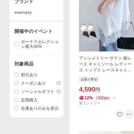
ブランド
evernavy
開催中のイベント
ボーナスセレクショ
ン最大40%
アシンメトリー サテン 裾レ
対象商品
ース キャミソール レディー
ス トップス レースキャミソ
割引あり
ール サテンキャミソール イ
お取り寄せ
ンナー 体型カバー ゆったり
クーポンあり
楽ちん ミドル丈 t05
4,590
円
ソーシャルギフト
12
%
（
500
pt
）
定期購入
要エントリー
在庫ありのみを表示