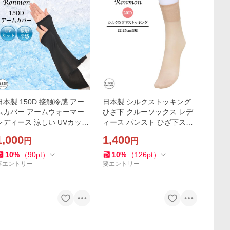
日本製 150D 接触冷感 アー
日本製 シルクストッキング
ムカバー アームウォーマー
ひざ下 クルーソックス レデ
レディース 涼しい UVカット
ィース パンスト ひざ下スト
UV 紫外線 カット 指穴なし
ッキング シルク ショート 靴
1,000
1,400
円
円
ブラック 黒 紫外線対策グッ
下型 靴下タイプ 膝下 おしゃ
ズ ドライブ グローブ
れ 足 綺麗 敏感肌
10
%
（
90
pt
）
10
%
（
126
pt
）
要エントリー
要エントリー