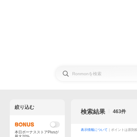
絞り込む
検索結果
463
件
表示情報について
｜ポイントは原則
本日ボーナスストアPlusが
最大20%