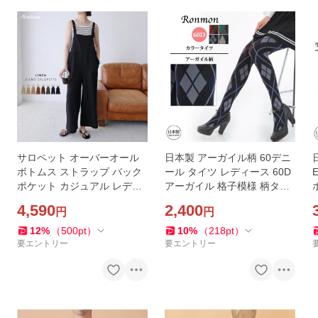
サロペット オーバーオール
日本製 アーガイル柄 60デニ
ボトムス ストラップ バック
ール タイツ レディース 60D
ポケット カジュアル レディ
アーガイル 格子模様 柄タイ
ース シンプル 無地 ワイド リ
ツ レッグウェア レッグウエ
4,590
2,400
円
円
ネンブレンド ボトム ベイカ
ア 総柄 柄 おしゃれ お洒落
ー ワイド おしゃれ
かわいい 黒
12
%
（
500
pt
）
10
%
（
218
pt
）
要エントリー
要エントリー