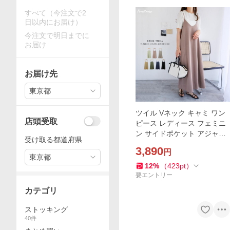
すべて（今注文で2
日以内にお届け）
今注文で明日までに
お届け
お届け先
東京都
ツイル Vネック キャミ ワン
店頭受取
ピース レディース フェミニ
ン サイドポケット アジャス
受け取る都道府県
ター付き ストラップ 女性 キ
3,890
円
ャミワンピース ボトムス ボ
東京都
トム スカート
12
%
（
423
pt
）
要エントリー
カテゴリ
ストッキング
40
件