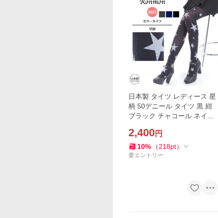
日本製 タイツ レディース 星
柄 50デニール タイツ 黒 紺
ブラック チャコール ネイビ
ー レッグウェア レッグウエ
2,400
円
ア 総柄 柄タイツ おしゃれ か
わいい 学生 大人
10
%
（
218
pt
）
要エントリー