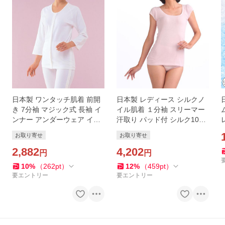
日本製 ワンタッチ肌着 前開
日本製 レディース シルクノ
き 7分袖 マジック式 長袖 イ
イル肌着 １分袖 スリーマー
ンナー アンダーウェア イン
汗取り パッド付 シルク100%
ナーシャツ シャツ 綿100％
シルク 肌着 半袖 インナー ア
お取り寄せ
お取り寄せ
介護 介護用肌着 介護 大人 七
ンダーウェア シャツ 冷え取
分袖 白 ホワイト
2,882
り 通気性 保温性
4,202
円
円
10
%
（
262
pt
）
12
%
（
459
pt
）
要エントリー
要エントリー