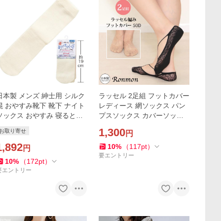
日本製 メンズ 紳士用 シルク
ラッセル 2足組 フットカバー
混 おやすみ靴下 靴下 ナイト
レディース 網ソックス パン
ソックス おやすみ 寝るとき
プスソックス カバーソック
用 ゴムなし ゆったり 締めつ
ス ダイヤ柄 フットカバー ブ
1,300
お取り寄せ
円
けない 乾燥 肌に良い 快適 ム
ラック ベージュ 靴下 まとめ
レ防止 通気性
1,892
買い 2足セット
10
%
（
117
pt
）
円
要エントリー
10
%
（
172
pt
）
要エントリー