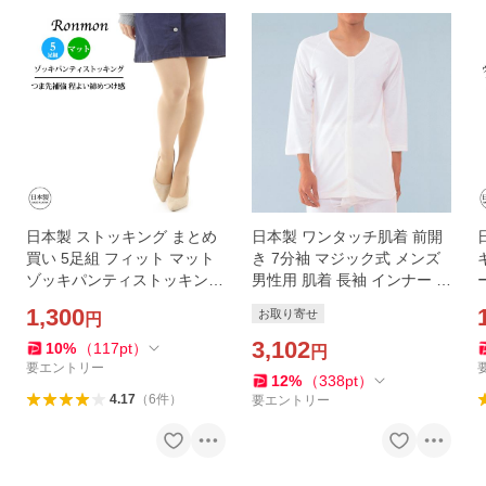
日本製 ストッキング まとめ
日本製 ワンタッチ肌着 前開
買い 5足組 フィット マット
き 7分袖 マジック式 メンズ
ゾッキパンティストッキング
男性用 肌着 長袖 インナー ア
レディース ストッキング レ
ンダーウェア インナーシャ
1,300
お取り寄せ
円
ッグウェア ベージュ 無地 薄
ツ シャツ 介護用肌着 綿10
手 シンプル
0% 介護 大人 白
3,102
10
%
（
117
pt
）
円
要エントリー
12
%
（
338
pt
）
4.17
（
6
件
）
要エントリー