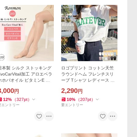
日本製 シルク ストッキング
ロゴプリント コットン天竺
EvoCarVitail加工 アロエベラ
ラウンドヘム フレンチスリ
ホホバオイル ビタミンE レ
ーブ Tシャツ レディース 体
ディース 20デニール シルク
型カバー サイドスリット W
3,000
2,290
円
円
ストッキング レッグウェア
HATEVER ラウンドヘム 体型
肌に優しい 乾燥肌
カバー 大人 女性
12
%
（
327
pt
）
10
%
（
207
pt
）
要エントリー
要エントリー