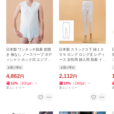
日本製 ワンタッチ肌着 前開
日本製 スラックス下 綿１０
き 袖なし ノースリーブ ボデ
０％ ロング ロング丈 レディ
ィシャツ ホック式 エジプト
ース 女性用 婦人用 肌着 イン
綿 無蛍光生地 男女兼用 メン
ナー ももひき 股引 もも引き
お取り寄せ
お取り寄せ
ズ レディース ブリファー イ
ペチコート ボトムス アンダ
ンナー アンダー
4,862
ーウェア 綿100%
2,112
円
円
12
%
（
531
pt
）
10
%
（
192
pt
）
要エントリー
要エントリー