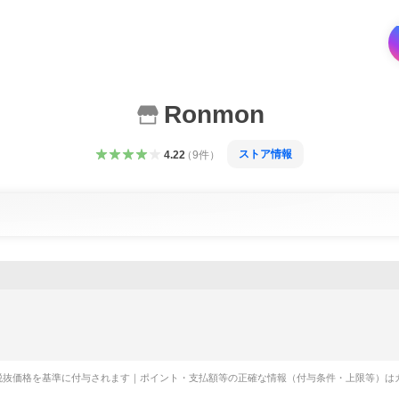
Ronmon
ストア情報
4.22
（
9
件
）
税抜価格を基準に付与されます｜ポイント・支払額等の正確な情報（付与条件・上限等）は