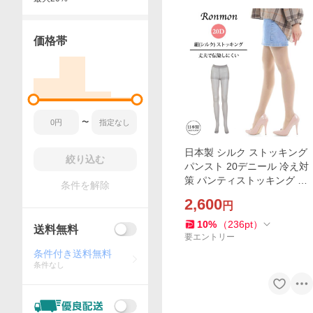
価格帯
〜
日本製 シルク ストッキング
絞り込む
パンスト 20デニール 冷え対
策 パンティストッキング 足
条件を解除
が綺麗に見える 足が綺麗に
2,600
円
見える おしゃれ オフィス カ
ジュアル なめらかな
10
%
（
236
pt
）
送料無料
要エントリー
条件付き送料無料
条件なし