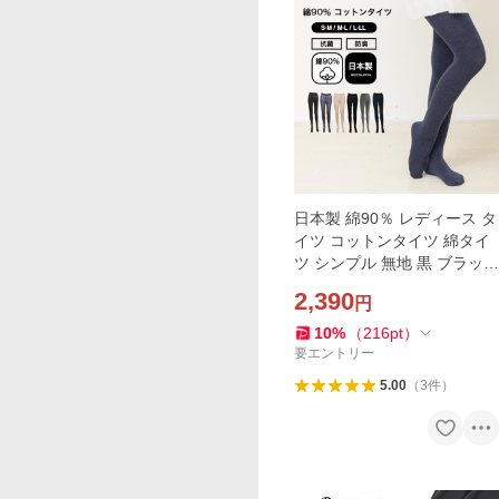
日本製 綿90％ レディース タ
イツ コットンタイツ 綿タイ
ツ シンプル 無地 黒 ブラック
抗菌 防臭 綿 毛玉になりにく
2,390
円
い マチ付き ゆったり あたた
かい t05
10
%
（
216
pt
）
要エントリー
5.00
（
3
件
）