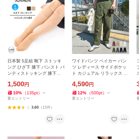
日本製 5足組 靴下 ストッキ
ワイドパンツ ベイカー パン
ング ひざ下 膝下 パンスト パ
ツ レディース サイドポケッ
ンティストッキング 膝下ス
ト カジュアル リラックス 抜
トッキング 靴下型 靴下タイ
け感 コットン ロング丈 楽チ
1,500
4,590
円
円
プ まとめ買い 5足 福袋 セッ
ンパンツ おしゃれ 大人 ファ
ト ベージュ 黒
ッション
10
%
（
135
pt
）
12
%
（
500
pt
）
要エントリー
要エントリー
3.60
（
15
件
）