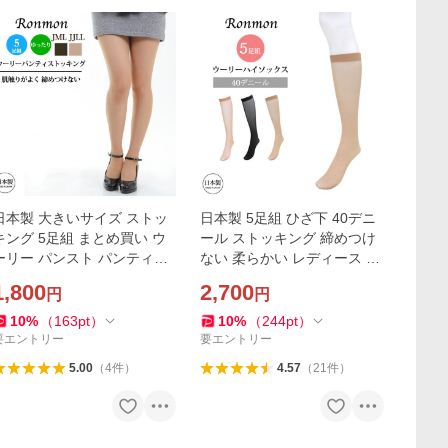
日本製 大きいサイズ ストッ
日本製 5足組 ひざ下 40デニ
キング 5足組 まとめ買い ウ
ール ストッキング 締めつけ
ーリー パンスト パンティー
ない 柔らかい レディース 女
ストッキング セット パンテ
性 40D 靴下 ソックス 靴下型
1,800
2,700
円
円
ィーホース パンスト レッグ
靴下タイプ 膝下 ストッキン
ウェア レディース
グ ナチュラル 黒
10
%
（
163
pt
）
10
%
（
244
pt
）
要エントリー
要エントリー
5.00
（
4
件
）
4.57
（
21
件
）