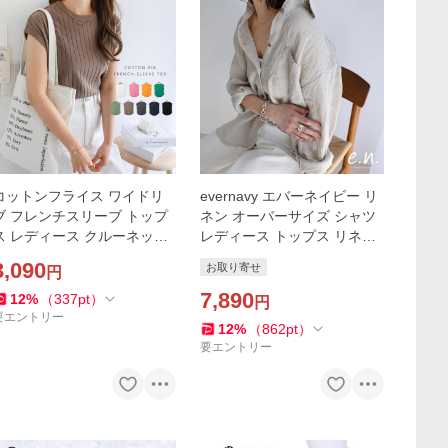
コットンフライス ワイドリ
evernavy エバーネイビー リ
ブ フレンチスリーブ トップ
ネン オーバーサイズ シャツ
ス レディース クルーネック
レディース トップス リネン
オーバーサイズ 体型カバー
シャツ シアーシャツ シャツ
3,090
お取り寄せ
円
カジュアル ラウンドヘム お
ブラウス 長袖トップス 体型
しゃれ かわいい
カバー ゆったり t05
7,890
12
%
（
337
pt
）
円
要エントリー
12
%
（
862
pt
）
要エントリー