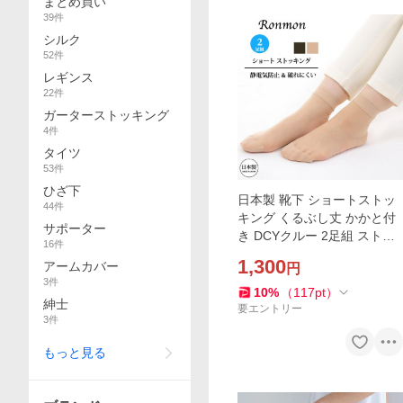
まとめ買い
39
件
シルク
52
件
レギンス
22
件
ガーターストッキング
4
件
タイツ
53
件
ひざ下
日本製 靴下 ショートストッ
44
件
キング くるぶし丈 かかと付
サポーター
き DCYクルー 2足組 ストッ
16
件
キング 足首 婦人用靴下 レッ
1,300
アームカバー
円
グウェア シンプル 無地 靴下
3
件
型 靴下タイプ
10
%
（
117
pt
）
紳士
要エントリー
3
件
もっと見る