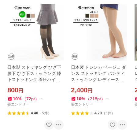
日本製 ストッキング ひざ下
日本製 トレンカ ベージュ ダ
膝下 ひざ下ストッキング 膝
ンス ストッキング パンティ
下ストッキング 着圧ハイソ
ストッキング レディースス
ックス 靴下型 靴下タイプ 黒
トッキング 黒ストッキング
800
2,400
円
円
ストッキング 黒 ベージュ 着
ダンスタイツ レッグウェア
圧ソックス 着圧
破れにくい OL 学生
10
%
（
72
pt
）
10
%
（
218
pt
）
要エントリー
要エントリー
4.40
（
5
件
）
4.20
（
5
件
）