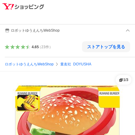
ロボットゆうえんちWebShop
ストアトップを見る
4.65
（
23
件
）
ロボットゆうえんちWebShop
童友社_DOYUSHA
1
/
3