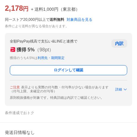
2,178
円
+ 送料
1,000
円
（
東京都
）
同一ストア20,000円以上で
送料無料
対象商品を見る
条件により送料が異なる場合があります。
全額PayPay残高で支払い&LINEと連携で
内訳
獲得
5
%
（
98
pt）
獲得のうち4.5%は
利用先・期間限定
ログインして確認
ご注意
表示よりも実際の付与数・付与率が少ない場合があります
詳細
（付与上限、未確定の付与等）
原則税抜価格が対象です。特典詳細は内訳でご確認ください。
条件達成でおトク
発送日情報なし