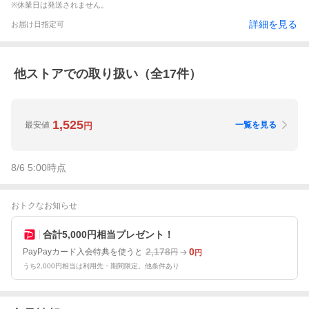
※休業日は発送されません。
詳細を見る
お届け日指定可
他ストアでの取り扱い（全
17
件）
1,525
最安値
一覧を見る
円
8/6 5:00
時点
おトクなお知らせ
合計5,000円相当プレゼント！
2,178
0
PayPayカード入会特典を使うと
円
円
うち2,000円相当は利用先・期間限定。他条件あり