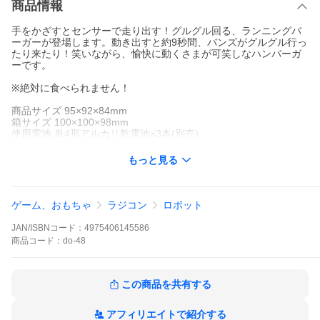
商品情報
手をかざすとセンサーで走り出す！グルグル回る、ランニングバ
ーガーが登場します。動き出すと約9秒間、バンズがグルグル行っ
たり来たり！笑いながら、愉快に動くさまが可笑しなハンバーガ
ーです。
※絶対に食べられません！
商品サイズ 95×92×84mm
箱サイズ 100×100×98mm
使用電池 単4形アルカリ乾電池×3本(別売)
もっと見る
ゲーム、おもちゃ
ラジコン
ロボット
JAN/ISBNコード：
4975406145586
商品
コード：
do-48
この商品を共有する
アフィリエイトで紹介する