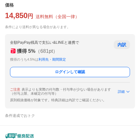
価格
14,850
円
送料無料
（
全国一律
）
条件により送料が異なる場合があります。
全額PayPay残高で支払い&LINEと連携で
内訳
獲得
5
%
（
681
pt）
獲得のうち4.5%は
利用先・期間限定
ログインして確認
ご注意
表示よりも実際の付与数・付与率が少ない場合があります
詳細
（付与上限、未確定の付与等）
原則税抜価格が対象です。特典詳細は内訳でご確認ください。
条件達成でおトク