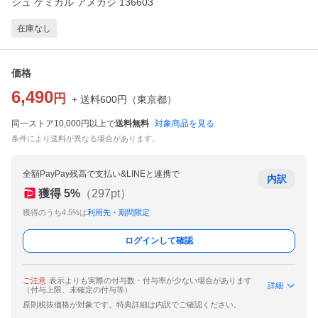
シュ ケミカル アメカジ 136603
在庫なし
価格
6,490
円
+ 送料
600
円
（
東京都
）
同一ストア10,000円以上で
送料無料
対象商品を見る
条件により送料が異なる場合があります。
全額PayPay残高で支払い&LINEと連携で
内訳
獲得
5
%
（
297
pt）
獲得のうち4.5%は
利用先・期間限定
ログインして確認
ご注意
表示よりも実際の付与数・付与率が少ない場合があります
詳細
（付与上限、未確定の付与等）
原則税抜価格が対象です。特典詳細は内訳でご確認ください。