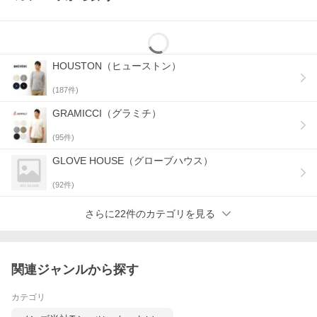
ヴィンテージのような表情が堪らないアイテムです♪
編み地デザインを施したリブ、雰囲気のあるパッチポケット、カ
ラーアクセントになるランダムボタンが、オシャレでバランスの
良い仕上がり☆
アメカジやアウトドアなど幅広いコーデに使える１着です♪
HOUSTON（ヒューストン）
また裏地がタオルのような裏毛スウェット生地は着心地も抜群！
生地が暑すぎないので、秋から春まで長く着れるのも嬉しいです
(
187
件)
ね♪
GRAMICCI（グラミチ）
長年着ることで経年変化も楽しめるので、いつもの相棒的カーデ
ィガンとしてお使いください！
(
95
件)
GLOVE HOUSE（グローブハウス）
(
92
件)
さらに22件のカテゴリを見る
サイズ：肩幅/着丈/身幅/袖丈(cm)
Ｍ：42/63/47/63
Ｌ：44/65/51/66
【素材】コットン95% ポリウレタン5%（リブ：コットン100%）
関連ジャンルから探す
*モデル身長：180cm 56kg（写真はＭサイズ着用。)
カテゴリ