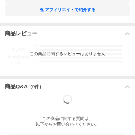
【素材】コットン95% ポリウレタン5%
アフィリエイトで紹介する
（リブ：コットン100%）
*モデル身長：180cm 56kg（写真はＭサイズ着用。)
商品レビュー
-.--
5
4
この
商品
に関するレビューはありません
3
2
1
-
件
商品Q&A
（
0
件）
この
商品
に関する質問は、
以下からお問い合わせください。