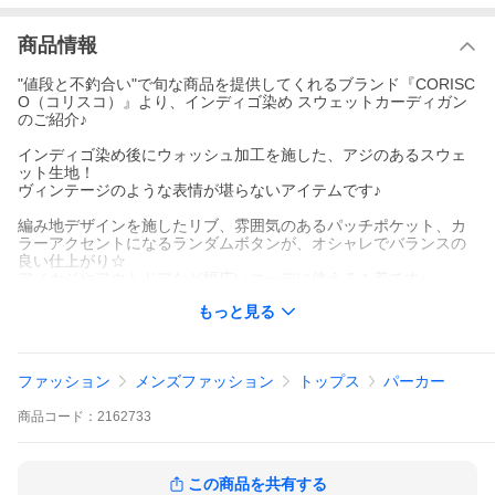
商品情報
"値段と不釣合い"で旬な商品を提供してくれるブランド『CORISC
O（コリスコ）』より、インディゴ染め スウェットカーディガン
のご紹介♪
インディゴ染め後にウォッシュ加工を施した、アジのあるスウェ
ット生地！
ヴィンテージのような表情が堪らないアイテムです♪
編み地デザインを施したリブ、雰囲気のあるパッチポケット、カ
ラーアクセントになるランダムボタンが、オシャレでバランスの
良い仕上がり☆
アメカジやアウトドアなど幅広いコーデに使える１着です♪
もっと見る
また裏地がタオルのような裏毛スウェット生地は着心地も抜群！
生地が暑すぎないので、秋から春まで長く着れるのも嬉しいです
ね♪
ファッション
メンズファッション
トップス
パーカー
長年着ることで経年変化も楽しめるので、いつもの相棒的カーデ
ィガンとしてお使いください！
商品
コード：
2162733
サイズ：肩幅/着丈/身幅/袖丈(cm)
Ｍ：42/63/47/63
この商品を共有する
Ｌ：44/65/51/66