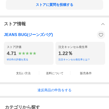
ストアに質問を投稿する
ストア情報
JEANS BUG(ジーンズバグ)
ストア評価
注文キャンセル発生率
4.71
1.22％
952
件の評価を見る
注文キャンセル発生率とは？
支払い方法
送料について
販売条件
"値段と不釣合い"で旬な商品を提供してくれるブランド『CORISC
O（コリスコ）』より、インディゴ染め スウェットカーディガン
違反
商品の
申告をする
のご紹介♪
インディゴ染め後にウォッシュ加工を施した、アジのあるスウェ
ット生地！
カテゴリから探す