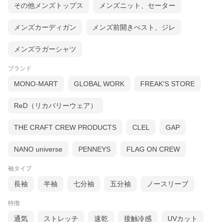
その他メンズトップス
メンズニット、セーター
メンズカーディガン
メンズ前開きべスト、ジレ
メンズラガーシャツ
ブランド
MONO-MART
GLOBAL WORK
FREAK'S STORE
ReD（リカバリーウェア）
THE CRAFT CREW PRODUCTS
CLEL
GAP
NANO universe
PENNEYS
FLAG ON CREW
袖タイプ
長袖
半袖
七分袖
五分袖
ノースリーブ
特徴
通気
ストレッチ
速乾
接触冷感
UVカット