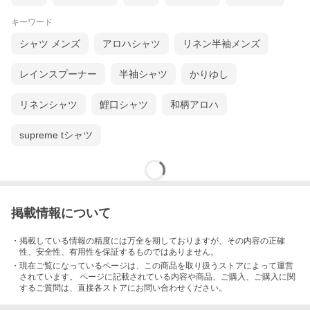
キーワード
シャツ メンズ
アロハシャツ
リネン半袖メンズ
レインスプーナー
半袖シャツ
かりゆし
リネンシャツ
鯉口シャツ
和柄アロハ
supreme tシャツ
1950年代から米軍放出品を扱っていた旧マキノ商事が立ち上げ
た、日本初のミリタリーウェアブランドで、ジャパンアメカジの
掲載情報について
老舗『Houston（ヒューストン）』より、
オンブレチェックビエ
ラシャツ
のご紹介です♪
・掲載している情報の精度には万全を期しておりますが、その内容の正確
着込むほどに風合いが増す
性、安全性、有用性を保証するものではありません。
・現在ご覧になっているページは、この
商品
を取り扱うストアによって運営
素材には、ハリとコシのある
厚手で重厚なビエラ生地
が使用さ
されています。 ページに記載されている内容
や商品、ご購入
、ご購入に関
れ、アメカジ好きにはたまらない質感に仕上がっています！
するご質問は、直接各ストアにお問い合わせください。
丈夫で耐久性に優れており、長く着用することで
経年変化も楽し