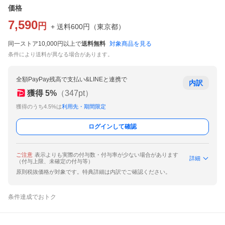
価格
7,590
円
+ 送料
600
円
（
東京都
）
同一ストア10,000円以上で
送料無料
対象商品を見る
条件により送料が異なる場合があります。
全額PayPay残高で支払い&LINEと連携で
内訳
獲得
5
%
（
347
pt）
獲得のうち4.5%は
利用先・期間限定
ログインして確認
ご注意
表示よりも実際の付与数・付与率が少ない場合があります
詳細
（付与上限、未確定の付与等）
原則税抜価格が対象です。特典詳細は内訳でご確認ください。
条件達成でおトク