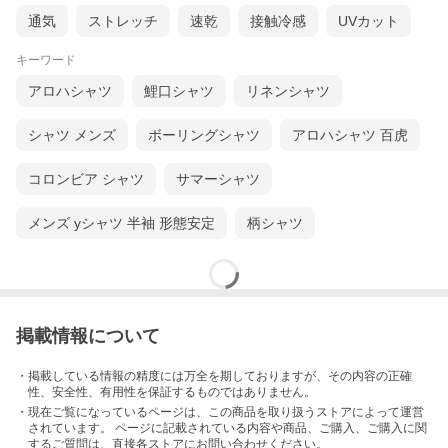
通気
ストレッチ
速乾
接触冷感
UVカット
キーワード
アロハシャツ
鯉口シャツ
リネンシャツ
シャツ メンズ
ボーリングシャツ
アロハシャツ 百虎
コロンビア シャツ
サマーシャツ
メンズ yシャツ 半袖 形態安定
柄シャツ
掲載情報について
・掲載している情報の精度には万全を期しておりますが、その内容の正確
性、安全性、有用性を保証するものではありません。
・現在ご覧になっているページは、この
商品
を取り扱うストアによって運営
されています。 ページに記載されている内容
や商品、ご購入
、ご購入に関
するご質問は、直接各ストアにお問い合わせください。