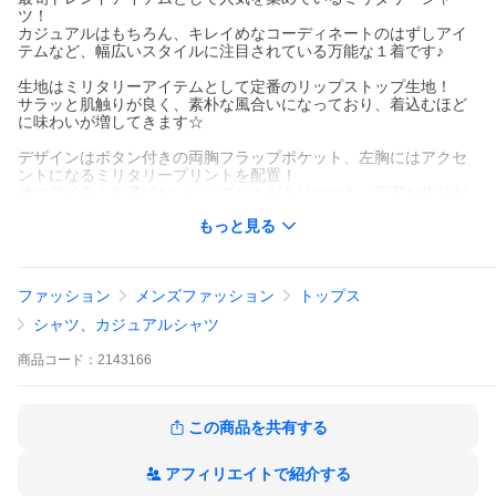
ツ！
カジュアルはもちろん、キレイめなコーディネートのはずしアイ
テムなど、幅広いスタイルに注目されている万能な１着です♪
生地はミリタリーアイテムとして定番のリップストップ生地！
サラッと肌触りが良く、素朴な風合いになっており、着込むほど
に味わいが増してきます☆
デザインはボタン付きの両胸フラップポケット、左胸にはアクセ
ントになるミリタリープリントを配置！
他のアイテムを選ばないシンプルさがありつつも、丁寧な作りが
窺えます☆
もっと見る
この作りでリーズナブルな価格帯も良いですね♪
お探しの方も多いトレンドアイテム、是非お早めに手に入れてく
ださい！
ファッション
メンズファッション
トップス
シャツ、カジュアルシャツ
サイズ：肩幅/着丈/身幅/袖丈(cm)
Ｍ：43/65/50/61
商品
コード：
2143166
Ｌ：45/68/52/62
【素材】コットン100%
この商品を共有する
*モデル身長180cm 56kg（写真はＭサイズ着用）
アフィリエイトで紹介する