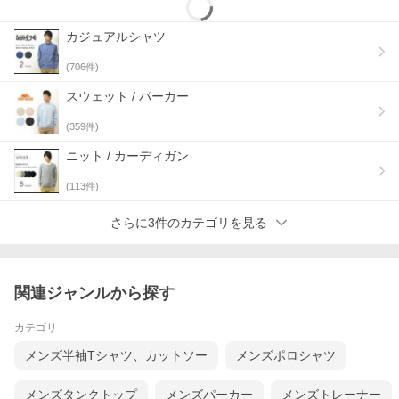
ントになるミリタリープリントを配置！
他のアイテムを選ばないシンプルさがありつつも、丁寧な作りが
窺えます☆
カジュアルシャツ
この作りでリーズナブルな価格帯も良いですね♪
(
706
件)
お探しの方も多いトレンドアイテム、是非お早めに手に入れてく
ださい！
スウェット / パーカー
(
359
件)
ニット / カーディガン
(
113
件)
サイズ：肩幅/着丈/身幅/袖丈(cm)
Ｍ：43/65/50/61
Ｌ：45/68/52/62
さらに3件のカテゴリを見る
【素材】コットン100%
*モデル身長180cm 56kg（写真はＭサイズ着用）
関連ジャンルから探す
カテゴリ
メンズ半袖Tシャツ、カットソー
メンズポロシャツ
メンズタンクトップ
メンズパーカー
メンズトレーナー