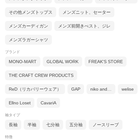
その他メンズトップス
メンズニット、セーター
メンズカーディガン
メンズ前開きべスト、ジレ
メンズラガーシャツ
ブランド
MONO-MART
GLOBAL WORK
FREAK'S STORE
THE CRAFT CREW PRODUCTS
ReD（リカバリーウェア）
GAP
niko and…
welise
Ellno Loset
CavariA
袖タイプ
長袖
半袖
七分袖
五分袖
ノースリーブ
特徴