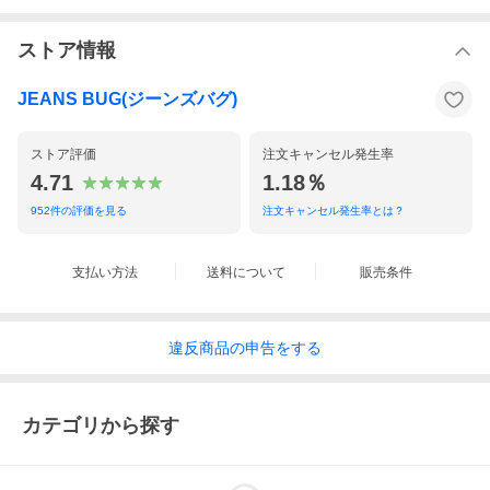
ストア情報
JEANS BUG(ジーンズバグ)
ストア評価
注文キャンセル発生率
4.71
1.18％
952
件の評価を見る
注文キャンセル発生率とは？
"値段と不釣合い"で旬な商品を提供してくれるブランド『CORISC
O（コリスコ）』より、リップストップ ファティーグシャツのご
支払い方法
送料について
販売条件
紹介♪
最旬トレンドアイテムとして人気を集めているミリタリーシャ
ツ！
違反
商品の
申告をする
カジュアルはもちろん、キレイめなコーディネートのはずしアイ
テムなど、幅広いスタイルに注目されている万能な１着です♪
生地はミリタリーアイテムとして定番のリップストップ生地！
サラッと肌触りが良く、素朴な風合いになっており、着込むほど
カテゴリから探す
に味わいが増してきます☆
デザインはボタン付きの両胸フラップポケット、左胸にはアクセ