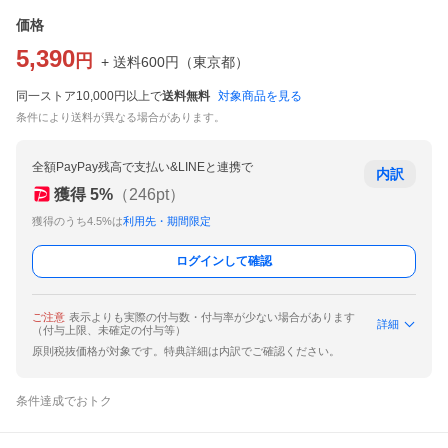
価格
5,390
円
+ 送料
600
円
（
東京都
）
同一ストア10,000円以上で
送料無料
対象商品を見る
条件により送料が異なる場合があります。
全額PayPay残高で支払い&LINEと連携で
内訳
獲得
5
%
（
246
pt）
獲得のうち4.5%は
利用先・期間限定
ログインして確認
ご注意
表示よりも実際の付与数・付与率が少ない場合があります
詳細
（付与上限、未確定の付与等）
原則税抜価格が対象です。特典詳細は内訳でご確認ください。
条件達成でおトク