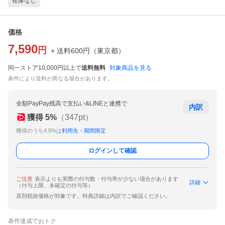
在庫なし
価格
7,590
円
+ 送料
600
円
（
東京都
）
同一ストア10,000円以上で
送料無料
対象商品を見る
条件により送料が異なる場合があります。
全額PayPay残高で支払い&LINEと連携で
内訳
獲得
5
%
（
347
pt）
獲得のうち4.5%は
利用先・期間限定
ログインして確認
ご注意
表示よりも実際の付与数・付与率が少ない場合があります
詳細
（付与上限、未確定の付与等）
原則税抜価格が対象です。特典詳細は内訳でご確認ください。
条件達成でおトク