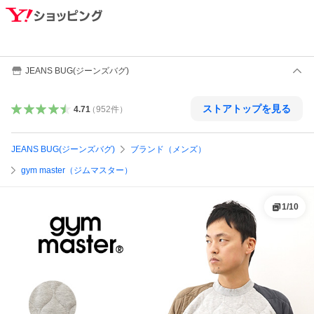
JEANS BUG(ジーンズバグ)
ストアトップを見る
4.71
（
952
件
）
JEANS BUG(ジーンズバグ)
ブランド（メンズ）
gym master（ジムマスター）
1
/
10