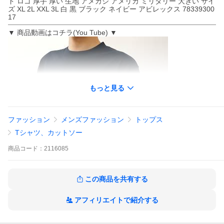
ド ロゴ 厚手 厚い 生地 アメカジ アメリカ ミリタリー 大きい サイ
ズ XL 2L XXL 3L 白 黒 ブラック ネイビー アビレックス 78339300
17
▼ 商品動画はコチラ(You Tube) ▼
もっと見る
ファッション
メンズファッション
トップス
視聴ページへ(外部サイト)
Tシャツ、カットソー
⇒ 長袖Ｔシャツ 商品一覧
商品
コード：
2116085
⇒ AVIREX（アヴィレックス） 商品一覧
この商品を共有する
アフィリエイトで紹介する