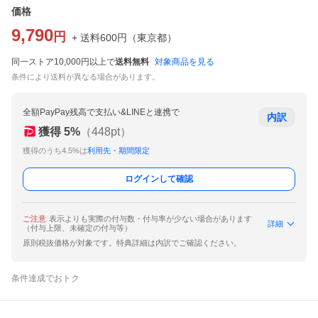
価格
9,790
円
+ 送料
600
円
（
東京都
）
同一ストア10,000円以上で
送料無料
対象商品を見る
条件により送料が異なる場合があります。
全額PayPay残高で支払い&LINEと連携で
内訳
獲得
5
%
（
448
pt）
獲得のうち4.5%は
利用先・期間限定
ログインして確認
ご注意
表示よりも実際の付与数・付与率が少ない場合があります
詳細
（付与上限、未確定の付与等）
原則税抜価格が対象です。特典詳細は内訳でご確認ください。
条件達成でおトク