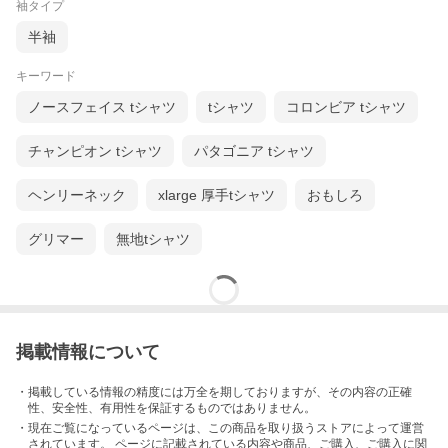
袖タイプ
半袖
キーワード
ノースフェイス tシャツ
tシャツ
コロンビア tシャツ
チャンピオン tシャツ
パタゴニア tシャツ
ヘンリーネック
xlarge 厚手tシャツ
おもしろ
グリマー
無地tシャツ
掲載情報について
・掲載している情報の精度には万全を期しておりますが、その内容の正確
性、安全性、有用性を保証するものではありません。
・現在ご覧になっているページは、この
商品
を取り扱うストアによって運営
されています。 ページに記載されている内容
や商品、ご購入
、ご購入に関