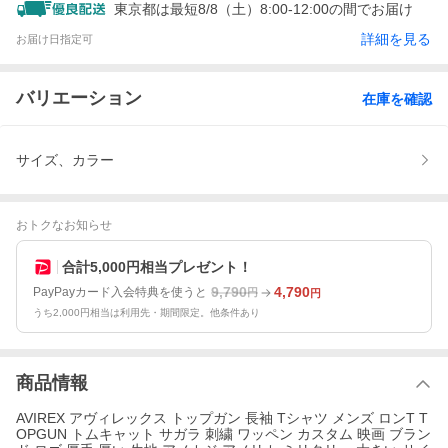
東京都は最短8/8（土）8:00-12:00の間でお届け
詳細を見る
お届け日指定可
バリエーション
在庫を確認
サイズ、カラー
おトクなお知らせ
合計5,000円相当プレゼント！
9,790
4,790
PayPayカード入会特典を使うと
円
円
うち2,000円相当は利用先・期間限定。他条件あり
商品情報
AVIREX アヴィレックス トップガン 長袖 Tシャツ メンズ ロンT T
OPGUN トムキャット サガラ 刺繍 ワッペン カスタム 映画 ブラン