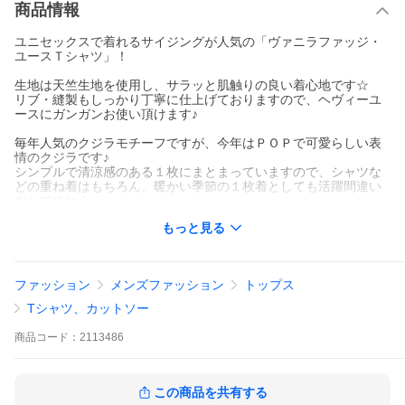
商品情報
ユニセックスで着れるサイジングが人気の「ヴァニラファッジ・
ユースＴシャツ」！
生地は天竺生地を使用し、サラッと肌触りの良い着心地です☆
リブ・縫製もしっかり丁寧に仕上げておりますので、ヘヴィーユ
ースにガンガンお使い頂けます♪
毎年人気のクジラモチーフですが、今年はＰＯＰで可愛らしい表
情のクジラです♪
シンプルで清涼感のある１枚にまとまっていますので、シャツな
どの重ね着はもちろん、暖かい季節の１枚着としても活躍間違い
なしですね☆
もっと見る
Youth Size（ユースサイズ）とは？
ユースサイズは、男女ともにお使い頂けるサイズです♪
Youth-L⇒レディ−スＬサイズ、メンズＳサイズ相当、
ファッション
メンズファッション
トップス
Youth-XL⇒レディ−スＸＬサイズ、メンズＭサイズ相当です☆
Tシャツ、カットソー
着丈はやや短めの作りとなっております☆
商品
コード：
2113486
サイズ：肩幅/着丈/身幅/袖丈(cm)
Ｓ（14-16 Youth-L）：39/59/43/16
Ｍ（18-20 Youth-XL）：41/64/45/17
この商品を共有する