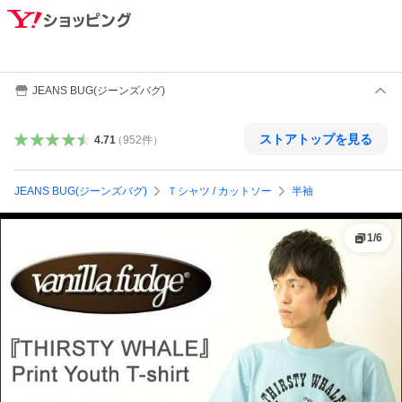
JEANS BUG(ジーンズバグ)
ストアトップを見る
4.71
（
952
件
）
JEANS BUG(ジーンズバグ)
Ｔシャツ / カットソー
半袖
1
/
6