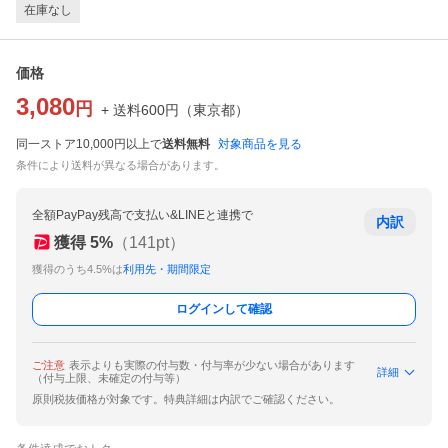
在庫なし
価格
3,080
円
+ 送料
600
円
（
東京都
）
同一ストア10,000円以上で
送料無料
対象商品を見る
条件により送料が異なる場合があります。
全額PayPay残高で支払い&LINEと連携で
内訳
獲得
5
%
（
141
pt）
獲得のうち4.5%は
利用先・期間限定
ログインして確認
ご注意
表示よりも実際の付与数・付与率が少ない場合があります
詳細
（付与上限、未確定の付与等）
原則税抜価格が対象です。特典詳細は内訳でご確認ください。