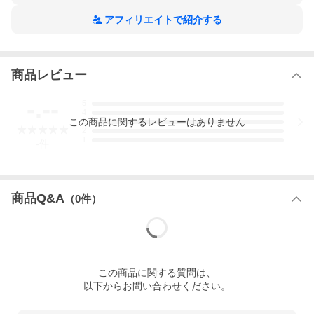
【素材】 コットン100%
アフィリエイトで紹介する
* モデル身長180cm 56kg（写真はＭサイズ着用）
商品レビュー
-.--
5
4
この
商品
に関するレビューはありません
3
2
1
-
件
商品Q&A
（
0
件）
この
商品
に関する質問は、
以下からお問い合わせください。