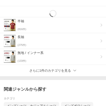
半袖
(
816
件)
長袖
(
275
件)
無地 / インナー系
(
133
件)
さらに1件のカテゴリを見る
関連ジャンルから探す
カテゴリ
メンズシャツ、カジュアルシャツ
メンズポロシャツ