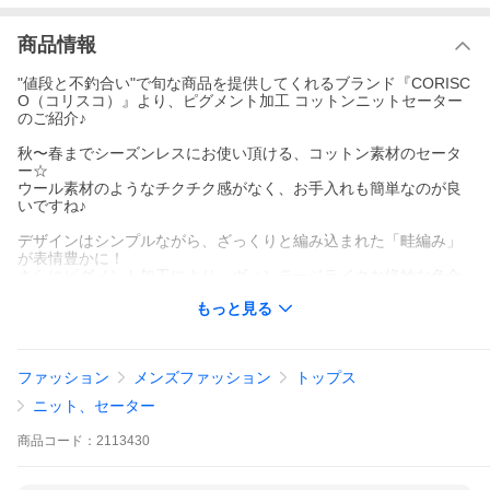
商品情報
"値段と不釣合い"で旬な商品を提供してくれるブランド『CORISC
O（コリスコ）』より、ピグメント加工 コットンニットセーター
のご紹介♪
秋〜春までシーズンレスにお使い頂ける、コットン素材のセータ
ー☆
ウール素材のようなチクチク感がなく、お手入れも簡単なのが良
いですね♪
デザインはシンプルながら、ざっくりと編み込まれた「畦編み」
が表情豊かに！
さらにピグメント加工により、ヴィンテージライクな絶妙な色合
いに仕上がっています♪
もっと見る
アメカジやアウトドア、キレイめスタイルにと、幅広いコーデに
合わせやすい１着です☆
普段のスウェットやパーカーと１枚差し替えれば、旬な大人カジ
ファッション
メンズファッション
トップス
ュアルに早変わり♪
是非この機会にいかがでしょうか☆
ニット、セーター
商品
コード：
2113430
サイズ：肩幅/着丈/身幅/袖丈(cm)
Ｍ：40/64.5/51.5/64
Ｌ：43/67/53.5/64