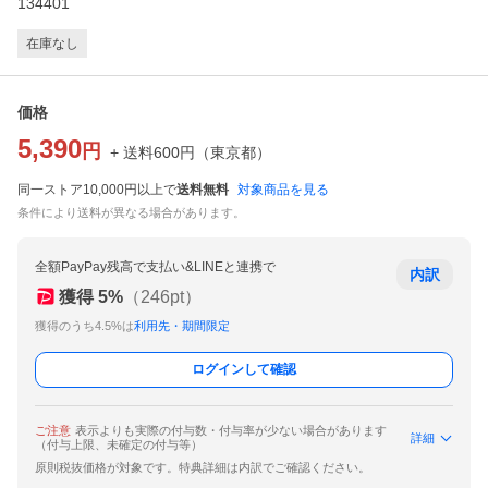
134401
在庫なし
価格
5,390
円
+ 送料
600
円
（
東京都
）
同一ストア10,000円以上で
送料無料
対象商品を見る
条件により送料が異なる場合があります。
全額PayPay残高で支払い&LINEと連携で
内訳
獲得
5
%
（
246
pt）
獲得のうち4.5%は
利用先・期間限定
ログインして確認
ご注意
表示よりも実際の付与数・付与率が少ない場合があります
詳細
（付与上限、未確定の付与等）
原則税抜価格が対象です。特典詳細は内訳でご確認ください。