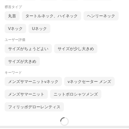
のご紹介♪
襟首タイプ
秋〜春までシーズンレスにお使い頂ける、コットン素材のセータ
丸首
タートルネック、ハイネック
ヘンリーネック
ー☆
ウール素材のようなチクチク感がなく、お手入れも簡単なのが良
いですね♪
Vネック
Uネック
デザインはシンプルながら、ざっくりと編み込まれた「畦編み」
ユーザー評価
が表情豊かに！
さらにピグメント加工により、ヴィンテージライクな絶妙な色合
サイズがちょうどよい
サイズが少し大きめ
いに仕上がっています♪
アメカジやアウトドア、キレイめスタイルにと、幅広いコーデに
合わせやすい１着です☆
サイズが大きめ
普段のスウェットやパーカーと１枚差し替えれば、旬な大人カジ
キーワード
ュアルに早変わり♪
是非この機会にいかがでしょうか☆
メンズサマーニットvネック
vネックセーター メンズ
⇒ニット/カーディガン 商品一覧はこちら
メンズサマーニット
ニットポロシャツメンズ
⇒CORISCO（コリスコ） 商品一覧はこちら
サイズ：肩幅/着丈/身幅/袖丈(cm)
フィリッポデローレンティス
Ｍ：40/64.5/51.5/64
Ｌ：43/67/53.5/64
【素材】コットン100%