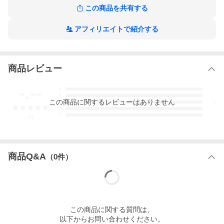
この商品を共有する
【素材】コットン100%
アフィリエイトで紹介する
*モデル身長：180cm 56kg（写真はＭサイズ着用。)
商品レビュー
-.--
5
4
この
商品
に関するレビューはありません
3
2
1
-
件
商品Q&A
（
0
件）
この
商品
に関する質問は、
以下からお問い合わせください。