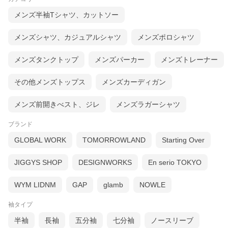
メンズ半袖Tシャツ、カットソー
メンズシャツ、カジュアルシャツ
メンズポロシャツ
メンズタンクトップ
メンズパーカー
メンズトレーナー
その他メンズトップス
メンズカーディガン
メンズ前開きべスト、ジレ
メンズラガーシャツ
ブランド
GLOBAL WORK
TOMORROWLAND
Starting Over
JIGGYS SHOP
DESIGNWORKS
En serio TOKYO
WYM LIDNM
GAP
glamb
NOWLE
袖タイプ
"値段と不釣合い"で旬な商品を提供してくれるブランド『CORISC
半袖
長袖
五分袖
七分袖
ノースリーブ
O（コリスコ）』より、ピグメント加工 コットンニットセーター