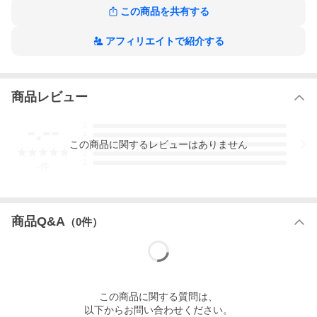
* モデル体型180cm 56kg（写真はＭサイズ着用）
この商品を共有する
アフィリエイトで紹介する
商品レビュー
-.--
5
4
この
商品
に関するレビューはありません
3
2
1
-
件
商品Q&A
（
0
件）
この
商品
に関する質問は、
以下からお問い合わせください。