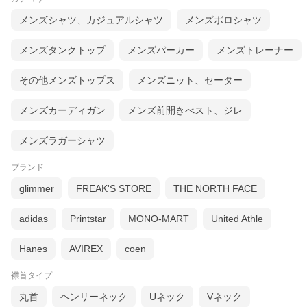
重ね着にも１枚着としても使いやすい、程良く厚手な生地感もイ
メンズシャツ、カジュアルシャツ
メンズポロシャツ
イ感じ！
是非この機会にいかがでしょうか♪
メンズタンクトップ
メンズパーカー
メンズトレーナー
⇒無地/インナー系Ｔシャツ 商品一覧はこちら
⇒HOUSTON（ヒューストン） 商品一覧はこちら
その他メンズトップス
メンズニット、セーター
サイズ：肩幅/着丈/身幅/袖丈(cm)
メンズカーディガン
メンズ前開きべスト、ジレ
Ｍ：40/67/46/56
Ｌ：42/69/49/57
メンズラガーシャツ
【素材】コットン95% ポリウレタン5%
* モデル体型180cm 56kg（写真はＭサイズ着用）
ブランド
glimmer
FREAK'S STORE
THE NORTH FACE
adidas
Printstar
MONO-MART
United Athle
Hanes
AVIREX
coen
襟首タイプ
丸首
ヘンリーネック
Uネック
Vネック