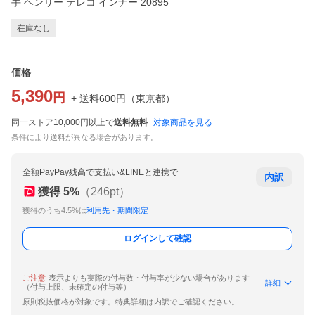
手 ヘンリー テレコ インナー 20895
在庫なし
価格
5,390
円
+ 送料
600
円
（
東京都
）
同一ストア10,000円以上で
送料無料
対象商品を見る
条件により送料が異なる場合があります。
全額PayPay残高で支払い&LINEと連携で
内訳
獲得
5
%
（
246
pt）
獲得のうち4.5%は
利用先・期間限定
ログインして確認
ご注意
表示よりも実際の付与数・付与率が少ない場合があります
詳細
（付与上限、未確定の付与等）
原則税抜価格が対象です。特典詳細は内訳でご確認ください。