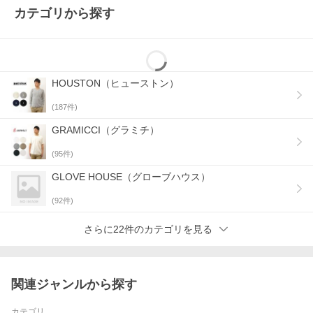
カテゴリから探す
HOUSTON（ヒューストン）
(
187
件)
1950年代から米軍放出品を扱っていた旧マキノ商事が立ち上げ
GRAMICCI（グラミチ）
た、日本初のミリタリーウェアブランドで、ジャパンアメカジの
老舗『Houston（ヒューストン）』よりヘヴィーリブ素材 ヘンリ
(
95
件)
ーネック長袖Tシャツのご紹介です♪
GLOVE HOUSE（グローブハウス）
生地はリブ編みで施こされたテレコ生地を使用！
細やかな凹凸感のある生地は、伸縮性があり着心地抜群です☆
(
92
件)
ディテールは老舗ミリタリーブランドが手がけるアイテムだけ
に、こだわりがしっかり詰まった作り！
さらに22件のカテゴリを見る
リブは1930〜1950年に流行した針抜きリブ仕様で、何度洗っても
ヨレがなく、独自の風合いの変化をお楽しみ頂けます☆
襟元はヘンリーネック型で、ヒューストンの刻印入りネコ目ボタ
関連ジャンルから探す
ンを使用！
生地・ディテール共に、アメカジや古着好きの方にもご納得して
頂ける１着です♪
カテゴリ