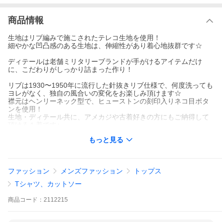
商品情報
生地はリブ編みで施こされたテレコ生地を使用！
細やかな凹凸感のある生地は、伸縮性があり着心地抜群です☆
ディテールは老舗ミリタリーブランドが手がけるアイテムだけ
に、こだわりがしっかり詰まった作り！
リブは1930〜1950年に流行した針抜きリブ仕様で、何度洗っても
ヨレがなく、独自の風合いの変化をお楽しみ頂けます☆
襟元はヘンリーネック型で、ヒューストンの刻印入りネコ目ボタ
ンを使用！
生地・ディテール共に、アメカジや古着好きの方にもご納得して
頂ける１着です♪
もっと見る
重ね着にも１枚着としても使いやすい、程良く厚手な生地感もイ
イ感じ！
是非この機会にいかがでしょうか♪
ファッション
メンズファッション
トップス
サイズ：肩幅/着丈/身幅/袖丈(cm)
Tシャツ、カットソー
Ｍ：40/67/46/56
Ｌ：42/69/49/57
商品
コード：
2112215
【素材】コットン95% ポリウレタン5%