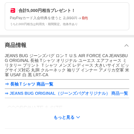
合計5,000円相当プレゼント！
2,990
0
PayPayカード入会特典を使うと
円
円
うち2,000円相当は利用先・期間限定。他条件あり
商品情報
JEANS BUG ジーンズバグ ロンＴ U.S. AIR FORCE CA JEANSBU
G ORIGINAL 長袖 Tシャツ オリジナル ユーエス エアフォース ミ
リタリー プリント Ｔシャツ メンズ レディース 大きいサイズ ビッ
グサイズ対応 丸胴 クルーネック 袖リブ インナー アメリカ空軍 米
軍 USAF 白 黒 LRT-CA
⇒ 長袖Ｔシャツ 商品一覧
⇒ JEANS BUG ORIGINAL（ジーンズバグオリジナル） 商品一覧
もっと見る