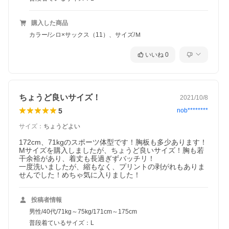
購入した商品
カラー/シロ×サックス（11）、サイズ/Ｍ
いいね
0
ちょうど良いサイズ！
2021/10/8
5
nob********
サイズ
：
ちょうどよい
172cm、71kgのスポーツ体型です！胸板も多少あります！
Mサイズを購入しましたが、ちょうど良いサイズ！胸も若
干余裕があり、着丈も長過ぎずバッチリ！

一度洗いましたが、縮もなく、プリントの剥がれもありま
せんでした！めちゃ気に入りました！
投稿者情報
男性/40代/71kg～75kg/171cm～175cm
普段着ているサイズ：L