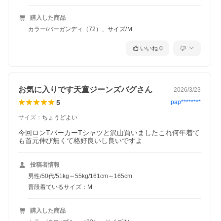
購入した商品
カラー/バーガンディ（72）、サイズ/Ｍ
いいね
0
お気に入りです天童ジーンズバグさん
2026/3/23
5
pap********
サイズ
：
ちょうどよい
今回ロンTパーカーTシャツと沢山買いましたこれ何年着て
も首元伸び無くて格好良いし良いですよ
投稿者情報
男性/50代/51kg～55kg/161cm～165cm
普段着ているサイズ：M
購入した商品