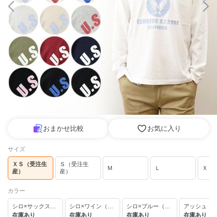
おまかせ比較
お気に入り
サイズ
ＸＳ（受注生
Ｓ（受注生
Ｍ
Ｌ
ＸＬ
産）
産）
カラー
シロ×サックス（11）
シロ×ワイン（12）
シロ×ブルー（13）
アッシュ（5
在庫あり
在庫あり
在庫あり
在庫あり