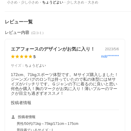
小さめ
・
少し小さめ
・
ちょうどよい
・
少し大きめ
・
大きめ
レビュー一覧
レビュー内容
（口コミ）
エアフォースのデザインがお気に入り！
2023/5/6
5
nob********
サイズ
：
ちょうどよい
172cm、71kgスポーツ体型です。Ｍサイズ購入しました！
ジーンズバグのロンTは持っていたので私の体型にはＭサ
イズがバッチリです。Ｇジャンの下に着るのに良いと思い
何色か購入！胸のマークがお気に入り！薄いブルーのマー
クが目立ち過ぎずオススメ！

投稿者情報
投稿者情報
男性/50代/71kg～75kg/171cm～175cm
普段着ているサイズ：L