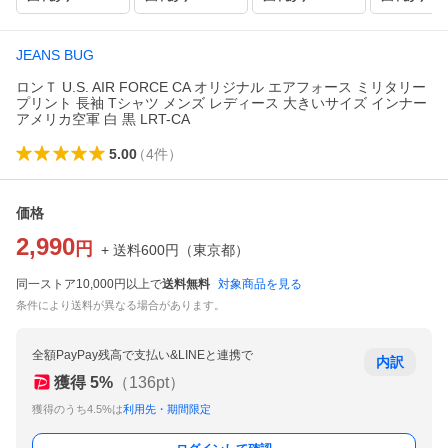
JEANS BUG
ロンＴ U.S. AIR FORCE CA オリジナル エアフォース ミリタリー
プリント 長袖 Tシャツ メンズ レディース 大きいサイズ インナー
アメリカ空軍 白 黒 LRT-CA
5.00
（
4
件
）
価格
2,990
円
+ 送料
600
円
（
東京都
）
同一ストア10,000円以上で
送料無料
対象商品を見る
条件により送料が異なる場合があります。
全額PayPay残高で支払い&LINEと連携で
内訳
獲得
5
%
（
136
pt）
獲得のうち4.5%は
利用先・期間限定