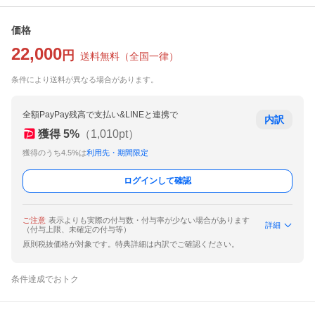
価格
22,000
円
送料無料
（
全国一律
）
条件により送料が異なる場合があります。
全額PayPay残高で支払い&LINEと連携で
内訳
獲得
5
%
（
1,010
pt）
獲得のうち4.5%は
利用先・期間限定
ログインして確認
ご注意
表示よりも実際の付与数・付与率が少ない場合があります
詳細
（付与上限、未確定の付与等）
原則税抜価格が対象です。特典詳細は内訳でご確認ください。
条件達成でおトク