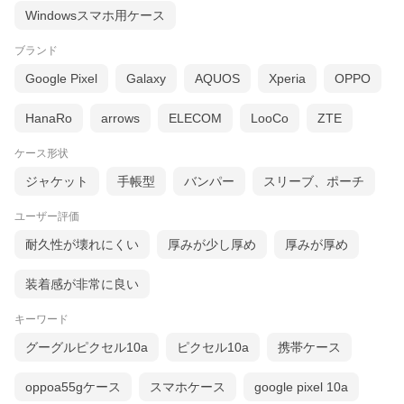
W 90mm×H 165mm×D20mm
Windowsスマホ用ケース
この商品は当店実店舗でも販売しております。在庫数の更新は随
時行っておりますが、お買い上げいただいた商品が、品切れにな
ブランド
ってしまうこともございます。その場合、お客様には必ず連絡を
致しまして入荷予定日をご連絡させて頂きます。
Google Pixel
Galaxy
AQUOS
Xperia
OPPO
画面上と実物では多少色具合が異なって見える場合もございま
す。ご了承下さい。
HanaRo
arrows
ELECOM
LooCo
ZTE
製品の仕様・外観・価格は改良の為、予告なしに変更する場合が
あります。
ケース形状
ジャケット
手帳型
バンパー
スリーブ、ポーチ
ユーザー評価
耐久性が壊れにくい
厚みが少し厚め
厚みが厚め
装着感が非常に良い
キーワード
グーグルピクセル10a
ピクセル10a
携帯ケース
oppoa55gケース
スマホケース
google pixel 10a