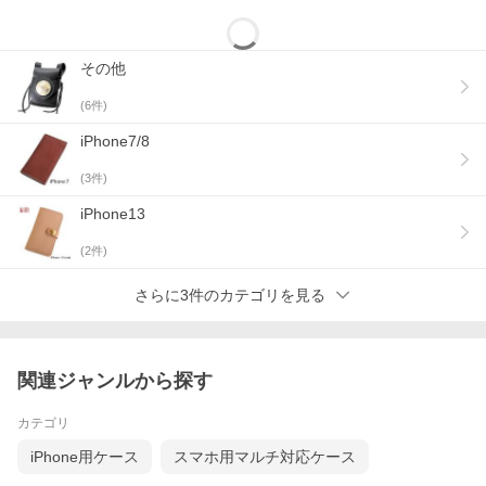
その他
(
6
件)
iPhone7/8
(
3
件)
iPhone13
(
2
件)
PAILOT RIVER iPhone7 Plus用ケース
さらに3件のカテゴリを見る
オリジナルサドルレザーを使用した手帳型スマートフォンケー
ス、iPhone7 Plus専用モデル。
インナーにはiPhone7 Plusが丁度よく収まるハードケースが付い
ています。
関連ジャンルから探す
シンプルなデザインの本体でフラップ部インナーにはカード入れ
が2箇所とフリーポケットが付いているのでスイカなどのICカード
の持ち運びにも便利です。
カテゴリ
背面にはカメラに合わせたホールがあるためケースに入れたまま
カメラの使用も出来ます。
iPhone用ケース
スマホ用マルチ対応ケース