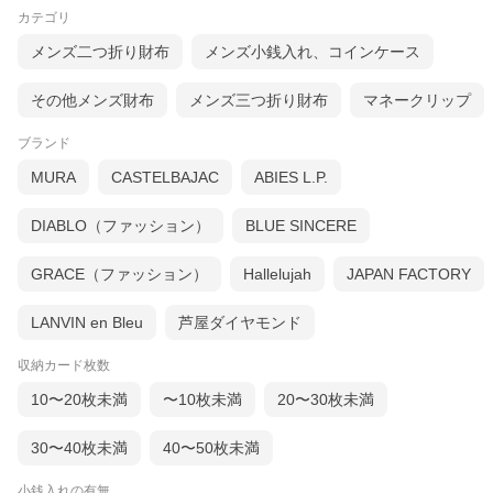
カテゴリ
メンズ二つ折り財布
メンズ小銭入れ、コインケース
その他メンズ財布
メンズ三つ折り財布
マネークリップ
ブランド
MURA
CASTELBAJAC
ABIES L.P.
DIABLO（ファッション）
BLUE SINCERE
GRACE（ファッション）
Hallelujah
JAPAN FACTORY
LANVIN en Bleu
芦屋ダイヤモンド
収納カード枚数
10〜20枚未満
〜10枚未満
20〜30枚未満
30〜40枚未満
40〜50枚未満
小銭入れの有無