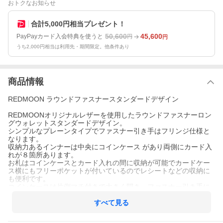
おトクなお知らせ
合計5,000円相当プレゼント！
50,600
45,600
PayPayカード入会特典を使うと
円
円
うち2,000円相当は利用先・期間限定。他条件あり
商品情報
REDMOON ラウンドファスナースタンダードデザイン
REDMOONオリジナルレザーを使用したラウンドファスナーロン
グウォレットスタンダードデザイン。
シンプルなプレーンタイプでファスナー引き手はフリンジ仕様と
なります。
収納力あるインナーは中央にコインケース があり両側にカード入
れが８箇所あります。
お札はコインケースとカード入れの間に収納が可能でカードケー
ス横にもフリーポケットが付いているのでレシートなどの収納に
も便利です。
コインケースは片側マチ付きで大きく開き、ファスナー引き手に
はレザーノブが付きます。
コインケースにはREDMOON刻印が入ります。
すべて見る