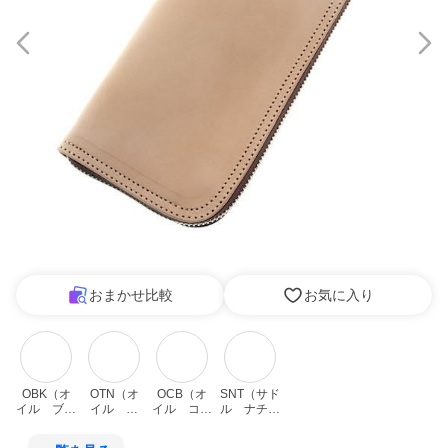
おまかせ比較
お気に入り
OBK（オ
OTN（オ
OCB（オ
SNT（サド
イル　ブラ
イル　タ
イル　コー
ル　ナチュ
ック）
ン）
ドバン）
ラル）