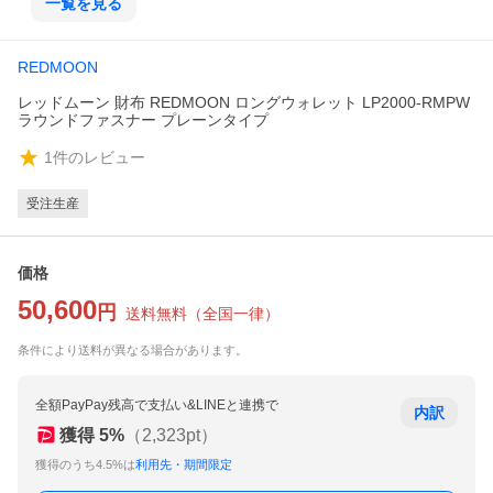
一覧を見る
REDMOON
レッドムーン 財布 REDMOON ロングウォレット LP2000-RMPW
ラウンドファスナー プレーンタイプ
1
件のレビュー
受注生産
価格
50,600
円
送料無料
（
全国一律
）
条件により送料が異なる場合があります。
全額PayPay残高で支払い&LINEと連携で
内訳
獲得
5
%
（
2,323
pt）
獲得のうち4.5%は
利用先・期間限定