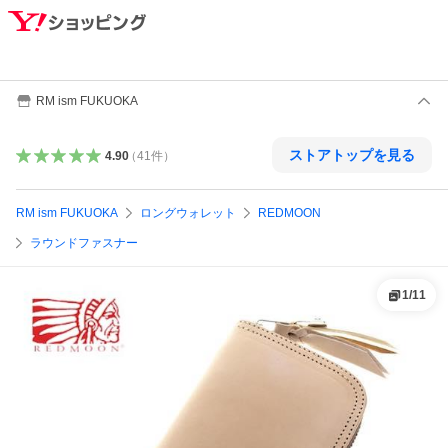
RM ism FUKUOKA
ストアトップを見る
4.90
（
41
件
）
RM ism FUKUOKA
ロングウォレット
REDMOON
ラウンドファスナー
1
/
11