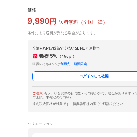
価格
9,990
円
送料無料
（
全国一律
）
条件により送料が異なる場合があります。
全額PayPay残高で支払い&LINEと連携で
獲得
5
%
（
456
pt）
獲得のうち4.5%は
利用先・期間限定
ログインして確認
ご注意
表示よりも実際の付与数・付与率が少ない場合があります（
与上限、未確定の付与等）
原則税抜価格が対象です。特典詳細は内訳でご確認ください。
バリエーション