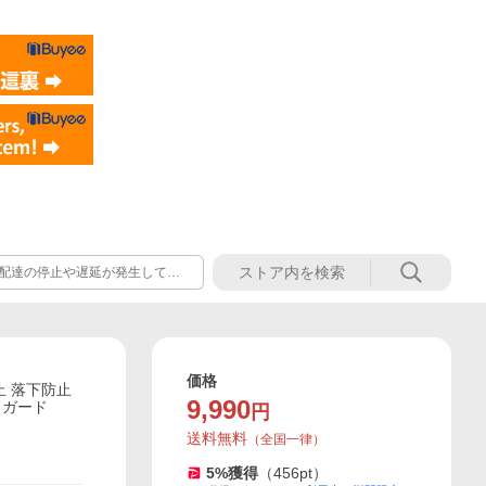
配達の停止や遅延が発生してお
いただく場合がございます。
価格
止 落下防止
9,990
ドガード
円
送料無料
（
全国一律
）
5
%獲得
（
456
pt）