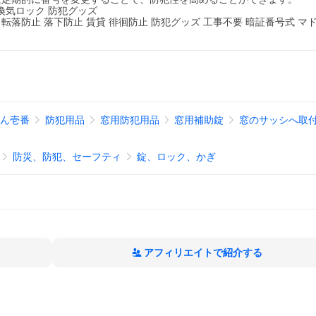
 換気ロック 防犯グッズ
 転落防止 落下防止 賃貸 徘徊防止 防犯グッズ 工事不要 暗証番号式 マ
しん壱番
防犯用品
窓用防犯用品
窓用補助錠
窓のサッシへ取
防災、防犯、セーフティ
錠、ロック、かぎ
アフィリエイトで紹介する