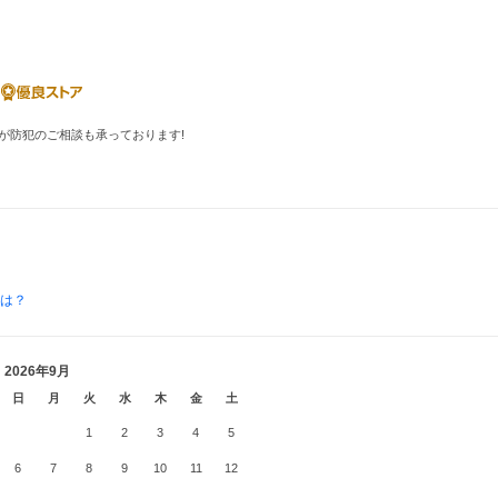
が防犯のご相談も承っております!
とは？
2026年9月
日
月
火
水
木
金
土
1
2
3
4
5
6
7
8
9
10
11
12