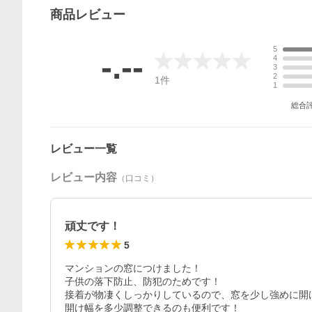
商品
レビュー
5
-.--
4
3
2
1
件
1
総合
レビュー一覧
レビュー内容
（口コミ）
頑丈です！
5
マンションの窓につけました！

子供の落下防止、防犯のためです！

接着が物凄くしっかりしているので、窓を少し強めに開
開け幅を多少調整できるのも便利です！
