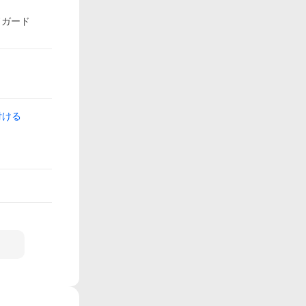
ドガード
付ける