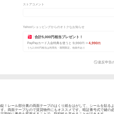
ストアコメント
Yahoo!ショッピングからのオトクなお知らせ
合計5,000円相当プレゼント！
9,990
4,990
PayPayカード入会特典を使うと
円
円
うち2,000円相当は利用先・期間限定。他条件あり
違反申告
助錠！レール部分裏の両面テープのはくり紙をはがして、シールを貼る
ます。両面テープなので賃貸物件にもオススメです。暗証番号式で鍵の
は定期的に番号を変更することで、防犯性を高めることができます。