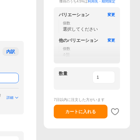
獲得のうち4.5%は
利用先・期間限定
バリエーション
変更
個数
選択してください
他の
バリエーション
変更
個数
内訳
4個
数量
付
詳細
7日以内に注文した方がいます
カートに入れる