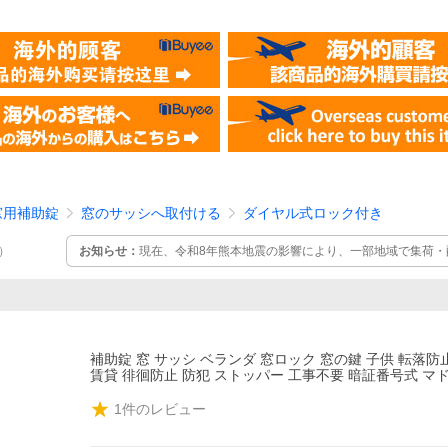
窓用補助錠
窓のサッシへ取付ける
ダイヤル式ロック付き
お知らせ：
現在、令和8年熊本地震の影響により、一部地域で集荷・
）
ります。 また、一部商品の入荷遅延により、表記納期よりお時間を
補助錠 窓 サッシ ベランダ 窓ロック 窓の鍵 子供 転落防
賃貸 徘徊防止 防犯 ストッパー 工事不要 暗証番号式 マ
1
件のレビュー