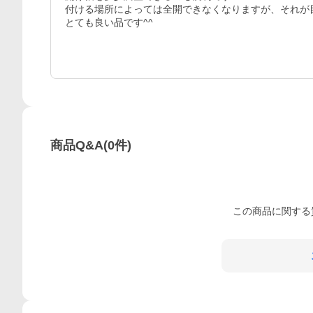
付ける場所によっては全開できなくなりますが、それが目
とても良い品です^^
商品Q&A
(
0
件)
この
商品
に関する