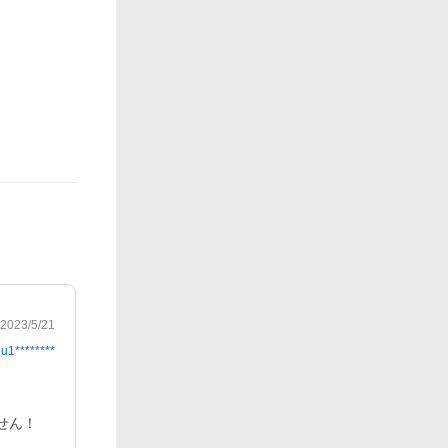
2023/5/21
u1********
ん！
