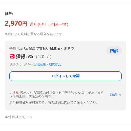
価格
2,970
円
送料無料
（
全国一律
）
条件により送料が異なる場合があります。
全額PayPay残高で支払い&LINEと連携で
内訳
獲得
5
%
（
135
pt）
獲得のうち4.5%は
利用先・期間限定
ログインして確認
ご注意
表示よりも実際の付与数・付与率が少ない場合があります
詳細
（付与上限、未確定の付与等）
原則税抜価格が対象です。特典詳細は内訳でご確認ください。
条件達成でおトク