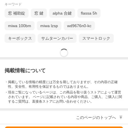
キーワード
窓 補助錠
窓 鍵
alpha 合鍵
flassa 5h
miwa 100bm
miwa lzsp
wd9676n0-kc
キーボックス
サムターンカバー
スマートロック
掲載情報について
・掲載している情報の精度には万全を期しておりますが、その内容の正確
性、安全性、有用性を保証するものではありません。
・現在ご覧になっているページは、この
商品
を取り扱うストアによって運営
されています。 ページに記載されている内容
や商品、ご購入
、ご購入に関
するご質問は、直接各ストアにお問い合わせください。
このページのトップへ