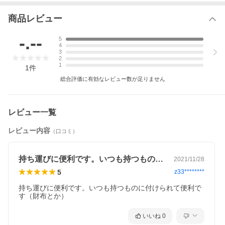
LC-105／ID-502／ID-602／ID-303FE
対応カードリーダー
商品レビュー
-.--
LK-3000II/GM-3000/ST-120MA/ST-720MA/ST-520MB
5
4
3
寸法図
2
1
1
件
総合評価に有効なレビュー数が足りません
レビュー一覧
レビュー内容
（口コミ）
持ち運びに便利です。いつも持つものに付…
2021/11/28
5
z33********
持ち運びに便利です。いつも持つものに付けられて便利で
す（財布とか）
いいね
0