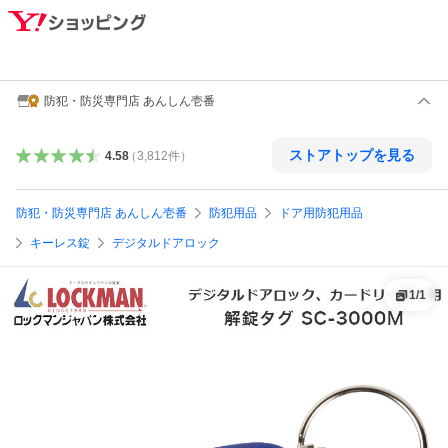
防犯・防災専門店 あんしん壱番
ストアトップを見る
4.58
（
3,812
件
）
防犯・防災専門店 あんしん壱番
防犯用品
ドア用防犯用品
キーレス錠
デジタルドアロック
1
/
1