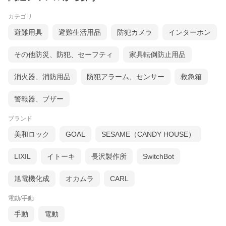
カテゴリ
避難用具
避難生活用品
防犯カメラ
インターホン
その他防災、防犯、セーフティ
家具転倒防止用品
消火器、消防用品
防犯アラーム、センサー
救急箱
警報器、ブザー
ブランド
美和ロック
GOAL
SESAME（CANDY HOUSE）
LIXIL
イトーキ
長沢製作所
SwitchBot
旭電機化成
オカムラ
CARL
電動/手動
手動
電動