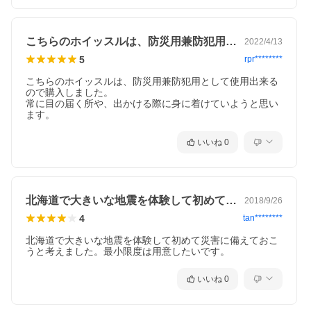
仕様
こちらのホイッスルは、防災用兼防犯用と…
2022/4/13
5
rpr********
サイズ
Φ12mm×75mm(キーリング含まず)
重量
約50g
こちらのホイッスルは、防災用兼防犯用として使用出来る
材質
アルミ、鉄ニッケルメッキ
ので購入しました。

常に目の届く所や、出かける際に身に着けていようと思い
ます。
いいね
0
北海道で大きいな地震を体験して初めて災…
2018/9/26
4
tan********
北海道で大きいな地震を体験して初めて災害に備えておこ
うと考えました。最小限度は用意したいです。
いいね
0