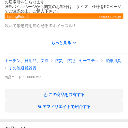
の居場所を知らせます。
※モバイルページから閲覧のお客様は、サイズ・仕様をPCページ
でご確認の上、ご購入下さい。
吹いて緊急時を知らせるIDホイッスル！
登山や災害時の必需品！大音量を発して緊急時だと知らせるIDホ
もっと見る
イッスルです。
はぐれてしまったり、怪我で身動きが取れないとき、周囲に自分
の居場所を知らせます。
キッチン、日用品、文具
防災、防犯、セーフティ
避難用具
携帯に便利なコンパクトボディとキーリング！
その他避難器具
コンパクトボディで超軽量！！キーリング付で携帯にも便利で
商品
コード：
10000352
す。
IDカード付き！！
この商品を共有する
アフィリエイトで紹介する