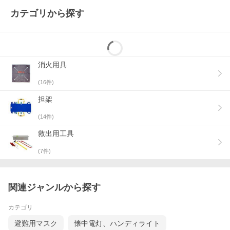
カテゴリから探す
消火用具
(
16
件)
担架
(
14
件)
救出用工具
(
7
件)
関連ジャンルから探す
カテゴリ
避難用マスク
懐中電灯、ハンディライト