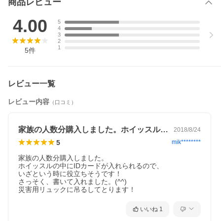
商品レビュー
4.00
5
4
3
2
1
5
件
レビュー一覧
レビュー内容
（口コミ）
家族の人数分購入しました。ホイッスルの…
2018/8/24
本人の情報（名前、住所、緊急連絡先etc…）を記載できるIDカー
5
mik********
ドを付属しています。
丸めて笛の中にしまっておくことができるので、もしもの時も安
家族の人数分購入しました。

心です。
ホイッスルの中にIDカードが入れられるので、

いざという時に役立ちそうです！

※ご注意
さっそく、書いて入れました。(^^)

災害用リュックに吊るしてとります！
大音量を発生しますので、耳の近くで鳴らさないようにしてくだ
さい！
いいね
1