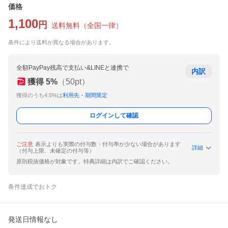
価格
1,100
円
送料無料
（
全国一律
）
条件により送料が異なる場合があります。
全額PayPay残高で支払い&LINEと連携で
内訳
獲得
5
%
（
50
pt）
獲得のうち4.5%は
利用先・期間限定
ログインして確認
ご注意
表示よりも実際の付与数・付与率が少ない場合があります
詳細
（付与上限、未確定の付与等）
原則税抜価格が対象です。特典詳細は内訳でご確認ください。
条件達成でおトク
発送日情報なし