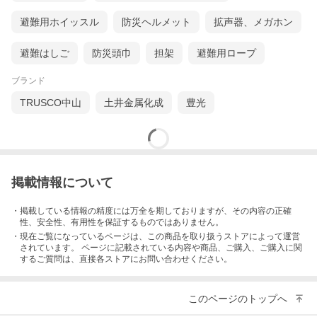
避難用ホイッスル
防災ヘルメット
拡声器、メガホン
避難はしご
防災頭巾
担架
避難用ロープ
ブランド
TRUSCO中山
土井金属化成
豊光
掲載情報について
・掲載している情報の精度には万全を期しておりますが、その内容の正確
性、安全性、有用性を保証するものではありません。
・現在ご覧になっているページは、この
商品
を取り扱うストアによって運営
されています。 ページに記載されている内容
や商品、ご購入
、ご購入に関
するご質問は、直接各ストアにお問い合わせください。
このページのトップへ