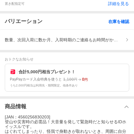
詳細を見る
置き配指定可
バリエーション
在庫を確認
数量、次回入荷に数か月、入荷時期のご連絡もお時間がかかります
おトクなお知らせ
合計5,000円相当プレゼント！
1,100
0
PayPayカード入会特典を使うと
円
円
うち2,000円相当は利用先・期間限定。他条件あり
商品情報
[JAN：4560256830203]
登山や災害時の必需品！大音量を発して緊急時だと知らせるIDホ
イッスルです。
はぐれてしまったり、怪我で身動きが取れないとき、周囲に自分