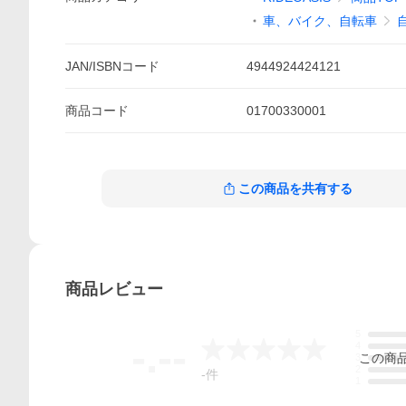
車、バイク、自転車
JAN/ISBNコード
4944924424121
商品
コード
01700330001
この商品を共有する
商品
レビュー
5
-.--
4
この
商
3
2
-
件
1