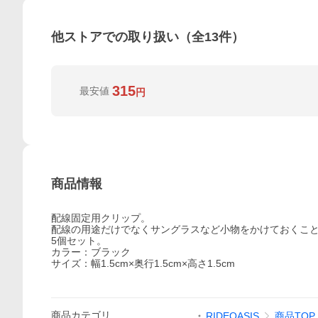
他ストアでの取り扱い（全
13
件）
315
最安値
円
商品情報
配線固定用クリップ。
配線の用途だけでなくサングラスなど小物をかけておくこ
5個セット。
カラー：ブラック
サイズ：幅1.5cm×奥行1.5cm×高さ1.5cm
商品
カテゴリ
RIDEOASIS
商品TOP