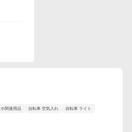
マホ関連用品
自転車 空気入れ
自転車 ライト