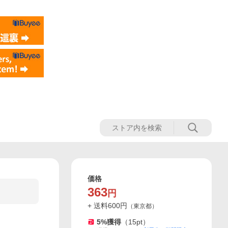
価格
363
円
+ 送料
600
円
（
東京都
）
5
%獲得
（
15
pt）