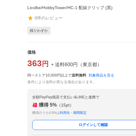
Licolbe/HobbyTower/HC-1 配線クリップ (黒)
0
件のレビュー
残りわずか
価格
363
円
+ 送料
600
円
（
東京都
）
同一ストア10,000円以上で
送料無料
対象商品を見る
条件により送料が異なる場合があります。
全額PayPay残高で支払い&LINEと連携で
獲得
5
%
（
15
pt）
獲得のうち4.5%は
利用先・期間限定
ログインして確認