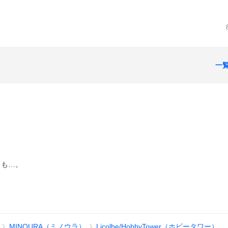
一
とも…。
MINOURA（ミノウラ）
Licolbe/HobbyTower（ホビータワー）