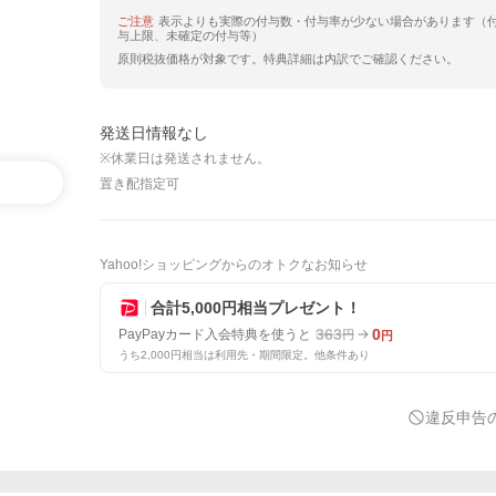
ご注意
表示よりも実際の付与数・付与率が少ない場合があります（
与上限、未確定の付与等）
原則税抜価格が対象です。特典詳細は内訳でご確認ください。
発送日情報なし
※休業日は発送されません。
置き配指定可
Yahoo!ショッピングからのオトクなお知らせ
合計5,000円相当プレゼント！
363
0
PayPayカード入会特典を使うと
円
円
うち2,000円相当は利用先・期間限定。他条件あり
違反申告