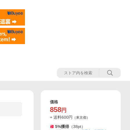
価格
858
円
+ 送料
600
円
（
東京都
）
5
%獲得
（
38
pt）