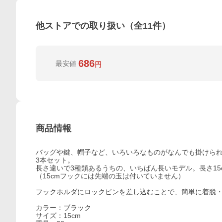
他ストアでの取り扱い（全
11
件）
686
最安値
円
商品情報
バッグや鍵、帽子など、いろいろなものがなんでも掛けら
3本セット。
長さ違いで3種類あるうちの、いちばん長いモデル。長さ15
（15cmフックには先端の玉は付いていません）
フックホルダにロックピンを差し込むことで、簡単に着脱
カラー：ブラック
サイズ：15cm