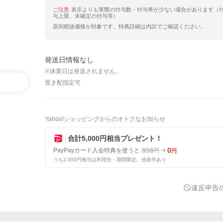
ご注意
表示よりも実際の付与数・付与率が少ない場合があります（
与上限、未確定の付与等）
原則税抜価格が対象です。特典詳細は内訳でご確認ください。
発送日情報なし
※休業日は発送されません。
置き配指定可
Yahoo!ショッピングからのオトクなお知らせ
合計5,000円相当プレゼント！
858
0
PayPayカード入会特典を使うと
円
円
うち2,000円相当は利用先・期間限定。他条件あり
違反申告