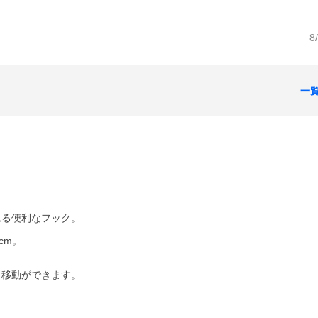
8
一
れる便利なフック。
cm。
・移動ができます。