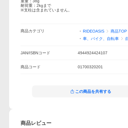
重量：38g
耐荷重：2kgまで
※支柱は含まれていません。
商品
カテゴリ
RIDEOASIS
商品TOP
車、バイク、自転車
JAN/ISBNコード
4944924424107
商品
コード
01700320201
この商品を共有する
商品
レビュー