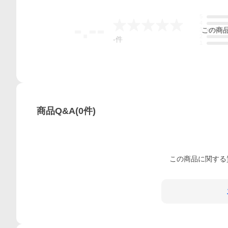
5
-.--
4
この
商
3
2
-
件
1
商品Q&A
(
0
件)
この
商品
に関する