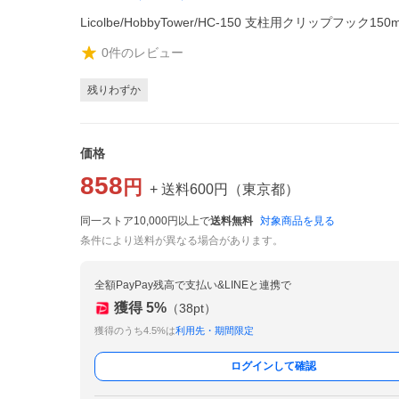
Licolbe/HobbyTower/HC-150 支柱用クリップフック150
0
件のレビュー
残りわずか
価格
858
円
+ 送料
600
円
（
東京都
）
同一ストア10,000円以上で
送料無料
対象商品を見る
条件により送料が異なる場合があります。
全額PayPay残高で支払い&LINEと連携で
獲得
5
%
（
38
pt）
獲得のうち4.5%は
利用先・期間限定
ログインして確認