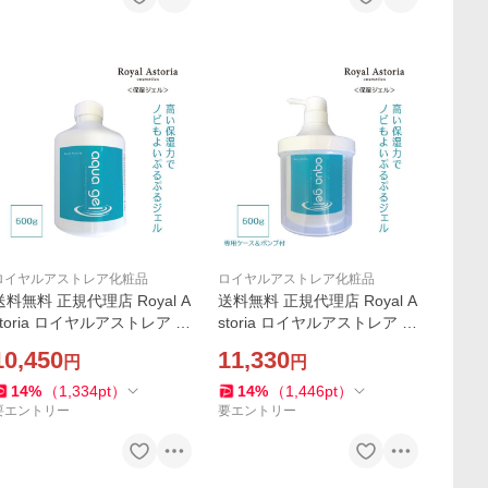
ロイヤルアストレア化粧品
ロイヤルアストレア化粧品
送料無料 正規代理店 Royal A
送料無料 正規代理店 Royal A
storia ロイヤルアストレア a
storia ロイヤルアストレア a
qua gel アクアジェル モイス
qua gel アクアジェル モイス
10,450
11,330
円
円
チャージェル エコパック600
チャージェル 専用ケース付6
g スキンケア
00g スキンケア
14
%
（
1,334
pt
）
14
%
（
1,446
pt
）
要エントリー
要エントリー