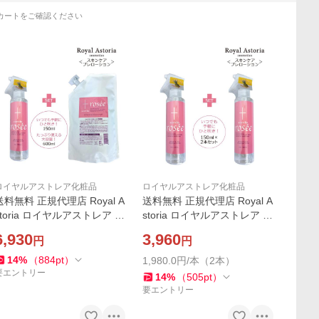
カートをご確認ください
ロイヤルアストレア化粧品
ロイヤルアストレア化粧品
送料無料 正規代理店 Royal A
送料無料 正規代理店 Royal A
storia ロイヤルアストレア sc
storia ロイヤルアストレア sc
io rosee スセビオロゼ ス
evio ros〓e スセビオロゼ ス
6,930
3,960
円
円
プレーボトル・詰め替えセッ
プレーボトル 2本セット スキ
ト スキンケア プレローショ
ンケア プレローション
14
%
（
884
pt
）
1,980.0円/本（2本）
ン
要エントリー
14
%
（
505
pt
）
要エントリー