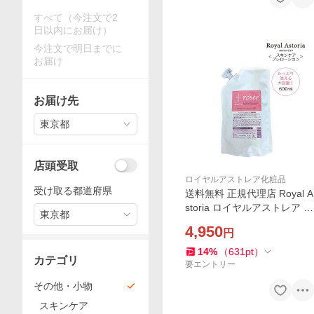
すべて（今注文で2
日以内にお届け）
今注文で明日までに
お届け
お届け先
東京都
店頭受取
ロイヤルアストレア化粧品
受け取る都道府県
送料無料 正規代理店 Royal A
storia ロイヤルアストレア sc
東京都
evio rosee スセビオロゼ 詰
4,950
円
め替え スキンケア プレロー
ション
14
%
（
631
pt
）
カテゴリ
要エントリー
その他・小物
スキンケア