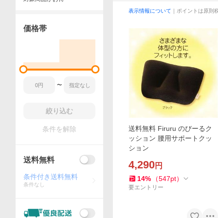
表示情報について
｜ポイントは原則
価格帯
〜
絞り込む
送料無料 Firuru のびーるク
条件を解除
ッション 腰用サポートクッ
ション
送料無料
4,290
円
条件付き送料無料
14
%
（
547
pt
）
条件なし
要エントリー