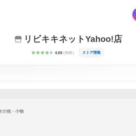
リビキキネットYahoo!店
ストア情報
4.68
（
50
件
）
その他・小物