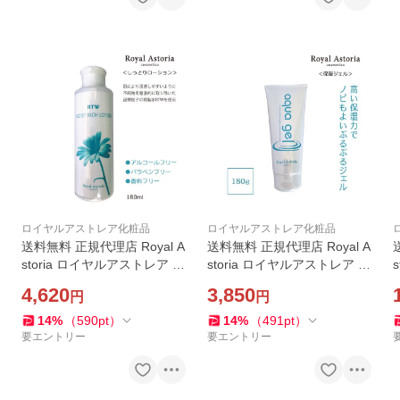
ロイヤルアストレア化粧品
ロイヤルアストレア化粧品
送料無料 正規代理店 Royal A
送料無料 正規代理店 Royal A
storia ロイヤルアストレア R
storia ロイヤルアストレア a
TW MOIST RICH LOTION モ
qua gel アクアジェル モイス
4,620
3,850
円
円
イストリッチローション 180
チャージェル 180g スキンケ
ml ROYAL TRUE WATER ス
ア
14
%
（
590
pt
）
14
%
（
491
pt
）
キンケア
要エントリー
要エントリー