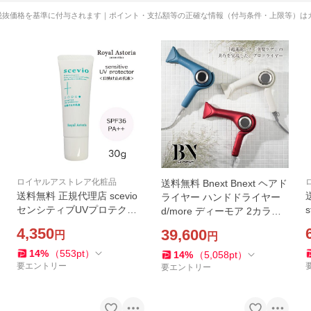
税抜価格を基準に付与されます｜ポイント・支払額等の正確な情報（付与条件・上限等）は
ロイヤルアストレア化粧品
送料無料 Bnext Bnext ヘアド
送料無料 正規代理店 scevio
ライヤー ハンドドライヤー
センシティブUVプロテクタ
d/more ディーモア 2カラー
ー 30g SPF36・PA++ 日焼け
ev
ホワイト ブルー レッド
4,350
39,600
円
円
止め乳液 アルコールフリー
Royal Astoria ロイヤルアス
14
%
（
553
pt
）
14
%
（
5,058
pt
）
トレア ビバニーズ
要エントリー
要エントリー