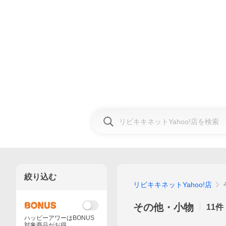
絞り込む
リビキキネットYahoo!店
その他・小物
11
件
ハッピーアワーはBONUS
対象商品がお得