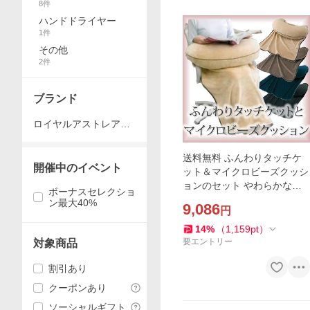
8
件
ハンドドライヤー
1
件
その他
2
件
ブランド
ロイヤルアストレア化
粧品
送料無料 ふんわりタッチケ
開催中のイベント
ット＆マイクロビーズクッシ
ョンのセット やわらかな肌
ボーナスセレクショ
触りが人気です
ン最大40%
9,086
円
14
%
（
1,159
pt
）
要エントリー
対象商品
割引あり
クーポンあり
ソーシャルギフト