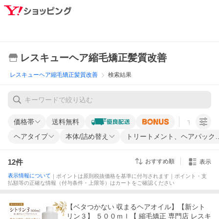
レスキューヘア縮毛矯正髪質改善
レスキューヘア縮毛矯正髪質改善
検索結果
価格帯
送料無料
すべての条
ヘアタイプ
本体/詰め替え
トリートメント、ヘアパック
12
件
おすすめ順
表示
表示情報について
｜ポイントは原則税抜価格を基準に付与されます｜ポイント・支
払額等の正確な情報（付与条件・上限等）はカートをご確認ください
【ベタつかない 収まるヘアオイル】【新シト
リン３】 ５００ｍｌ【 縮毛矯正 専門店 レスキ