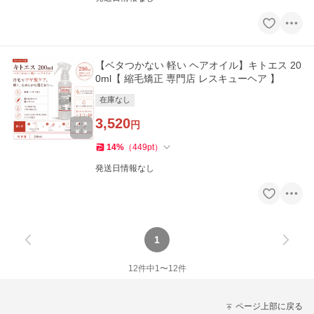
【ベタつかない 軽い ヘアオイル】キトエス 20
0ml【 縮毛矯正 専門店 レスキューヘア 】
在庫なし
3,520
円
14
%
（
449
pt
）
発送日情報なし
1
12
件中
1
〜
12
件
ページ上部に戻る