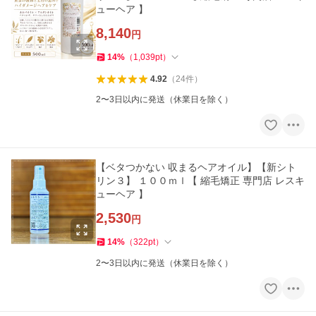
ューヘア 】
8,140
円
14
%
（
1,039
pt
）
4.92
（
24
件
）
2〜3日以内に発送（休業日を除く）
【ベタつかない 収まるヘアオイル】【新シト
リン３】 １００ｍｌ【 縮毛矯正 専門店 レスキ
ューヘア 】
2,530
円
14
%
（
322
pt
）
2〜3日以内に発送（休業日を除く）