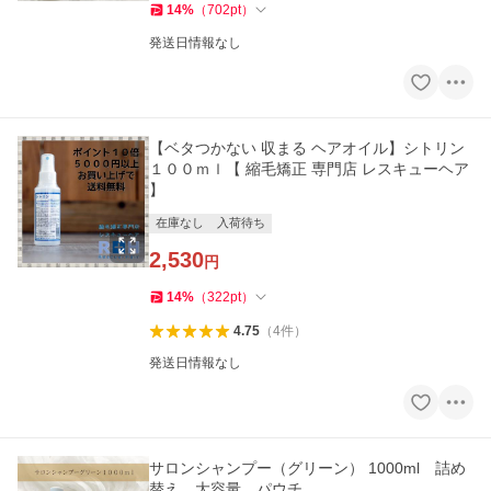
14
%
（
702
pt
）
発送日情報なし
【ベタつかない 収まる ヘアオイル】シトリン
１００ｍｌ【 縮毛矯正 専門店 レスキューヘア
】
在庫なし
入荷待ち
2,530
円
14
%
（
322
pt
）
4.75
（
4
件
）
発送日情報なし
サロンシャンプー（グリーン） 1000ml 詰め
替え 大容量 パウチ