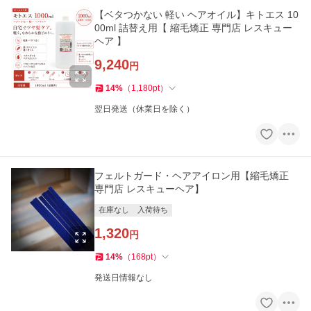
【ベタつかない 軽い ヘアオイル】キトエス 10
00ml 詰替え用【 縮毛矯正 専門店 レスキュー
ヘア 】
9,240
円
14
%
（
1,180
pt
）
翌日発送（休業日を除く）
フェルトガード・ヘアアイロン用【縮毛矯正
専門店 レスキューヘア】
在庫なし
入荷待ち
1,320
円
14
%
（
168
pt
）
発送日情報なし