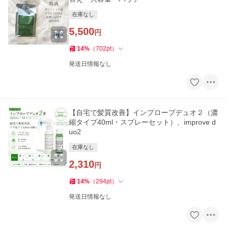
在庫なし
5,500
円
14
%
（
702
pt
）
発送日情報なし
【自宅で髪質改善】インプローブデュオ２（濃
縮タイプ40ml・スプレーセット）、improve d
uo2
在庫なし
2,310
円
14
%
（
294
pt
）
発送日情報なし