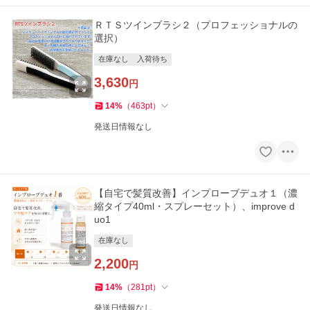
ＲＴＳツインブラシ２（プロフェッショナルの
選択）
在庫なし
入荷待ち
3,630
円
14
%
（
463
pt
）
発送日情報なし
【自宅で髪質改善】インプローブデュオ１（濃
縮タイプ40ml・スプレーセット）、improve d
uo1
在庫なし
2,200
円
14
%
（
281
pt
）
発送日情報なし