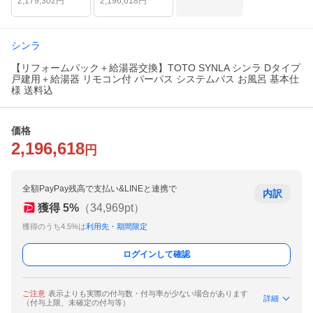
2,179,302
円
2,196,618
円
シンラ
【リフォームパック＋給湯器交換】TOTO SYNLA シンラ Dタイプ
戸建用＋給湯器 リモコン付 パーパス システムバス お風呂 基本仕
様 送料込
価格
2,196,618
円
全額PayPay残高で支払い&LINEと連携で
内訳
獲得
5
%
（
34,969
pt）
獲得のうち4.5%は
利用先・期間限定
ログインして確認
ご注意
表示よりも実際の付与数・付与率が少ない場合があります
詳細
（付与上限、未確定の付与等）