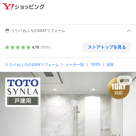
リリパ おふろの1DAYリフォーム
ストアトップを見る
4.78
（
95
件
）
リリパ おふろの1DAYリフォーム
メーカー別
TOTO
浴室
1
/
5