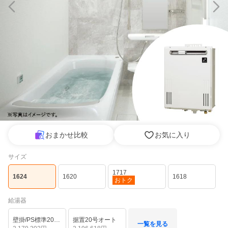
おまかせ比較
お気に入り
サイズ
1717
1624
1620
1618
おトク
給湯器
壁掛/PS標準20号オート
据置20号オート
一覧を見る