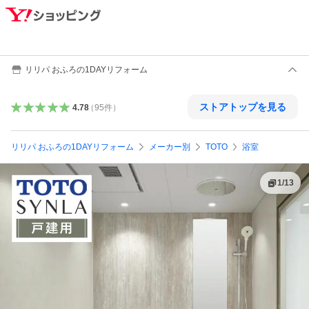
リリパ おふろの1DAYリフォーム
ストアトップを見る
4.78
（
95
件
）
リリパ おふろの1DAYリフォーム
メーカー別
TOTO
浴室
1
/
13