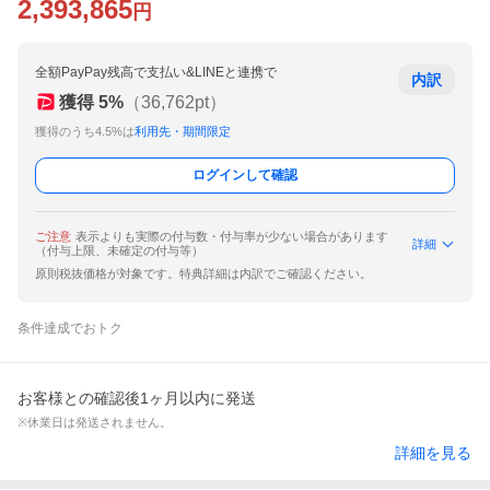
2,393,865
円
全額PayPay残高で支払い&LINEと連携で
内訳
獲得
5
%
（
36,762
pt）
獲得のうち4.5%は
利用先・期間限定
ログインして確認
ご注意
表示よりも実際の付与数・付与率が少ない場合があります
詳細
（付与上限、未確定の付与等）
原則税抜価格が対象です。特典詳細は内訳でご確認ください。
条件達成でおトク
お客様との確認後1ヶ月以内に発送
※休業日は発送されません。
詳細を見る