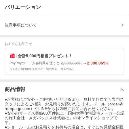
バリエーション
注意事項について
おトクなお知らせ
合計5,000円相当プレゼント！
2,393,865
2,388,865
PayPayカード入会特典を使うと
円
円
うち2,000円相当は利用先・期間限定。他条件あり
商品情報
●お客様にご安心・ご納得いただけるよう、無料で何度でも専門ス
タッフによるご相談・お見積り対応いたします。メール（order@
rerepa-jp.com）やLINEからお気軽にお問い合わせください。
●安心のサービス実績60万件以上！国内大手住宅設備メーカー公認
の施工会社「メガバックス株式会社」のオンラインショップで
す。
●ショールームのお見積りをお持ちの場合は、すぐにお見積金額提