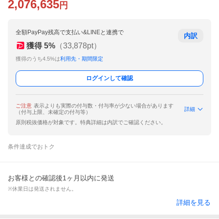
2,076,635
円
全額PayPay残高で支払い&LINEと連携で
内訳
獲得
5
%
（
33,878
pt）
獲得のうち4.5%は
利用先・期間限定
ログインして確認
ご注意
表示よりも実際の付与数・付与率が少ない場合があります
詳細
（付与上限、未確定の付与等）
原則税抜価格が対象です。特典詳細は内訳でご確認ください。
条件達成でおトク
お客様との確認後1ヶ月以内に発送
※休業日は発送されません。
詳細を見る