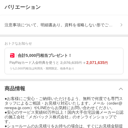
バリエーション
注意事項について、明細書あり。資料を省略しない形でご共有しま
おトクなお知らせ
合計5,000円相当プレゼント！
2,076,635
2,071,635
PayPayカード入会特典を使うと
円
円
うち2,000円相当は利用先・期間限定。他条件あり
商品情報
●お客様にご安心・ご納得いただけるよう、無料で何度でも専門ス
タッフによるご相談・お見積り対応いたします。メール（order@
rerepa-jp.com）やLINEからお気軽にお問い合わせください。
●安心のサービス実績60万件以上！国内大手住宅設備メーカー公認
の施工会社「メガバックス株式会社」のオンラインショップで
す。
●ショールームのお見積りをお持ちの場合は、すぐにお見積金額提