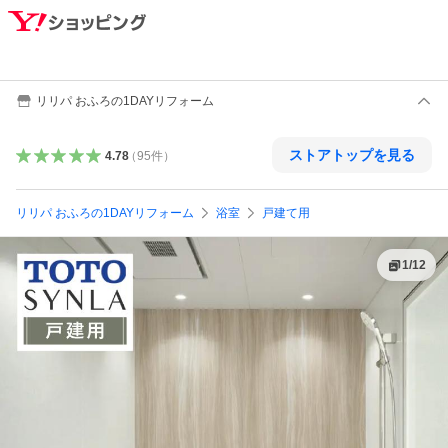
リリパ おふろの1DAYリフォーム
ストアトップを見る
4.78
（
95
件
）
リリパ おふろの1DAYリフォーム
浴室
戸建て用
1
/
12