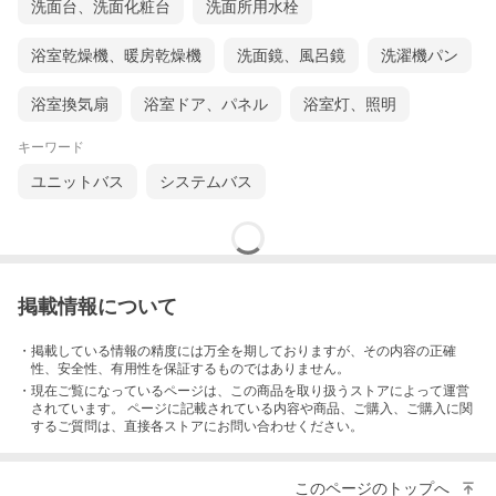
洗面台、洗面化粧台
洗面所用水栓
商品名
TOTO SYNLA ( トートー シンラ ) Bタイプ
戸建て用 【組立パック】
浴室乾燥機、暖房乾燥機
洗面鏡、風呂鏡
洗濯機パン
サイズ
1620
基本プラン
●スマートタッチ水栓
浴室換気扇
浴室ドア、パネル
浴室灯、照明
●浴槽：ファーストクラス浴槽・お掃除ラクラク
人大浴槽・魔法びん浴槽・ヘッドレス付き・お
キーワード
掃除ラクラク人大エプロン
●楽湯：肩楽湯/腰楽湯（肩楽湯照明付き）
ユニットバス
システムバス
●床：お掃除ラクラクほっカラリ床・床ワイパー
洗浄（きれい除菌水）付き
●排水口：お掃除ラクラク排水口
●照明：調光調色システム（LED）・ダウンライ
ト・カウンター下照明
●換気扇：暖房換気扇（抗菌・防カビ仕様）
●カウンター：お掃除ラクラク人工大理石
掲載情報について
●オーバーヘッドシャワー：オーバーヘッドシャ
ワー（2モード）
●シャワーヘッド：コンフォートウエーブシャワ
・掲載している情報の精度には万全を期しておりますが、その内容の正確
ー（3モード）
性、安全性、有用性を保証するものではありません。
●スライドバー：スライドハンガー付インテリア
・現在ご覧になっているページは、この
商品
を取り扱うストアによって運営
バー
されています。 ページに記載されている内容
や商品、ご購入
、ご購入に関
●鏡：お掃除ラクラク鏡アルミフレーム付縦長ミ
するご質問は、直接各ストアにお問い合わせください。
ラー
●収納棚：アクセントカウンター（メタルライン
仕上げ・照明付き）
このページのトップへ
●ドア：スッキリドア開き扉（W800）・出入り