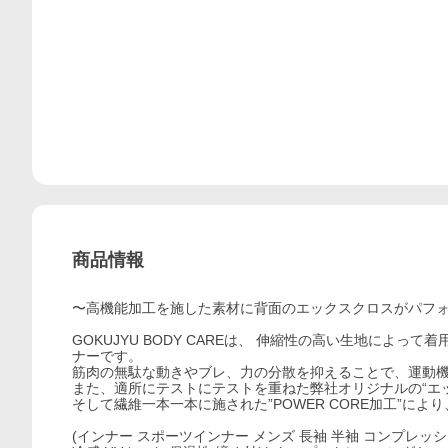
商品情報
〜高機能加工を施した素材に背面のエックスクロスがパフ
GOKUJYU BODY CAREは、 伸縮性の高い生地に
ナーです。
筋肉の無駄な動きやブレ、力の分散を抑えることで、運動
また、適所にテストにテストを重ねた弊社オリジナルの“エ
そして繊維一本一本に施された”POWER CORE加工”に
(インナー スポーツインナー メンズ 長袖 半袖 コンプレッ