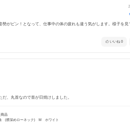
姿勢がピン！となって、仕事中の体の疲れも違う気がします。様子を見
いいね
0
ただ、丸首なので首が日焼けしました。
た商品
袖 (襟深めローネック) M ホワイト