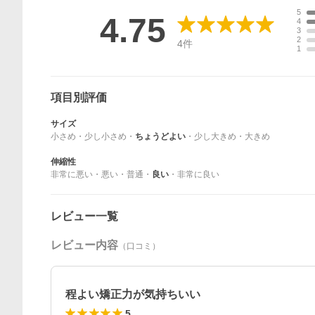
5
4.75
4
3
2
4
件
1
項目別評価
サイズ
小さめ
・
少し小さめ
・
ちょうどよい
・
少し大きめ
・
大きめ
伸縮性
非常に悪い
・
悪い
・
普通
・
良い
・
非常に良い
レビュー一覧
レビュー内容
（口コミ）
程よい矯正力が気持ちいい
5