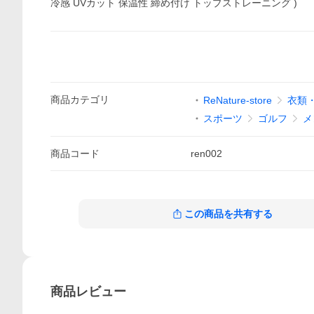
冷感 UVカット 保温性 締め付け トップストレーニング )
商品
カテゴリ
ReNature-store
衣類
スポーツ
ゴルフ
メ
商品
コード
ren002
この商品を共有する
商品
レビュー