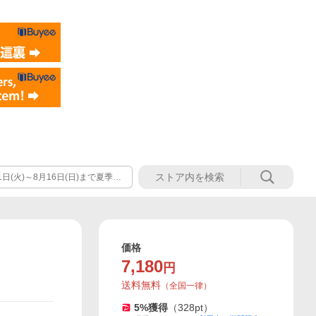
(火)～8月16日(日)まで夏季休
は17日から順次発送となりま
価格
7,180
円
送料無料
（
全国一律
）
5
%獲得
（
328
pt）