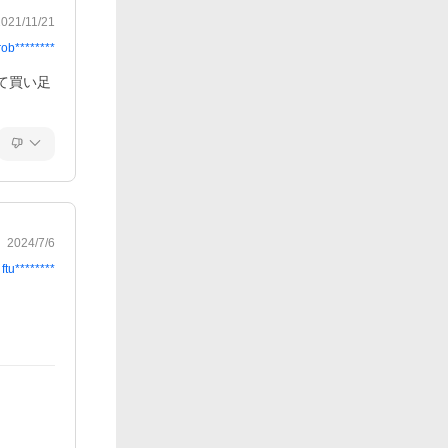
2021/11/21
rob********
て買い足
2024/7/6
ftu********