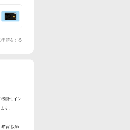
の申請をする
す機能性イン
きます。
 猫背 接触