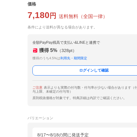
価格
7,180
円
送料無料
（
全国一律
）
条件により送料が異なる場合があります。
全額PayPay残高で支払い&LINEと連携で
獲得
5
%
（
328
pt）
獲得のうち4.5%は
利用先・期間限定
ログインして確認
ご注意
表示よりも実際の付与数・付与率が少ない場合があります（
与上限、未確定の付与等）
原則税抜価格が対象です。特典詳細は内訳でご確認ください。
バリエーション
8/17〜8/18の間に発送予定