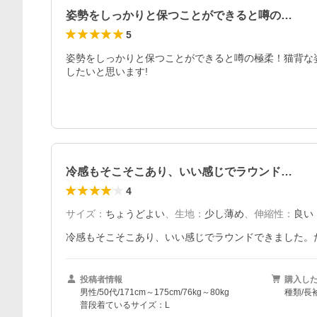
姿勢をしっかりと保つことができると噂の…
5
姿勢をしっかりと保つことができると噂の極柔！猫背な
したいと思います!
冷感もそこそこあり、いい感じでラウンド…
4
サイズ
：
ちょうどよい
、
生地
：
少し薄め
、
伸縮性
：
良い
冷感もそこそこあり、いい感じでラウンドできました。
投稿者情報
購入し
男性/50代/171cm～175cm/76kg～80kg
種類/長
普段着ているサイズ：L