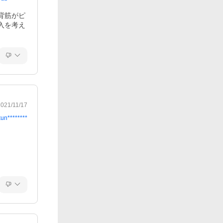
背筋がピ
入を考え
2021/11/17
kun********