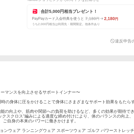
合計5,000円相当プレゼント！
7,180
2,180
PayPayカード入会特典を使うと
円
円
うち2,000円相当は利用先・期間限定。他条件あり
違反申告
ォーマンスを向上させるサポートインナー〜
よって着用時の身体に圧をかけることで身体にさまざまなサポート効果をもたら
機能の向上や、筋肉や関節への負荷を助けるなど、多くの効果が期待で
ックスクロス”編みによる適度な締め付けにより、体のバランスの向上、
より、ご自身の本来のパワーに働きかけます。
ションウェア ランニングウェア スポーツウェア ゴルフ パワーストレッチ