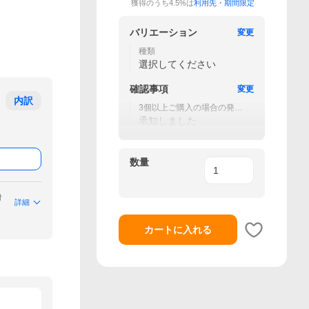
獲得のうち4.5%は
利用先・期間限定
バリエーション
変更
種類
選択してください
確認事項
変更
内訳
3個以上ご購入の場合の発送
は宅急便になります
承知しました
数量
付
詳細
カートに入れる