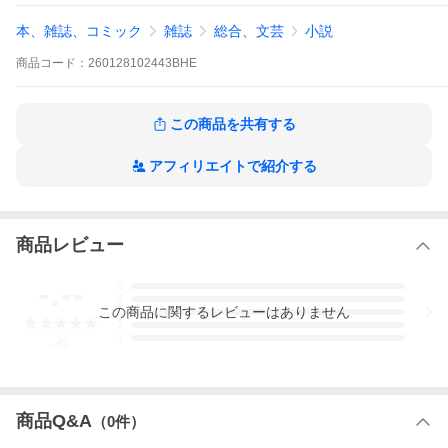
本、雑誌、コミック
雑誌
総合、文芸
小説
商品
コード：
260128102443BHE
この商品を共有する
アフィリエイトで紹介する
商品レビュー
-.--
5
4
この
商品
に関するレビューはありません
3
2
1
-
件
商品Q&A
（
0
件）