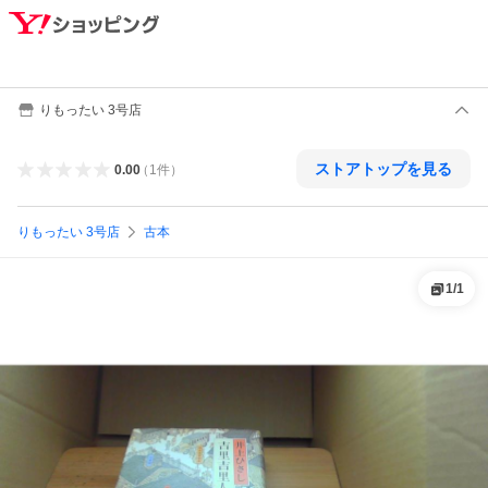
りもったい 3号店
ストアトップを見る
0.00
（
1
件
）
りもったい 3号店
古本
1
/
1