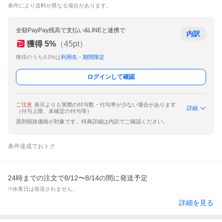
条件により送料が異なる場合があります。
全額PayPay残高で支払い&LINEと連携で
内訳
獲得
5
%
（
45
pt）
獲得のうち4.5%は
利用先・期間限定
ログインして確認
ご注意
表示よりも実際の付与数・付与率が少ない場合があります
詳細
（付与上限、未確定の付与等）
原則税抜価格が対象です。特典詳細は内訳でご確認ください。
条件達成でおトク
24時までの注文で8/12〜8/14の間に発送予定
※休業日は発送されません。
詳細を見る