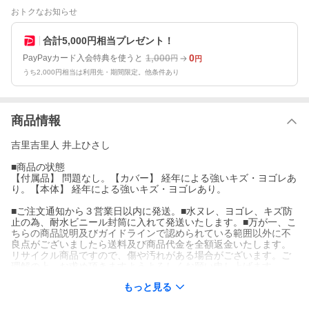
おトクなお知らせ
合計5,000円相当プレゼント！
1,000
0
PayPayカード入会特典を使うと
円
円
うち2,000円相当は利用先・期間限定。他条件あり
商品情報
吉里吉里人 井上ひさし
■商品の状態
【付属品】 問題なし。【カバー】 経年による強いキズ・ヨゴレあ
り。【本体】 経年による強いキズ・ヨゴレあり。
■ご注文通知から３営業日以内に発送。■水ヌレ、ヨゴレ、キズ防
止の為、耐水ビニール封筒に入れて発送いたします。■万が一、こ
ちらの商品説明及びガイドラインで認められている範囲以外に不
良点がございましたら送料及び商品代金を全額返金いたします。
リサイクル商品ですので、傷や汚れがある場合がございます。ご
理解の上、お求め頂きますようよろしくお願い申し上げます。
もっと見る