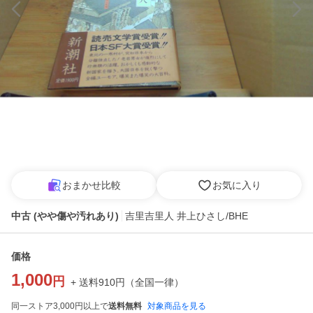
おまかせ比較
お気に入り
中古 (やや傷や汚れあり)
吉里吉里人 井上ひさし/BHE
価格
1,000
円
+ 送料
910
円
（
全国一律
）
同一ストア3,000円以上で
送料無料
対象商品を見る