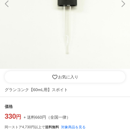
お気に入り
グランコンク【60mL用】スポイト
価格
330
円
+ 送料
660
円
（
全国一律
）
同一ストア4,730円以上で
送料無料
対象商品を見る