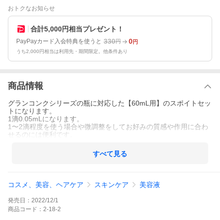
おトクなお知らせ
合計5,000円相当プレゼント！
330
0
PayPayカード入会特典を使うと
円
円
うち2,000円相当は利用先・期間限定。他条件あり
商品情報
グランコンクシリーズの瓶に対応した【60mL用】のスポイトセッ
トになります。
1滴0.05mLになります。
1〜2滴程度を使う場合や微調整をしてお好みの質感や作用に合わ
せるのには便利です。
すべて見る
コスメ、美容、ヘアケア
スキンケア
美容液
発売日：
2022/12/1
商品
コード：
2-18-2