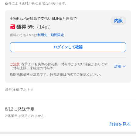
条件により送料が異なる場合があります。
全額PayPay残高で支払い&LINEと連携で
内訳
獲得
5
%
（
14
pt）
獲得のうち4.5%は
利用先・期間限定
ログインして確認
ご注意
表示よりも実際の付与数・付与率が少ない場合があります
詳細
（付与上限、未確定の付与等）
原則税抜価格が対象です。特典詳細は内訳でご確認ください。
条件達成でおトク
8/12に発送予定
※休業日は発送されません。
詳細を見る