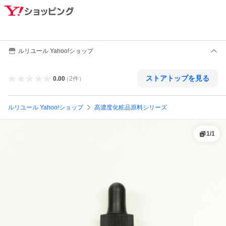
ルリユール Yahoo!ショップ
ストアトップを見る
0.00
（
2
件
）
ルリユール Yahoo!ショップ
高濃度化粧品原料シリーズ
1
/
1