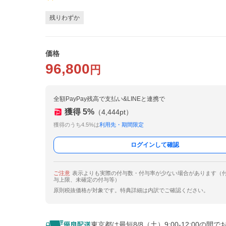
残りわずか
価格
96,800
円
全額PayPay残高で支払い&LINEと連携で
獲得
5
%
（
4,444
pt）
獲得のうち4.5%は
利用先・期間限定
ログインして確認
ご注意
表示よりも実際の付与数・付与率が少ない場合があります（
与上限、未確定の付与等）
原則税抜価格が対象です。特典詳細は内訳でご確認ください。
東京都は最短8/8（土）9:00-12:00の間で