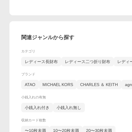
関連ジャンルから探す
カテゴリ
レディース長財布
レディース二つ折り財布
レディ
ブランド
ATAO
MICHAEL KORS
CHARLES ＆ KEITH
agn
小銭入れの有無
小銭入れ付き
小銭入れ無し
収納カード枚数
〜10枚未満
10〜20枚未満
20〜30枚未満