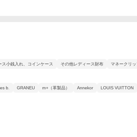
ース小銭入れ、コインケース
その他レディース財布
マネークリッ
es b.
GRANEU
m+（革製品）
Annekor
LOUIS VUITTON