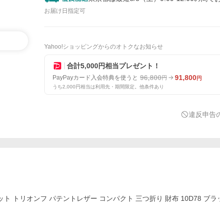
お届け日指定可
Yahoo!ショッピングからのオトクなお知らせ
合計5,000円相当プレゼント！
96,800
91,800
PayPayカード入会特典を使うと
円
円
うち2,000円相当は利用先・期間限定。他条件あり
違反申告
ット トリオンフ パテントレザー コンパクト 三つ折り 財布 10D78 ブ