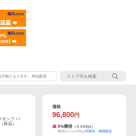
る印刷となります。 商品配達完
から印刷発行下さい。
価格
96,800
円
リオンフ パ
ク（新品）
5
%獲得
（
4,444
pt）
獲得のうち4.5%は
利用先・期間限定