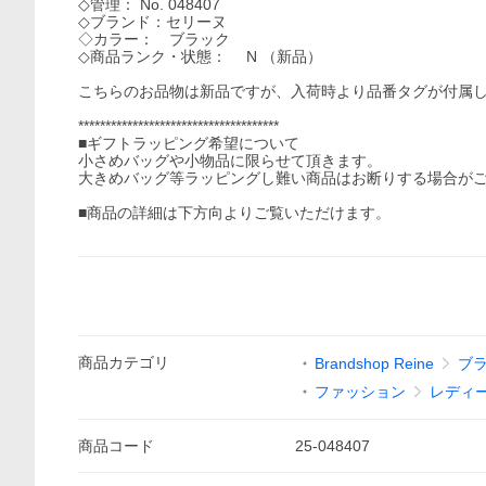
◇管理： No. 048407
◇ブランド：セリーヌ
◇カラー： ブラック
◇商品ランク・状態： N （新品）
こちらのお品物は新品ですが、入荷時より品番タグが付属
*************************************
■ギフトラッピング希望について
小さめバッグや小物品に限らせて頂きます。
大きめバッグ等ラッピングし難い商品はお断りする場合が
■商品の詳細は下方向よりご覧いただけます。
商品
カテゴリ
Brandshop Reine
ブ
ファッション
レディ
商品
コード
25-048407