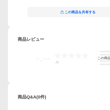
この商品を共有する
商品
レビュー
5
-.--
4
この
商
3
2
-
件
1
商品Q&A
(
0
件)